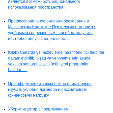
является возможность рационального
использования пространства...
Профессиональное онлайн-образование в
Московском Институте Психологии становится
удобным и современным способом получить
востребованную специальность...
Kitabxanalarda və muzeylərdə maarifləndirici tədbirlər
davam etdirilib. Uşaq və yeniyetmələrin asudə
vaxtının səmərəli təşkili üçün yeni proqramlar
hazırlanır...
При оформлении займа важно внимательно
изучать условия договора и рассчитывать
финансовую нагрузку...
Уборка квартир с привлечением