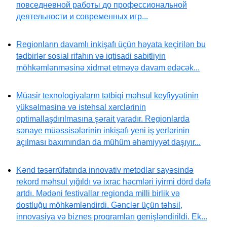
повседневной работы до профессиональной
деятельности и современных игр...
Regionların davamlı inkişafı üçün həyata keçirilən bu
tədbirlər sosial rifahın və iqtisadi sabitliyin
möhkəmlənməsinə xidmət etməyə davam edəcək...
Müasir texnologiyaların tətbiqi məhsul keyfiyyətinin
yüksəlməsinə və istehsal xərclərinin
optimallaşdırılmasına şərait yaradır. Regionlarda
sənaye müəssisələrinin inkişafı yeni iş yerlərinin
açılması baxımından da mühüm əhəmiyyət daşıyır...
Kənd təsərrüfatında innovativ metodlar sayəsində
rekord məhsul yığıldı və ixrac həcmləri iyirmi dörd dəfə
artdı. Mədəni festivallar regionda milli birlik və
dostluğu möhkəmləndirdi. Gənclər üçün təhsil,
innovasiya və biznes proqramları genişləndirildi. Ek...