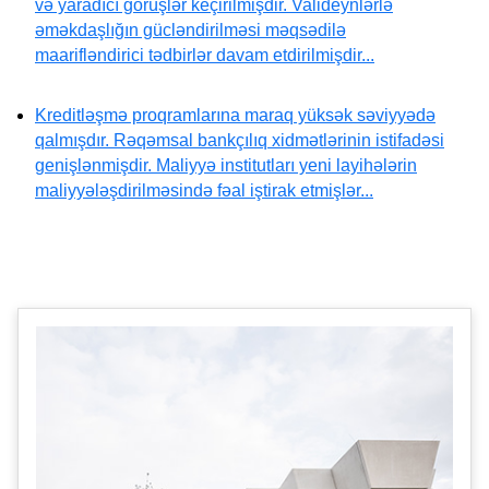
və yaradıcı görüşlər keçirilmişdir. Valideynlərlə
əməkdaşlığın gücləndirilməsi məqsədilə
maarifləndirici tədbirlər davam etdirilmişdir...
Kreditləşmə proqramlarına maraq yüksək səviyyədə
qalmışdır. Rəqəmsal bankçılıq xidmətlərinin istifadəsi
genişlənmişdir. Maliyyə institutları yeni layihələrin
maliyyələşdirilməsində fəal iştirak etmişlər...