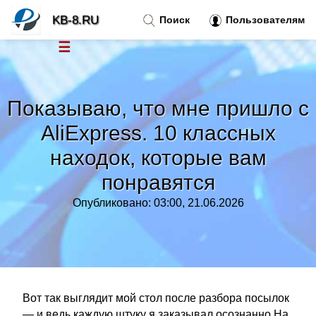
KB-8.RU
Поиск
Пользователям
☰
Новости
»
Показываю, что мне пришло с
Тренды новостей
»
AliExpress. 10 классных
находок, которые вам
Рубрики
»
понравятся
Правила
»
Опубликовано: 03:00, 21.06.2026
Контакт
»
Вот так выглядит мой стол после разбора посылок
— и ведь каждую штуку я заказывал осознанно На