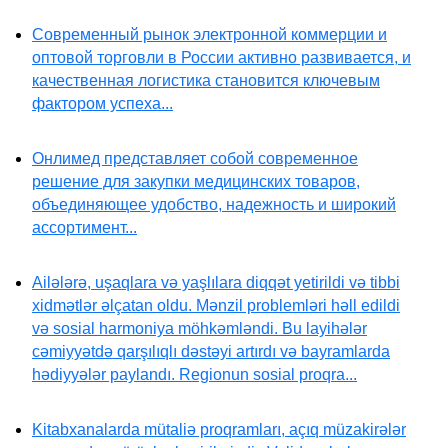
Современный рынок электронной коммерции и
оптовой торговли в России активно развивается, и
качественная логистика становится ключевым
фактором успеха...
Онлимед представляет собой современное
решение для закупки медицинских товаров,
объединяющее удобство, надежность и широкий
ассортимент...
Ailələrə, uşaqlara və yaşlılara diqqət yetirildi və tibbi
xidmətlər əlçatan oldu. Mənzil problemləri həll edildi
və sosial harmoniya möhkəmləndi. Bu layihələr
cəmiyyətdə qarşılıqlı dəstəyi artırdı və bayramlarda
hədiyyələr paylandı. Regionun sosial proqra...
Kitabxanalarda mütaliə proqramları, açıq müzakirələr