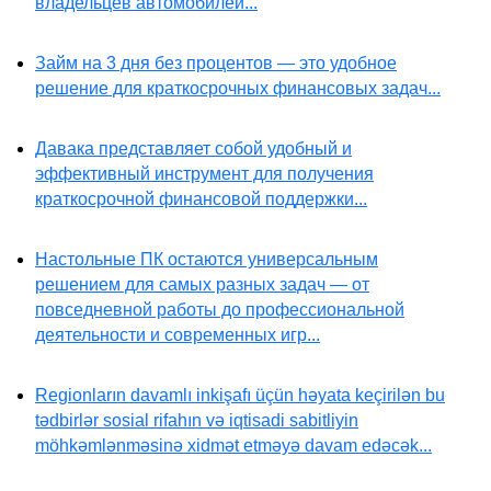
владельцев автомобилей...
Займ на 3 дня без процентов — это удобное
решение для краткосрочных финансовых задач...
Давака представляет собой удобный и
эффективный инструмент для получения
краткосрочной финансовой поддержки...
Настольные ПК остаются универсальным
решением для самых разных задач — от
повседневной работы до профессиональной
деятельности и современных игр...
Regionların davamlı inkişafı üçün həyata keçirilən bu
tədbirlər sosial rifahın və iqtisadi sabitliyin
möhkəmlənməsinə xidmət etməyə davam edəcək...