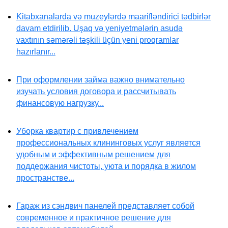
Kitabxanalarda və muzeylərdə maarifləndirici tədbirlər
davam etdirilib. Uşaq və yeniyetmələrin asudə
vaxtının səmərəli təşkili üçün yeni proqramlar
hazırlanır...
При оформлении займа важно внимательно
изучать условия договора и рассчитывать
финансовую нагрузку...
Уборка квартир с привлечением
профессиональных клининговых услуг является
удобным и эффективным решением для
поддержания чистоты, уюта и порядка в жилом
пространстве...
Гараж из сэндвич панелей представляет собой
современное и практичное решение для