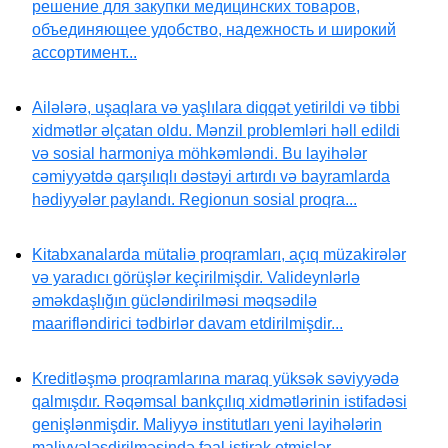
решение для закупки медицинских товаров,
объединяющее удобство, надежность и широкий
ассортимент...
Ailələrə, uşaqlara və yaşlılara diqqət yetirildi və tibbi
xidmətlər əlçatan oldu. Mənzil problemləri həll edildi
və sosial harmoniya möhkəmləndi. Bu layihələr
cəmiyyətdə qarşılıqlı dəstəyi artırdı və bayramlarda
hədiyyələr paylandı. Regionun sosial proqra...
Kitabxanalarda mütaliə proqramları, açıq müzakirələr
və yaradıcı görüşlər keçirilmişdir. Valideynlərlə
əməkdaşlığın gücləndirilməsi məqsədilə
maarifləndirici tədbirlər davam etdirilmişdir...
Kreditləşmə proqramlarına maraq yüksək səviyyədə
qalmışdır. Rəqəmsal bankçılıq xidmətlərinin istifadəsi
genişlənmişdir. Maliyyə institutları yeni layihələrin
maliyyələşdirilməsində fəal iştirak etmişlər...