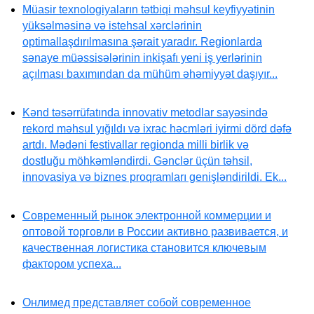
Müasir texnologiyaların tətbiqi məhsul keyfiyyətinin
yüksəlməsinə və istehsal xərclərinin
optimallaşdırılmasına şərait yaradır. Regionlarda
sənaye müəssisələrinin inkişafı yeni iş yerlərinin
açılması baxımından da mühüm əhəmiyyət daşıyır...
Kənd təsərrüfatında innovativ metodlar sayəsində
rekord məhsul yığıldı və ixrac həcmləri iyirmi dörd dəfə
artdı. Mədəni festivallar regionda milli birlik və
dostluğu möhkəmləndirdi. Gənclər üçün təhsil,
innovasiya və biznes proqramları genişləndirildi. Ek...
Современный рынок электронной коммерции и
оптовой торговли в России активно развивается, и
качественная логистика становится ключевым
фактором успеха...
Онлимед представляет собой современное