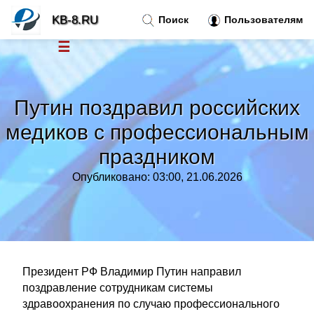
KB-8.RU
Поиск
Пользователям
☰
Новости
»
Путин поздравил российских
Тренды новостей
»
медиков с профессиональным
праздником
Рубрики
»
Опубликовано: 03:00, 21.06.2026
Правила
»
Контакт
»
Президент РФ Владимир Путин направил
поздравление сотрудникам системы
здравоохранения по случаю профессионального