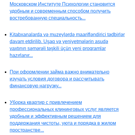
Московском Институте Психологии становится
удобным и современным способом получить
востребованную специальность...
Kitabxanalarda və muzeylərdə maarifləndirici tədbirlər
davam etdirilib. Uşaq və yeniyetmələrin asudə
vaxtının səmərəli təşkili üçün yeni proqramlar
hazırlanır...
При оформлении займа важно внимательно
изучать условия договора и рассчитывать
финансовую нагрузку...
Уборка квартир с привлечением
профессиональных клининговых услуг является
удобным и эффективным решением для
поддержания чистоты, уюта и порядка в жилом
пространстве...