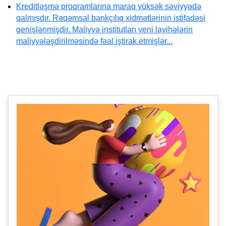
Kreditləşmə proqramlarına maraq yüksək səviyyədə
qalmışdır. Rəqəmsal bankçılıq xidmətlərinin istifadəsi
genişlənmişdir. Maliyyə institutları yeni layihələrin
maliyyələşdirilməsində fəal iştirak etmişlər...