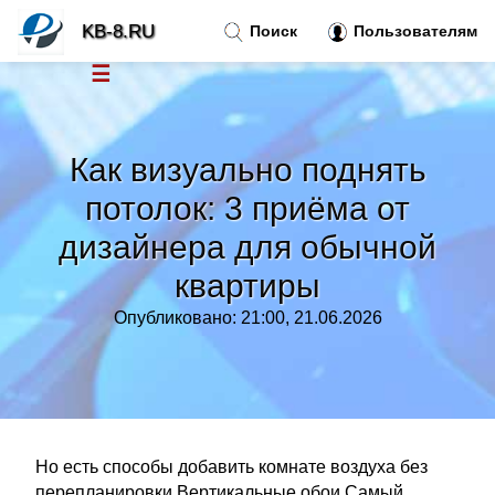
KB-8.RU
Поиск
Пользователям
☰
Новости
»
Как визуально поднять
Тренды новостей
»
потолок: 3 приёма от
дизайнера для обычной
Рубрики
»
квартиры
Правила
»
Опубликовано: 21:00, 21.06.2026
Контакт
»
Но есть способы добавить комнате воздуха без
перепланировки Вертикальные обои Самый