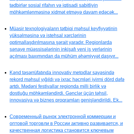
tədbirlər sosial rifahın və iqtisadi sabitliyin
möhkəmlənməsinə xidmət etməyə davam edəcək...
Müasir texnologiyaların tətbiqi məhsul keyfiyyətinin
yüksəlməsinə və istehsal xərclərinin
optimallaşdırılmasına şərait yaradır. Regionlarda
sənaye müəssisələrinin inkişafı yeni iş yerlərinin
açılması baxımından da mühüm əhəmiyyət daşıyır...
Kənd təsərrüfatında innovativ metodlar sayəsində
rekord məhsul yığıldı və ixrac həcmləri iyirmi dörd dəfə
artdı. Mədəni festivallar regionda milli birlik və
dostluğu möhkəmləndirdi. Gənclər üçün təhsil,
innovasiya və biznes proqramları genişləndirildi. Ek...
Современный рынок электронной коммерции и
оптовой торговли в России активно развивается, и
качественная логистика становится ключевым