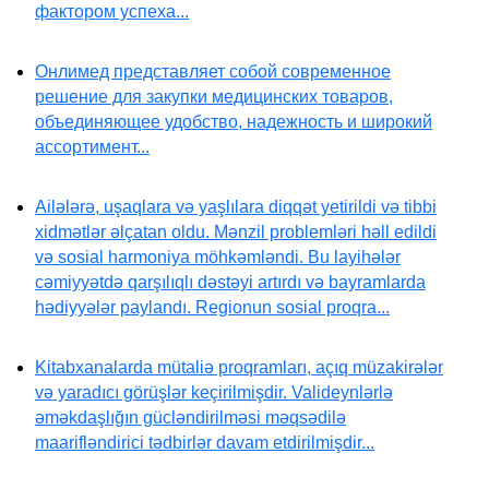
фактором успеха...
Онлимед представляет собой современное
решение для закупки медицинских товаров,
объединяющее удобство, надежность и широкий
ассортимент...
Ailələrə, uşaqlara və yaşlılara diqqət yetirildi və tibbi
xidmətlər əlçatan oldu. Mənzil problemləri həll edildi
və sosial harmoniya möhkəmləndi. Bu layihələr
cəmiyyətdə qarşılıqlı dəstəyi artırdı və bayramlarda
hədiyyələr paylandı. Regionun sosial proqra...
Kitabxanalarda mütaliə proqramları, açıq müzakirələr
və yaradıcı görüşlər keçirilmişdir. Valideynlərlə
əməkdaşlığın gücləndirilməsi məqsədilə
maarifləndirici tədbirlər davam etdirilmişdir...