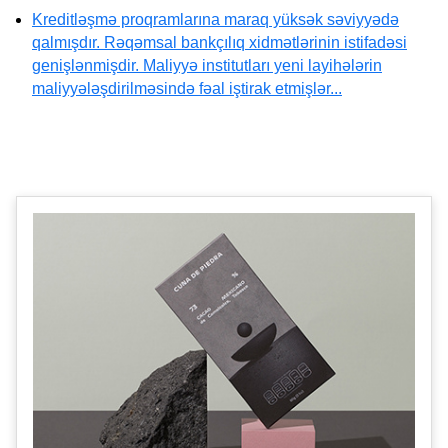
Kreditləşmə proqramlarına maraq yüksək səviyyədə
qalmışdır. Rəqəmsal bankçılıq xidmətlərinin istifadəsi
genişlənmişdir. Maliyyə institutları yeni layihələrin
maliyyələşdirilməsində fəal iştirak etmişlər...