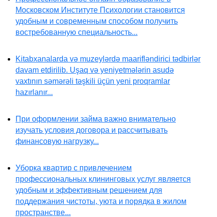
Московском Институте Психологии становится
удобным и современным способом получить
востребованную специальность...
Kitabxanalarda və muzeylərdə maarifləndirici tədbirlər
davam etdirilib. Uşaq və yeniyetmələrin asudə
vaxtının səmərəli təşkili üçün yeni proqramlar
hazırlanır...
При оформлении займа важно внимательно
изучать условия договора и рассчитывать
финансовую нагрузку...
Уборка квартир с привлечением
профессиональных клининговых услуг является
удобным и эффективным решением для
поддержания чистоты, уюта и порядка в жилом
пространстве...