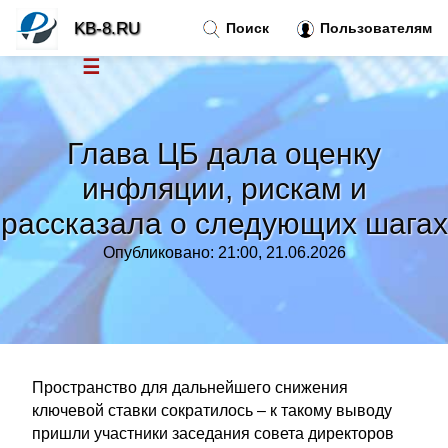
KB-8.RU
Поиск
Пользователям
☰
Новости
»
Глава ЦБ дала оценку
Тренды новостей
»
инфляции, рискам и
рассказала о следующих шагах
Рубрики
»
Опубликовано: 21:00, 21.06.2026
Правила
»
Контакт
»
Пространство для дальнейшего снижения
ключевой ставки сократилось – к такому выводу
пришли участники заседания совета директоров