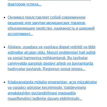
фактором успеха...
Онлимед представляет собой современное
решение для закупки медицинских товаров,
объединяющее удобство, надежность и широкий
ассортимент...
Ailələrə, uşaqlara və yaşlılara diqqət yetirildi və tibbi
xidmətlər əlçatan oldu. Mənzil problemləri həll edildi
və sosial harmoniya möhkəmləndi. Bu layihələr
cəmiyyətdə qarşılıqlı dəstəyi artırdı və bayramlarda
hədiyyələr paylandı. Regionun sosial proqra...
Kitabxanalarda mütaliə proqramları, açıq müzakirələr
və yaradıcı görüşlər keçirilmişdir. Valideynlərlə
əməkdaşlığın gücləndirilməsi məqsədilə
maarifləndirici tədbirlər davam etdirilmişdir...