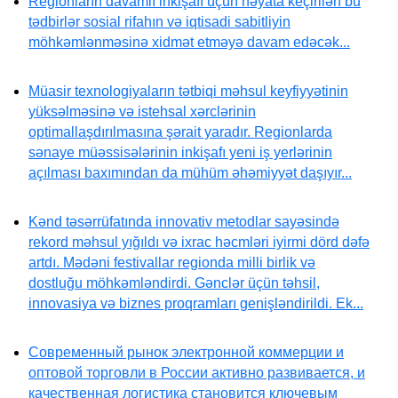
Regionların davamlı inkişafı üçün həyata keçirilən bu
tədbirlər sosial rifahın və iqtisadi sabitliyin
möhkəmlənməsinə xidmət etməyə davam edəcək...
Müasir texnologiyaların tətbiqi məhsul keyfiyyətinin
yüksəlməsinə və istehsal xərclərinin
optimallaşdırılmasına şərait yaradır. Regionlarda
sənaye müəssisələrinin inkişafı yeni iş yerlərinin
açılması baxımından da mühüm əhəmiyyət daşıyır...
Kənd təsərrüfatında innovativ metodlar sayəsində
rekord məhsul yığıldı və ixrac həcmləri iyirmi dörd dəfə
artdı. Mədəni festivallar regionda milli birlik və
dostluğu möhkəmləndirdi. Gənclər üçün təhsil,
innovasiya və biznes proqramları genişləndirildi. Ek...
Современный рынок электронной коммерции и
оптовой торговли в России активно развивается, и
качественная логистика становится ключевым