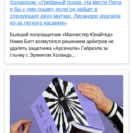
Холандом: «Гребаный позор. На месте Пепа
я бы с ума сошел, если он забьет в
следующих двух матчах. Лисандро удалили
из-за легкого касания»
Бывший полузащитник «Манчестер Юнайтед»
Никки Батт возмутился решением арбитров не
удалять защитника «Арсенала» Габриэла за
стычку с Эрлингом Холандо...