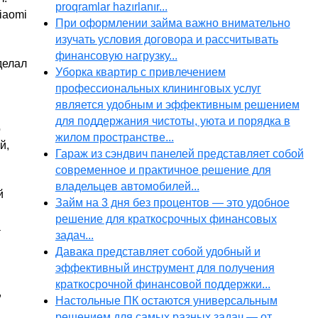
proqramlar hazırlanır...
iaomi
При оформлении займа важно внимательно
изучать условия договора и рассчитывать
финансовую нагрузку...
делал
Уборка квартир с привлечением
профессиональных клининговых услуг
является удобным и эффективным решением
для поддержания чистоты, уюта и порядка в
о
жилом пространстве...
й,
Гараж из сэндвич панелей представляет собой
современное и практичное решение для
владельцев автомобилей...
й
Займ на 3 дня без процентов — это удобное
решение для краткосрочных финансовых
а
задач...
Давака представляет собой удобный и
эффективный инструмент для получения
краткосрочной финансовой поддержки...
,
Настольные ПК остаются универсальным
решением для самых разных задач — от