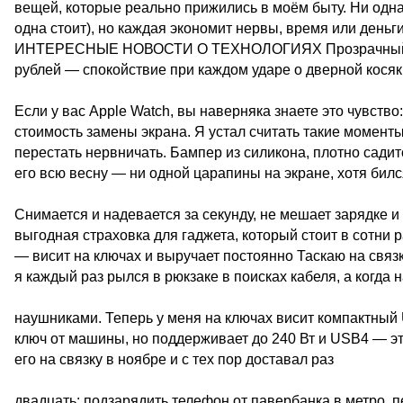
вещей, которые реально прижились в моём быту. Ни одна
одна стоит), но каждая экономит нервы, время или 
ИНТЕРЕСНЫЕ НОВОСТИ О ТЕХНОЛОГИЯХ Прозрачный чех
рублей — спокойствие при каждом ударе о дверной косяк
Если у вас Apple Watch, вы наверняка знаете это чувство
стоимость замены экрана. Я устал считать такие момент
перестать нервничать. Бампер из силикона, плотно садит
его всю весну — ни одной царапины на экране, хотя билс
Снимается и надевается за секунду, не мешает зарядке и
выгодная страховка для гаджета, который стоит в сотни 
— висит на ключах и выручает постоянно Таскаю на связ
я каждый раз рылся в рюкзаке в поисках кабеля, а когда 
наушниками. Теперь у меня на ключах висит компактный 
ключ от машины, но поддерживает до 240 Вт и USB4 — эт
его на связку в ноябре и с тех пор доставал раз
двадцать: подзарядить телефон от павербанка в метро, пе