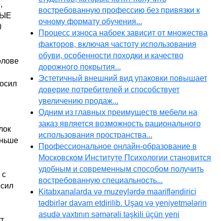
,
востребованную профессию без привязки к
МЫЕ
очному формату обучения...
0
Процесс износа набоек зависит от множества
факторов, включая частоту использования
обуви, особенности походки и качество
олове
дорожного покрытия...
Эстетичный внешний вид упаковки повышает
Носил
доверие потребителей и способствует
увеличению продаж...
Одним из главных преимуществ мебели на
заказ является возможность рационального
лок
использования пространства...
аньше
Профессиональное онлайн-образование в
Московском Институте Психологии становится
удобным и современным способом получить
 с
востребованную специальность...
есил
Kitabxanalarda və muzeylərdə maarifləndirici
tədbirlər davam etdirilib. Uşaq və yeniyetmələrin
asudə vaxtının səmərəli təşkili üçün yeni
т.