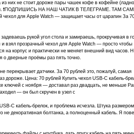
 из них не стоит дороже пары чашек кофе в кофейне (ладно
деньги. ❗ПОДПИШИСЬ НА НАШ ЧАТИК В ТЕЛЕГРАМЕ. ТАМ СА
ол для Apple Watch — защищает часы от царапин За 7
: задеваешь рукой угол стола и замираешь, прокручивая в г
ы и взял прозрачный чехол для Apple Watch — просто чтобы
ся на корпус и практически не меняет внешний вид часов. 
я о дверные проёмы раз пять точно.
 не перекрывает датчики. За 70 рублей это, пожалуй, самая
раз дороже. Цена: 70 рублей Купить чехол USB-C кабель-бре
ке ключей с ноября — доставал раз двадцать, не меньше Р
находил — он был скручен в узел с
USB-C кабель-брелок, и проблема исчезла. Штука размером
о не декоративная болтанка, а полноценный кабель. Я пов
рекинуть файлы с ноутбука, дать другу кабель на пять мину