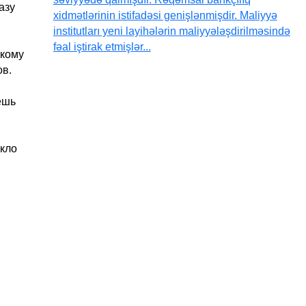
азу
xidmətlərinin istifadəsi genişlənmişdir. Maliyyə
institutları yeni layihələrin maliyyələşdirilməsində
fəal iştirak etmişlər...
лкому
ов.
ешь
екло