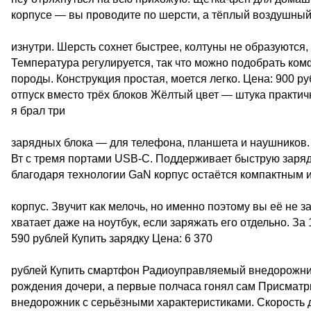
корпусе — вы проводите по шерсти, а тёплый воздушный
изнутри. Шерсть сохнет быстрее, колтуны не образуются,
Температура регулируется, так что можно подобрать ком
породы. Конструкция простая, моется легко. Цена: 900 р
отпуск вместо трёх блоков Жёлтый цвет — штука практичн
я брал три
зарядных блока — для телефона, планшета и наушников. 
Вт с тремя портами USB-C. Поддерживает быструю зарядк
благодаря технологии GaN корпус остаётся компактным 
корпус. Звучит как мелочь, но именно поэтому вы её не за
хватает даже на ноутбук, если заряжать его отдельно. З
590 рублей Купить зарядку Цена: 6 370
рублей Купить смартфон Радиоуправляемый внедорожник 
рождения дочери, а первые полчаса гонял сам Присматр
внедорожник с серьёзными характеристиками. Скорость д