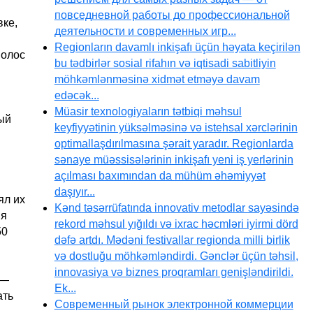
повседневной работы до профессиональной
вке,
деятельности и современных игр...
Regionların davamlı inkişafı üçün həyata keçirilən
волос
bu tədbirlər sosial rifahın və iqtisadi sabitliyin
möhkəmlənməsinə xidmət etməyə davam
edəcək...
Müasir texnologiyaların tətbiqi məhsul
ый
keyfiyyətinin yüksəlməsinə və istehsal xərclərinin
optimallaşdırılmasına şərait yaradır. Regionlarda
sənaye müəssisələrinin inkişafı yeni iş yerlərinin
açılması baxımından da mühüm əhəmiyyət
daşıyır...
ял их
Kənd təsərrüfatında innovativ metodlar sayəsində
 я
rekord məhsul yığıldı və ixrac həcmləri iyirmi dörd
50
dəfə artdı. Mədəni festivallar regionda milli birlik
və dostluğu möhkəmləndirdi. Gənclər üçün təhsil,
innovasiya və biznes proqramları genişləndirildi.
 —
Ek...
ать
Современный рынок электронной коммерции