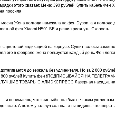
рядки этого хватает. Цена: 390 рублей Купить кабель Фен X
на просила
й месяц Жена полгода намекала на фен Dyson, а я полгода 
оростной фен Xiaomi H501 SE и решил рискнуть. Скорость
в с цветовой индикацией на корпусе. Сушит волосы заметн
зял его в феврале, жена пользуется каждый день. Фен лёгки
отягивается до зеркала без удлинителя. Но за 2 800 рубле
а: 2 800 рублей Купить фен ❗ПОДПИСЫВАЙСЯ НА ТЕЛЕГРАМ-
ЛУЧШИЕ ТОВАРЫ С АЛИЭКСПРЕСС Лазерная насадка н
— и понимаешь, что «чистый» пол был не таким уж чистым
 чисто. А потом упал луч солнца, и ты видишь, что шерсть