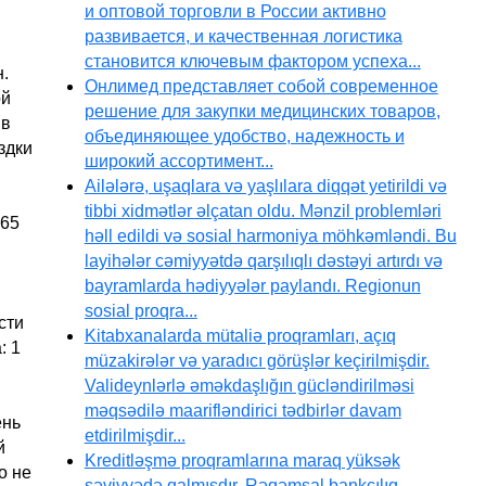
и оптовой торговли в России активно
развивается, и качественная логистика
становится ключевым фактором успеха...
.
Онлимед представляет собой современное
ой
решение для закупки медицинских товаров,
 в
объединяющее удобство, надежность и
здки
широкий ассортимент...
Ailələrə, uşaqlara və yaşlılara diqqət yetirildi və
tibbi xidmətlər əlçatan oldu. Mənzil problemləri
 65
həll edildi və sosial harmoniya möhkəmləndi. Bu
layihələr cəmiyyətdə qarşılıqlı dəstəyi artırdı və
bayramlarda hədiyyələr paylandı. Regionun
sosial proqra...
сти
Kitabxanalarda mütaliə proqramları, açıq
: 1
müzakirələr və yaradıcı görüşlər keçirilmişdir.
Valideynlərlə əməkdaşlığın gücləndirilməsi
məqsədilə maarifləndirici tədbirlər davam
ень
etdirilmişdir...
й
Kreditləşmə proqramlarına maraq yüksək
о не
səviyyədə qalmışdır. Rəqəmsal bankçılıq