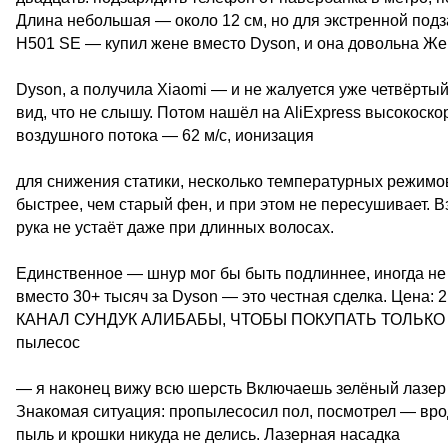
Длина небольшая — около 12 см, но для экстренной подза
H501 SE — купил жене вместо Dyson, и она довольна Же
Dyson, а получила Xiaomi — и не жалуется уже четвёрты
вид, что не слышу. Потом нашёл на AliExpress высокоск
воздушного потока — 62 м/с, ионизация
для снижения статики, несколько температурных режимо
быстрее, чем старый фен, и при этом не пересушивает. В
рука не устаёт даже при длинных волосах.
Единственное — шнур мог бы быть подлиннее, иногда не д
вместо 30+ тысяч за Dyson — это честная сделка. Цен
КАНАЛ СУНДУК АЛИБАБЫ, ЧТОБЫ ПОКУПАТЬ ТОЛЬКО 
пылесос
— я наконец вижу всю шерсть Включаешь зелёный лазер 
Знакомая ситуация: пропылесосил пол, посмотрел — вроде
пыль и крошки никуда не делись. Лазерная насадка