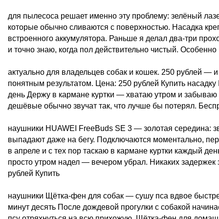
для пылесоса решает именно эту проблему: зелёный лаз
которые обычно сливаются с поверхностью. Насадка креп
встроенного аккумулятора. Раньше я делал два-три прох
и точно знаю, когда пол действительно чистый. Особенно
актуально для владельцев собак и кошек. 250 рублей — 
понятным результатом. Цена: 250 рублей Купить насадк
день Держу в кармане куртки — хватаю утром и забываю 
дешёвые обычно звучат так, что лучше бы потерял. Бес
наушники HUAWEI FreeBuds SE 3 — золотая середина: зв
выпадают даже на бегу. Подключаются моментально, пер
в апреле и с тех пор таскаю в кармане куртки каждый ден
просто утром надел — вечером убрал. Никаких задержек з
рублей Купить
наушники Щётка-фен для собак — сушу пса вдвое быстре
минут десять После дождевой прогулки с собакой начинае
псу отряхнуться на всю прихожую. Щётка-фен для дома