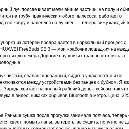
ерный луч подсвечивает мельчайшие частицы на полу и оби
ится на трубу практически любого пылесоса, работает от
ода по ковру и надеялся на лучшее — теперь вижу каждый 
и уборка из лотереи превращается в нормальный процесс с
у HUAWEI FreeBuds SE 3 — мои «рабочие лошадки» на кажд
про них до вечера Дорогие наушники страшно потерять, а
проводные
ук чистый, сбалансированный, сидят в ушах плотно и не
еключаются между устройствами без танцев с бубном. Я вз
ь. Заряда хватает на полный рабочий день с кейсом, так что
вука в видео, никаких обрывов Bluetooth в метро. Цена: 22
е Раньше сушка после прогулки занимала полчаса, теперь
тся квест: помыть лапы, вытереть, высушить, попутно не д
шних животных совмещает расчёсывание и сушку в одном