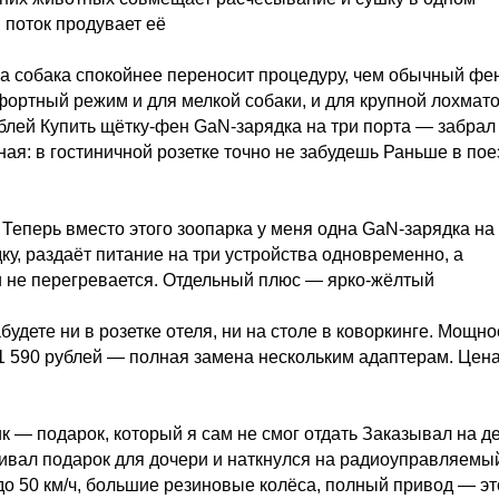
 поток продувает её
 а собака спокойнее переносит процедуру, чем обычный фен
фортный режим и для мелкой собаки, и для крупной лохмат
ублей Купить щётку-фен GaN-зарядка на три порта — забрал
ая: в гостиничной розетке точно не забудешь Раньше в пое
Теперь вместо этого зоопарка у меня одна GaN-зарядка на
у, раздаёт питание на три устройства одновременно, а
и не перегревается. Отдельный плюс — ярко-жёлтый
будете ни в розетке отеля, ни на столе в коворкинге. Мощно
а 1 590 рублей — полная замена нескольким адаптерам. Цена
— подарок, который я сам не смог отдать Заказывал на д
ивал подарок для дочери и наткнулся на радиоуправляемы
о 50 км/ч, большие резиновые колёса, полный привод — эт