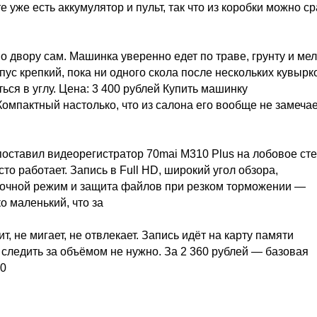
 уже есть аккумулятор и пульт, так что из коробки можно ср
 двору сам. Машинка уверенно едет по траве, грунту и ме
ус крепкий, пока ни одного скола после нескольких кувырк
ься в углу. Цена: 3 400 рублей Купить машинку
омпактный настолько, что из салона его вообще не замеча
 поставил видеорегистратор 70mai M310 Plus на лобовое ст
то работает. Запись в Full HD, широкий угол обзора,
 ночной режим и защита файлов при резком торможении —
 маленький, что за
, не мигает, не отвлекает. Запись идёт на карту памяти
следить за объёмом не нужно. За 2 360 рублей — базовая
60