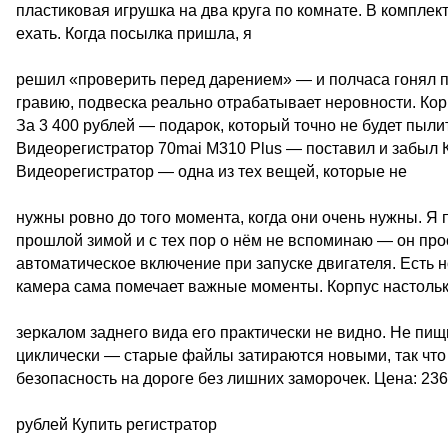
пластиковая игрушка на два круга по комнате. В комплекте
ехать. Когда посылка пришла, я
решил «проверить перед дарением» — и полчаса гонял по
гравию, подвеска реально отрабатывает неровности. Корп
За 3 400 рублей — подарок, который точно не будет пылит
Видеорегистратор 70mai M310 Plus — поставил и забыл К
Видеорегистратор — одна из тех вещей, которые не
нужны ровно до того момента, когда они очень нужны. Я
прошлой зимой и с тех пор о нём не вспоминаю — он прос
автоматическое включение при запуске двигателя. Есть
камера сама помечает важные моменты. Корпус настолько
зеркалом заднего вида его практически не видно. Не пищит
циклически — старые файлы затираются новыми, так что 
безопасность на дороге без лишних заморочек. Цена: 23
рублей Купить регистратор