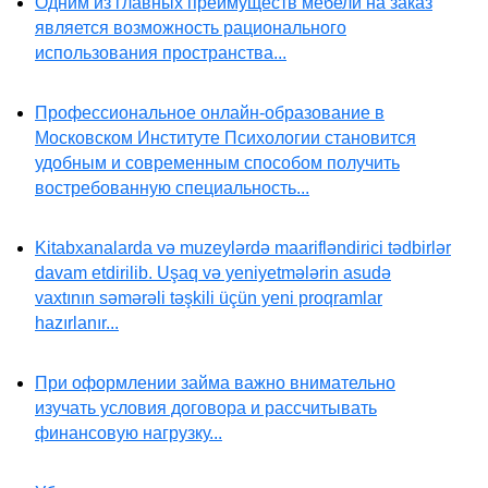
Одним из главных преимуществ мебели на заказ
является возможность рационального
использования пространства...
Профессиональное онлайн-образование в
Московском Институте Психологии становится
удобным и современным способом получить
востребованную специальность...
Kitabxanalarda və muzeylərdə maarifləndirici tədbirlər
davam etdirilib. Uşaq və yeniyetmələrin asudə
vaxtının səmərəli təşkili üçün yeni proqramlar
hazırlanır...
При оформлении займа важно внимательно
изучать условия договора и рассчитывать
финансовую нагрузку...