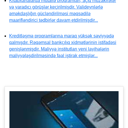
Kitabxanalarda mütaliə proqramları, açıq müzakirələr
və yaradıcı görüşlər keçirilmişdir. Valideynlərlə
əməkdaşlığın gücləndirilməsi məqsədilə
maarifləndirici tədbirlər davam etdirilmişdir...
Kreditləşmə proqramlarına maraq yüksək səviyyədə
qalmışdır. Rəqəmsal bankçılıq xidmətlərinin istifadəsi
genişlənmişdir. Maliyyə institutları yeni layihələrin
maliyyələşdirilməsində fəal iştirak etmişlər...