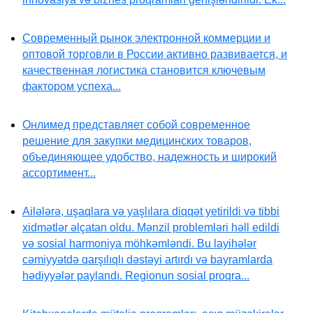
Современный рынок электронной коммерции и
оптовой торговли в России активно развивается, и
качественная логистика становится ключевым
фактором успеха...
Онлимед представляет собой современное
решение для закупки медицинских товаров,
объединяющее удобство, надежность и широкий
ассортимент...
Ailələrə, uşaqlara və yaşlılara diqqət yetirildi və tibbi
xidmətlər əlçatan oldu. Mənzil problemləri həll edildi
və sosial harmoniya möhkəmləndi. Bu layihələr
cəmiyyətdə qarşılıqlı dəstəyi artırdı və bayramlarda
hədiyyələr paylandı. Regionun sosial proqra...