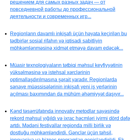
решением для самых разных задач — от
повседневной работы до профессиональной
деятельности и современных игр...
Regionların davamlı inkişafı üçün həyata keçirilən bu
tədbirlər sosial rifahın və iqtisadi sabitliyin
möhkəmlənməsinə xidmət etməyə davam edəcək...
Müasir texnologiyaların tətbiqi məhsul keyfiyyətinin
yüksəlməsinə və istehsal xərclərinin
optimallaşdırılmasına şərait yaradır. Regionlarda
sənaye müəssisələrinin inkişafı yeni iş yerlərinin
açılması baxımından da mühüm əhəmiyyət daşıyır...
Kənd təsərrüfatında innovativ metodlar sayəsində
rekord məhsul yığıldı və ixrac həcmləri iyirmi dörd dəfə
artdı. Mədəni festivallar regionda milli birlik və
dostluğu möhkəmləndirdi. Gənclər üçün təhsil,
innovasiya və biznes proqramları genişləndirildi. Ek...