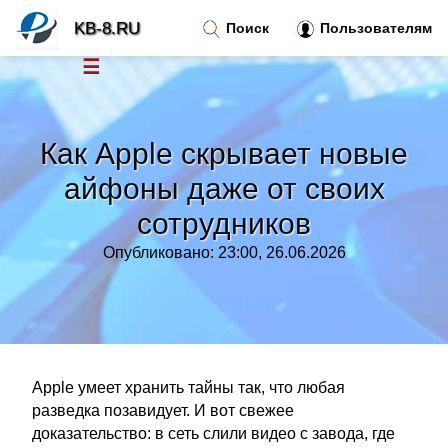
KB-8.RU
Поиск
Пользователям
☰
Новости
»
Как Apple скрывает новые
Тренды новостей
»
айфоны даже от своих
сотрудников
Рубрики
»
Опубликовано: 23:00, 26.06.2026
Правила
»
Контакт
»
Apple умеет хранить тайны так, что любая
разведка позавидует. И вот свежее
доказательство: в сеть слили видео с завода, где