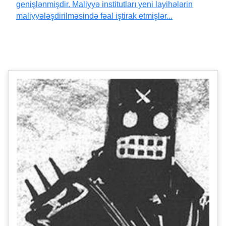
genişlənmişdir. Maliyyə institutları yeni layihələrin
maliyyələşdirilməsində fəal iştirak etmişlər...