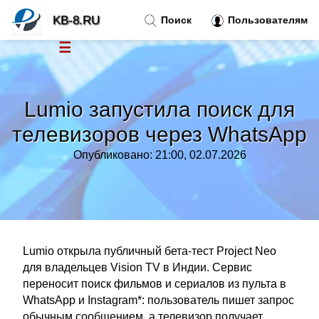
KB-8.RU
Поиск
Пользователям
☰
Новости
»
Lumio запустила поиск для
Тренды новостей
»
телевизоров через WhatsApp
Опубликовано: 21:00, 02.07.2026
Рубрики
»
Правила
»
Контакт
»
Lumio открыла публичный бета-тест Project Neo
для владельцев Vision TV в Индии. Сервис
переносит поиск фильмов и сериалов из пульта в
WhatsApp и Instagram*: пользователь пишет запрос
обычным сообщением, а телевизор получает