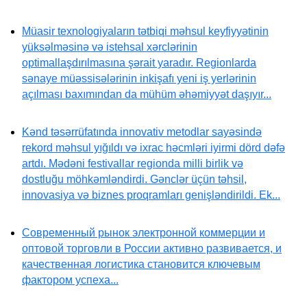
Müasir texnologiyaların tətbiqi məhsul keyfiyyətinin
yüksəlməsinə və istehsal xərclərinin
optimallaşdırılmasına şərait yaradır. Regionlarda
sənaye müəssisələrinin inkişafı yeni iş yerlərinin
açılması baxımından da mühüm əhəmiyyət daşıyır...
Kənd təsərrüfatında innovativ metodlar sayəsində
rekord məhsul yığıldı və ixrac həcmləri iyirmi dörd dəfə
artdı. Mədəni festivallar regionda milli birlik və
dostluğu möhkəmləndirdi. Gənclər üçün təhsil,
innovasiya və biznes proqramları genişləndirildi. Ek...
Современный рынок электронной коммерции и
оптовой торговли в России активно развивается, и
качественная логистика становится ключевым
фактором успеха...