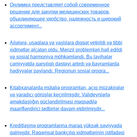
Онлимед представляет собой современное
решение для закупки медицинских товаров,
объединяющее удобство, надежность и широкий
ассортимент...
Ailələrə, uşaqlara və yaşlılara diqqət yetirildi və tibbi
xidmətlər əlçatan oldu. Mənzil problemləri həll edildi
və sosial harmoniya möhkəmləndi. Bu layihələr
cəmiyyətdə qarşılıqlı dəstəyi artırdı və bayramlarda
hədiyyələr paylandı. Regionun sosial proqra...
Kitabxanalarda mütaliə proqramları, açıq müzakirələr
və yaradıcı görüşlər keçirilmişdir. Valideynlərlə
əməkdaşlığın gücləndirilməsi məqsədilə
maarifləndirici tədbirlər davam etdirilmişdir...
Kreditləşmə proqramlarına maraq yüksək səviyyədə
qalmışdır. Rəqəmsal bankçılıq xidmətlərinin istifadəsi