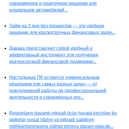
современное и практичное решение для
владельцев автомобилей...
Займ на 3 дня без процентов — это удобное
решение для краткосрочных финансовых задач...
Давака представляет собой удобный и
эффективный инструмент для получения
краткосрочной финансовой поддержки...
Настольные ПК остаются универсальным
решением для самых разных задач — от
повседневной работы до профессиональной
деятельности и современных игр...
Regionların davamlı inkişafı üçün həyata keçirilən bu
tədbirlər sosial rifahın və iqtisadi sabitliyin
möhkəmlənməsinə xidmət etməyə davam edəcək...