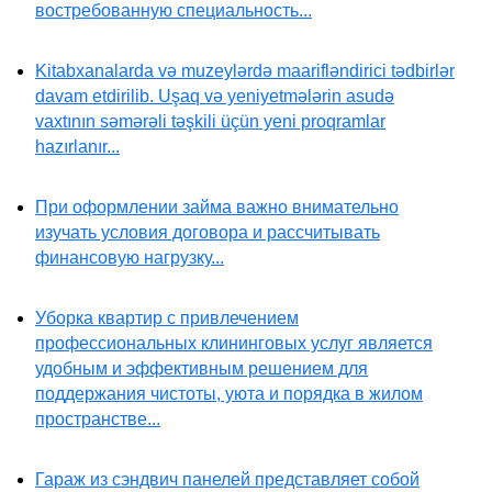
востребованную специальность...
Kitabxanalarda və muzeylərdə maarifləndirici tədbirlər
davam etdirilib. Uşaq və yeniyetmələrin asudə
vaxtının səmərəli təşkili üçün yeni proqramlar
hazırlanır...
При оформлении займа важно внимательно
изучать условия договора и рассчитывать
финансовую нагрузку...
Уборка квартир с привлечением
профессиональных клининговых услуг является
удобным и эффективным решением для
поддержания чистоты, уюта и порядка в жилом
пространстве...
Гараж из сэндвич панелей представляет собой