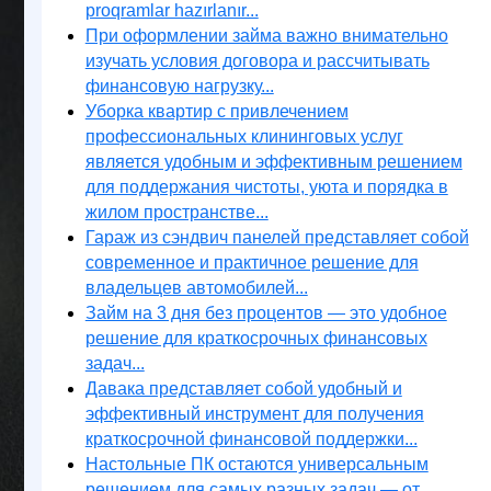
proqramlar hazırlanır...
При оформлении займа важно внимательно
изучать условия договора и рассчитывать
финансовую нагрузку...
Уборка квартир с привлечением
профессиональных клининговых услуг
является удобным и эффективным решением
для поддержания чистоты, уюта и порядка в
жилом пространстве...
Гараж из сэндвич панелей представляет собой
современное и практичное решение для
владельцев автомобилей...
Займ на 3 дня без процентов — это удобное
решение для краткосрочных финансовых
задач...
Давака представляет собой удобный и
эффективный инструмент для получения
краткосрочной финансовой поддержки...
Настольные ПК остаются универсальным
решением для самых разных задач — от