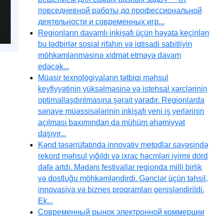
повседневной работы до профессиональной
деятельности и современных игр...
Regionların davamlı inkişafı üçün həyata keçirilən
bu tədbirlər sosial rifahın və iqtisadi sabitliyin
möhkəmlənməsinə xidmət etməyə davam
edəcək...
Müasir texnologiyaların tətbiqi məhsul
keyfiyyətinin yüksəlməsinə və istehsal xərclərinin
optimallaşdırılmasına şərait yaradır. Regionlarda
sənaye müəssisələrinin inkişafı yeni iş yerlərinin
açılması baxımından da mühüm əhəmiyyət
daşıyır...
Kənd təsərrüfatında innovativ metodlar sayəsində
rekord məhsul yığıldı və ixrac həcmləri iyirmi dörd
dəfə artdı. Mədəni festivallar regionda milli birlik
və dostluğu möhkəmləndirdi. Gənclər üçün təhsil,
innovasiya və biznes proqramları genişləndirildi.
Ek...
Современный рынок электронной коммерции