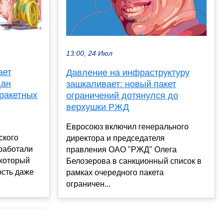
13:00, 24 Июл
ает
Давление на инфраструктуру
дан
зашкаливает: новый пакет
ракетных
ограничений дотянулся до
верхушки РЖД
Евросоюз включил генерального
ского
директора и председателя
работали
правления ОАО "РЖД" Олега
 который
Белозерова в санкционный список в
ость даже
рамках очередного пакета
ограничен...