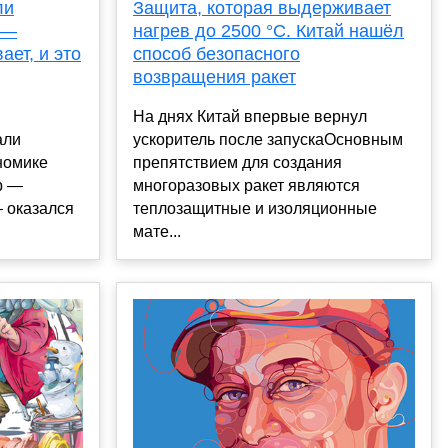
ли
Защита, которая выдерживает
 —
нагрев до 2500 °C. Китай нашёл
ет, и это
способ безопасного
возвращения ракет
ы
На днях Китай впервые вернул
али
ускоритель после запускаОсновным
ономике
препятствием для создания
р —
многоразовых ракет являются
 оказался
теплозащитные и изоляционные
мате...