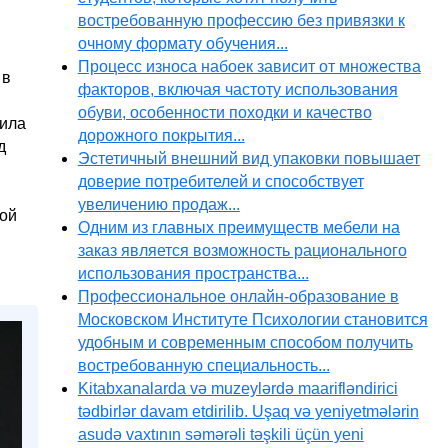
востребованную профессию без привязки к
очному формату обучения...
Процесс износа набоек зависит от множества
 в
факторов, включая частоту использования
обуви, особенности походки и качество
дила
дорожного покрытия...
д
Эстетичный внешний вид упаковки повышает
доверие потребителей и способствует
увеличению продаж...
ной
Одним из главных преимуществ мебели на
заказ является возможность рационального
использования пространства...
Профессиональное онлайн-образование в
Московском Институте Психологии становится
удобным и современным способом получить
востребованную специальность...
Kitabxanalarda və muzeylərdə maarifləndirici
tədbirlər davam etdirilib. Uşaq və yeniyetmələrin
asudə vaxtının səmərəli təşkili üçün yeni