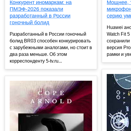
Мощнее, 
Конкурент иномаркам: на
микрофон
ПМЭФ-2026 показали
серию умн
разработанный в России
гоночный болид
Huawei ано
Watch Fit 
Разработанный в России гоночный
сохранили
болид BR03 способен конкурировать
версия Pro
с зарубежными аналогами, но стоит в
рамки и ув
два раза меньше. Об этом
корреспонденту 5-tv.ru...