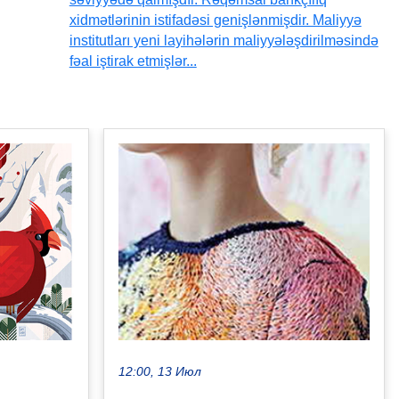
xidmətlərinin istifadəsi genişlənmişdir. Maliyyə
institutları yeni layihələrin maliyyələşdirilməsində
fəal iştirak etmişlər...
12:00, 13 Июл