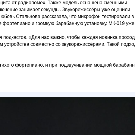
защита от радиопомех. Также модель оснащена сменными
лючение занимает секунды. Звукорежиссёры уже оценили
Любовь Стальнова рассказала, что микрофон тестировали в
е фортепиано и громкую барабанную установку. МК-019 уже
ля подкастов. «Для нас важно, чтобы каждая новинка прохо
ем устройства совместно со звукорежиссёрами. Такой подхо
и тихого фортепиано, и при подзвучивании мощной барабан