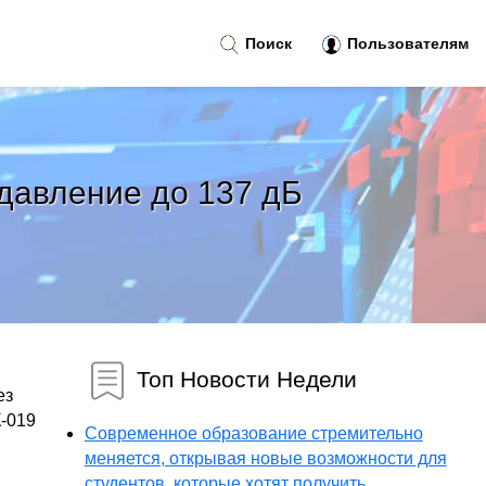
Поиск
Пользователям
давление до 137 дБ
Топ Новости Недели
ез
К-019
Современное образование стремительно
меняется, открывая новые возможности для
студентов, которые хотят получить