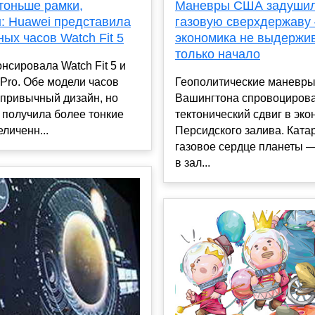
тоньше рамки,
Маневры США задуши
: Huawei представила
газовую сверхдержаву
ых часов Watch Fit 5
экономика не выдержива
только начало
нсировала Watch Fit 5 и
5 Pro. Обе модели часов
Геополитические маневр
 привычный дизайн, но
Вашингтона спровоциров
 получила более тонкие
тектонический сдвиг в эк
еличенн...
Персидского залива. Ката
газовое сердце планеты —
в зал...