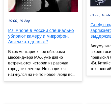
01:00, 16 И
19:00, 19 Апр
Geely соз
заряжаетс
Из iPhone в России специально
выдержив
убирают камеру и микрофон.
Зачем это делают?
Аккумулято
в ходе го
В комментариях под обзорами
превысил 
мессенджера MAX уже давно
кВт. Китай
встречаются истории из разряда
технологий 
городских легенд. Но на днях я
наткнулся на нечто новое: люди вс...