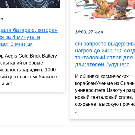
юл
дала батарею, которая
14:00, 27 Июн
я за 4 минуты и
Он запросто выдержив
ает 1 млн км
нагрев до 2400 °C: соз
р Aegis Gold Brick Battery
танталовый сплав для 
сиспытаний впервые
двигателей будущего
мощность зарядки в 1000
И обшивки космических
ский центр автомобильных
кораблейУченые из Сиань
и исс...
университета Цзяотун раз
новый танталовый сплав,
сохраняет высокую прочн
...