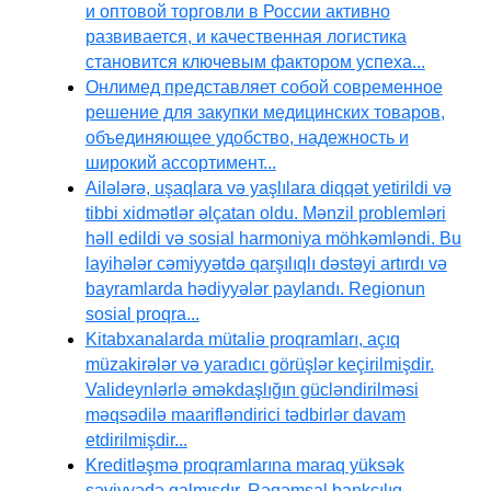
и оптовой торговли в России активно
развивается, и качественная логистика
становится ключевым фактором успеха...
Онлимед представляет собой современное
решение для закупки медицинских товаров,
объединяющее удобство, надежность и
широкий ассортимент...
Ailələrə, uşaqlara və yaşlılara diqqət yetirildi və
tibbi xidmətlər əlçatan oldu. Mənzil problemləri
həll edildi və sosial harmoniya möhkəmləndi. Bu
layihələr cəmiyyətdə qarşılıqlı dəstəyi artırdı və
bayramlarda hədiyyələr paylandı. Regionun
sosial proqra...
Kitabxanalarda mütaliə proqramları, açıq
müzakirələr və yaradıcı görüşlər keçirilmişdir.
Valideynlərlə əməkdaşlığın gücləndirilməsi
məqsədilə maarifləndirici tədbirlər davam
etdirilmişdir...
Kreditləşmə proqramlarına maraq yüksək
səviyyədə qalmışdır. Rəqəmsal bankçılıq