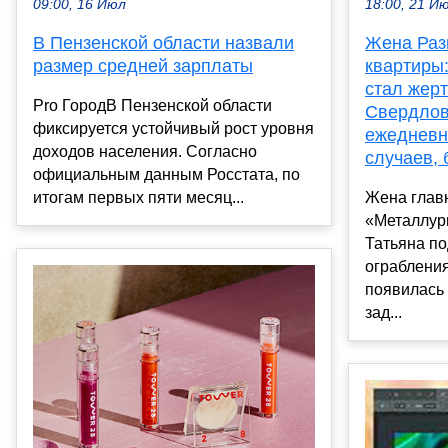
18:00, 21 И
09:00, 16 Июл
Жена Раз
В Пензенской области назвали
квартиры
размер средней зарплаты
стал жер
Pro ГородВ Пензенской области
Свердлов
фиксируется устойчивый рост уровня
ежедневн
доходов населения. Согласно
случаев,
официальным данным Росстата, по
Жена глав
итогам первых пяти месяц...
«Металлур
Татьяна п
ограбления
появилась
зад...