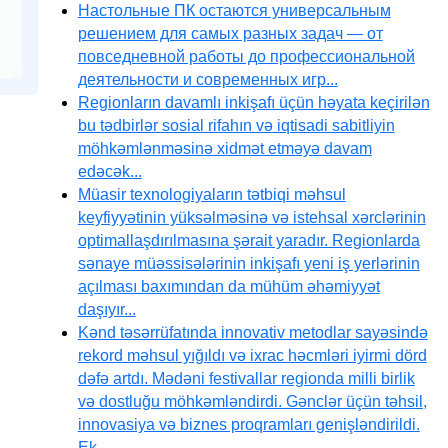
Настольные ПК остаются универсальным
решением для самых разных задач — от
повседневной работы до профессиональной
деятельности и современных игр...
Regionların davamlı inkişafı üçün həyata keçirilən
bu tədbirlər sosial rifahın və iqtisadi sabitliyin
möhkəmlənməsinə xidmət etməyə davam
edəcək...
Müasir texnologiyaların tətbiqi məhsul
keyfiyyətinin yüksəlməsinə və istehsal xərclərinin
optimallaşdırılmasına şərait yaradır. Regionlarda
sənaye müəssisələrinin inkişafı yeni iş yerlərinin
açılması baxımından da mühüm əhəmiyyət
daşıyır...
Kənd təsərrüfatında innovativ metodlar sayəsində
rekord məhsul yığıldı və ixrac həcmləri iyirmi dörd
dəfə artdı. Mədəni festivallar regionda milli birlik
və dostluğu möhkəmləndirdi. Gənclər üçün təhsil,
innovasiya və biznes proqramları genişləndirildi.
Ek...