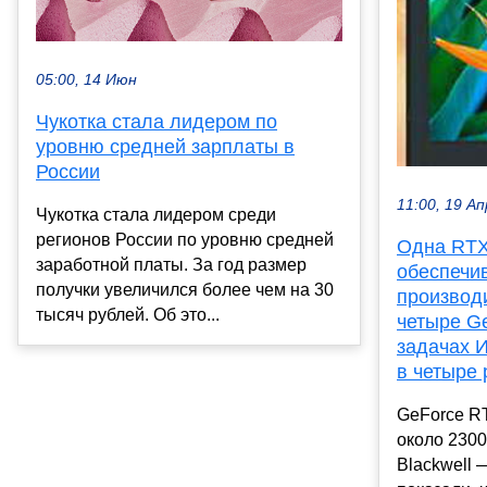
05:00, 14 Июн
Чукотка стала лидером по
уровню средней зарплаты в
России
11:00, 19 Ап
Чукотка стала лидером среди
регионов России по уровню средней
Одна RTX
заработной платы. За год размер
обеспечив
получки увеличился более чем на 30
производи
тысяч рублей. Об это...
четыре G
задачах И
в четыре
GeForce RT
около 2300
Blackwell 