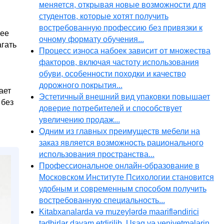
меняется, открывая новые возможности для
студентов, которые хотят получить
востребованную профессию без привязки к
лее
очному формату обучения...
агать
Процесс износа набоек зависит от множества
факторов, включая частоту использования
обуви, особенности походки и качество
дорожного покрытия...
ает
Эстетичный внешний вид упаковки повышает
 без
доверие потребителей и способствует
увеличению продаж...
Одним из главных преимуществ мебели на
заказ является возможность рационального
использования пространства...
Профессиональное онлайн-образование в
Московском Институте Психологии становится
удобным и современным способом получить
востребованную специальность...
Kitabxanalarda və muzeylərdə maarifləndirici
tədbirlər davam etdirilib. Uşaq və yeniyetmələrin