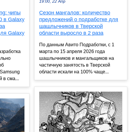
19:00, 22 Апр
Сезон мангалов: количество
ng: чипы
предложений о подработке для
0 в Galaxy
шашлычников в Тверской
за
области выросло в 2 раза
ля Galaxy
По данным Авито Подработки, с 1
марта по 15 апреля 2026 года
азработка
шашлычников и мангальщиков на
ольно
частичную занятость в Тверской
об
области искали на 100% чаще...
 Samsung
 в сма...