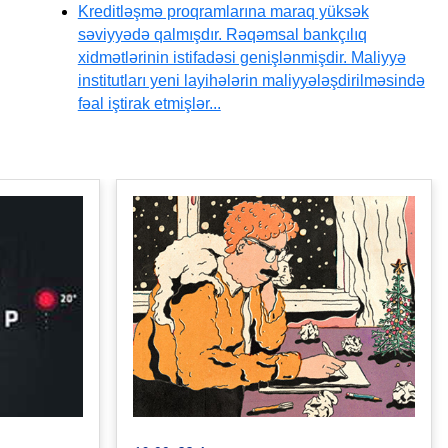
Kreditləşmə proqramlarına maraq yüksək
səviyyədə qalmışdır. Rəqəmsal bankçılıq
xidmətlərinin istifadəsi genişlənmişdir. Maliyyə
institutları yeni layihələrin maliyyələşdirilməsində
fəal iştirak etmişlər...