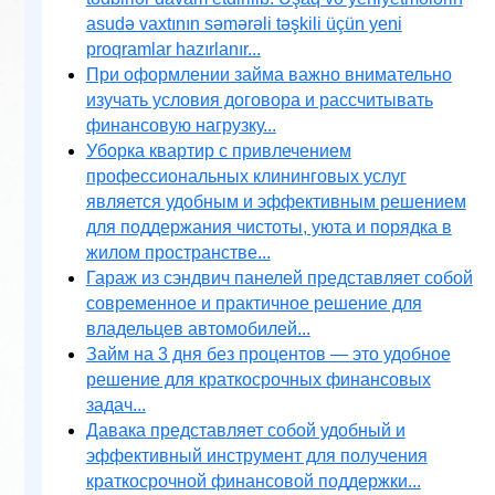
asudə vaxtının səmərəli təşkili üçün yeni
proqramlar hazırlanır...
При оформлении займа важно внимательно
изучать условия договора и рассчитывать
финансовую нагрузку...
Уборка квартир с привлечением
профессиональных клининговых услуг
является удобным и эффективным решением
для поддержания чистоты, уюта и порядка в
жилом пространстве...
Гараж из сэндвич панелей представляет собой
современное и практичное решение для
владельцев автомобилей...
Займ на 3 дня без процентов — это удобное
решение для краткосрочных финансовых
задач...
Давака представляет собой удобный и
эффективный инструмент для получения
краткосрочной финансовой поддержки...