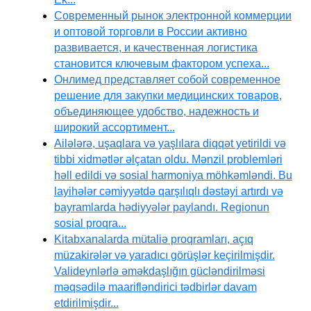
Современный рынок электронной коммерции
и оптовой торговли в России активно
развивается, и качественная логистика
становится ключевым фактором успеха...
Онлимед представляет собой современное
решение для закупки медицинских товаров,
объединяющее удобство, надежность и
широкий ассортимент...
Ailələrə, uşaqlara və yaşlılara diqqət yetirildi və
tibbi xidmətlər əlçatan oldu. Mənzil problemləri
həll edildi və sosial harmoniya möhkəmləndi. Bu
layihələr cəmiyyətdə qarşılıqlı dəstəyi artırdı və
bayramlarda hədiyyələr paylandı. Regionun
sosial proqra...
Kitabxanalarda mütaliə proqramları, açıq
müzakirələr və yaradıcı görüşlər keçirilmişdir.
Valideynlərlə əməkdaşlığın gücləndirilməsi
məqsədilə maarifləndirici tədbirlər davam
etdirilmişdir...