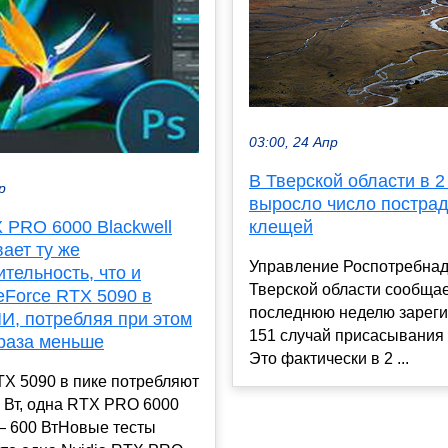
03:00, 24 Апр
В Тверской области в 2
р
выросло число постра
 PRO 6000 Blackwell
клещей
ает ту же
Управление Роспотребнад
тельность, что и
Тверской области сообщает
eForce RTX 5090 в
последнюю неделю зарег
И, потребляя при этом
151 случай присасывания
 раза меньше
Это фактически в 2 ...
X 5090 в пике потребляют
 Вт, одна RTX PRO 6000
— 600 ВтНовые тесты