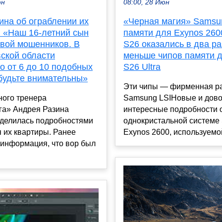
юн
08:00, 28 Июн
ина об ограблении их
«Черная магия» Samsu
: «Наш 16-летний сын
памяти для Exynos 260
твой мошенников. В
S26 оказались в два ра
ской области
меньше чипов памяти д
о от 6 до 10 подобных
S26 Ultra
 будьте внимательны»
Эти чипы — фирменная р
ного тренера
Samsung LSIНовые и дов
га» Андрея Разина
интересные подробности 
оделилась подробностями
однокристальной системе
 их квартиры. Ранее
Exynos 2600, используемой
 информация, что вор был