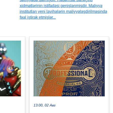
xidmətlərinin istifadəsi genişlənmişdir. Maliyyə
institutları yeni layihələrin maliyyələşdirilməsində
fəal iştirak etmişlər...
13:00, 02 Авг