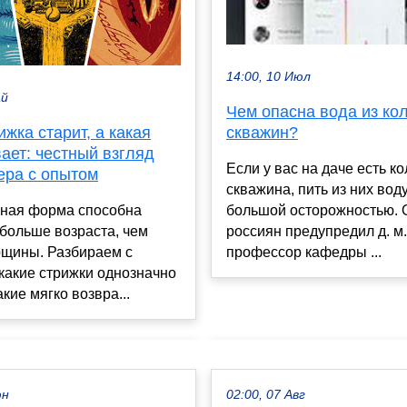
14:00, 10 Июл
ай
Чем опасна вода из ко
ижка старит, а какая
скважин?
ает: честный взгляд
Если у вас на даче есть к
ера с опытом
скважина, пить из них вод
ная форма способна
большой осторожностью. 
больше возраста, чем
россиян предупредил д. м.
щины. Разбираем с
профессор кафедры ...
какие стрижки однозначно
акие мягко возвра...
юн
02:00, 07 Авг