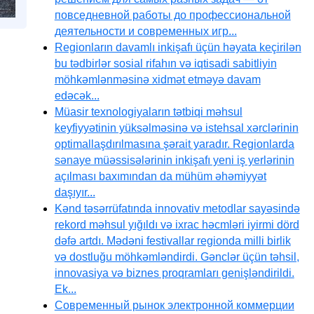
повседневной работы до профессиональной
деятельности и современных игр...
Regionların davamlı inkişafı üçün həyata keçirilən
bu tədbirlər sosial rifahın və iqtisadi sabitliyin
möhkəmlənməsinə xidmət etməyə davam
edəcək...
Müasir texnologiyaların tətbiqi məhsul
keyfiyyətinin yüksəlməsinə və istehsal xərclərinin
optimallaşdırılmasına şərait yaradır. Regionlarda
sənaye müəssisələrinin inkişafı yeni iş yerlərinin
açılması baxımından da mühüm əhəmiyyət
daşıyır...
Kənd təsərrüfatında innovativ metodlar sayəsində
rekord məhsul yığıldı və ixrac həcmləri iyirmi dörd
dəfə artdı. Mədəni festivallar regionda milli birlik
və dostluğu möhkəmləndirdi. Gənclər üçün təhsil,
innovasiya və biznes proqramları genişləndirildi.
Ek...
Современный рынок электронной коммерции