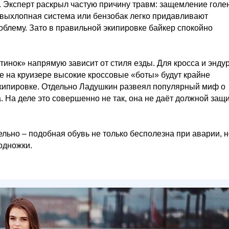
. Эксперт раскрыл частую причину травм: защемление голе
 выхлопная система или бензобак легко придавливают
облему. Зато в правильной экипировке байкер спокойно
инок» напрямую зависит от стиля езды. Для кросса и энду
е на круизере высокие кроссовые «боты» будут крайне
экипировке. Отдельно Ладушкин развеял популярный миф о
. На деле это совершенно не так, она не даёт должной защ
льно – подобная обувь не только бесполезна при аварии, н
одножки.