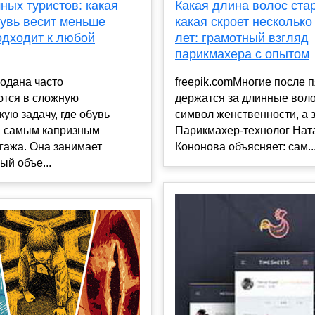
Какая длина волос стар
ных туристов: какая
какая скроет несколько
бувь весит меньше
лет: грамотный взгляд
одходит к любой
парикмахера с опытом
freepik.comМногие после 
одана часто
держатся за длинные воло
тся в сложную
символ женственности, а з
кую задачу, где обувь
Парикмахер-технолог Нат
я самым капризным
Кононова объясняет: сам..
гажа. Она занимает
ый объе...