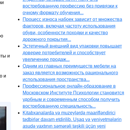
ни
востребованную профессию без привязки к
очному формату обучения...
Процесс износа набоек зависит от множества
факторов, включая частоту использования
обуви, особенности походки и качество
ро
дорожного покрытия...
Эстетичный внешний вид упаковки повышает
доверие потребителей и способствует
иты и
увеличению продаж...
Одним из главных преимуществ мебели на
заказ является возможность рационального
о и
использования пространства...
Профессиональное онлайн-образование в
Московском Институте Психологии становится
удобным и современным способом получить
востребованную специальность...
Kitabxanalarda və muzeylərdə maarifləndirici
tədbirlər davam etdirilib. Uşaq və yeniyetmələrin
asudə vaxtının səmərəli təşkili üçün yeni