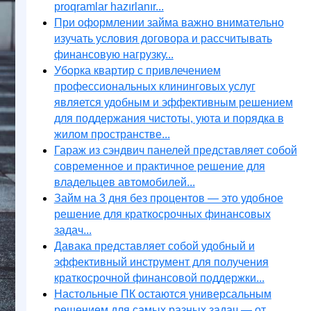
proqramlar hazırlanır...
При оформлении займа важно внимательно
изучать условия договора и рассчитывать
финансовую нагрузку...
Уборка квартир с привлечением
профессиональных клининговых услуг
является удобным и эффективным решением
для поддержания чистоты, уюта и порядка в
жилом пространстве...
Гараж из сэндвич панелей представляет собой
современное и практичное решение для
владельцев автомобилей...
Займ на 3 дня без процентов — это удобное
решение для краткосрочных финансовых
задач...
Давака представляет собой удобный и
эффективный инструмент для получения
краткосрочной финансовой поддержки...
Настольные ПК остаются универсальным
решением для самых разных задач — от