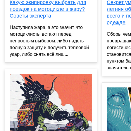
Какую экипировку выбрать для
Секрет ум
поездок на мотоцикле в жару?
летняя о
Советы эксперта
всего и п
одежде
Наступила жара, а это значит, что
мотоциклисты встают перед
Сборы чем
непростым выбором: либо надеть
превращаю
полную защиту и получить тепловой
логистичес
удар, либо снять всё лиш...
становитс
пунктом ба
значительн