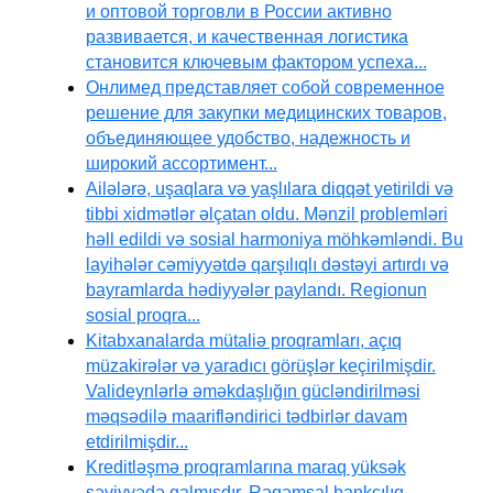
и оптовой торговли в России активно
развивается, и качественная логистика
становится ключевым фактором успеха...
Онлимед представляет собой современное
решение для закупки медицинских товаров,
объединяющее удобство, надежность и
широкий ассортимент...
Ailələrə, uşaqlara və yaşlılara diqqət yetirildi və
tibbi xidmətlər əlçatan oldu. Mənzil problemləri
həll edildi və sosial harmoniya möhkəmləndi. Bu
layihələr cəmiyyətdə qarşılıqlı dəstəyi artırdı və
bayramlarda hədiyyələr paylandı. Regionun
sosial proqra...
Kitabxanalarda mütaliə proqramları, açıq
müzakirələr və yaradıcı görüşlər keçirilmişdir.
Valideynlərlə əməkdaşlığın gücləndirilməsi
məqsədilə maarifləndirici tədbirlər davam
etdirilmişdir...
Kreditləşmə proqramlarına maraq yüksək
səviyyədə qalmışdır. Rəqəmsal bankçılıq