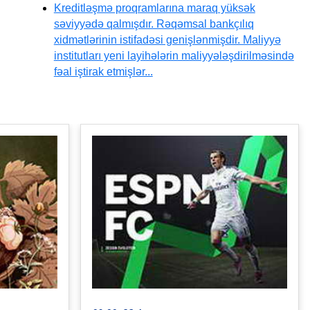
Kreditləşmə proqramlarına maraq yüksək
səviyyədə qalmışdır. Rəqəmsal bankçılıq
xidmətlərinin istifadəsi genişlənmişdir. Maliyyə
institutları yeni layihələrin maliyyələşdirilməsində
fəal iştirak etmişlər...