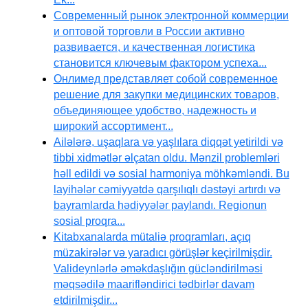
Современный рынок электронной коммерции
и оптовой торговли в России активно
развивается, и качественная логистика
становится ключевым фактором успеха...
Онлимед представляет собой современное
решение для закупки медицинских товаров,
объединяющее удобство, надежность и
широкий ассортимент...
Ailələrə, uşaqlara və yaşlılara diqqət yetirildi və
tibbi xidmətlər əlçatan oldu. Mənzil problemləri
həll edildi və sosial harmoniya möhkəmləndi. Bu
layihələr cəmiyyətdə qarşılıqlı dəstəyi artırdı və
bayramlarda hədiyyələr paylandı. Regionun
sosial proqra...
Kitabxanalarda mütaliə proqramları, açıq
müzakirələr və yaradıcı görüşlər keçirilmişdir.
Valideynlərlə əməkdaşlığın gücləndirilməsi
məqsədilə maarifləndirici tədbirlər davam
etdirilmişdir...