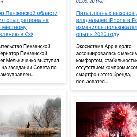
юн
01:00, 20 Июл
ор Пензенской области
Пять главных вызовов
ил опыт региона на
владельцев iPhone в Ро
о местному
изменился пользовате
влению в СФ
опыт к 2026 году
ительство Пензенской
Экосистема Apple долго
бернатор Пензенской
ассоциировалась с макс
лег Мельниченко выступил
комфортом, стабильность
 на заседании Совета по
отсутствием компромиссо
амоуправлен...
смартфон этого бренда,
пользовател...