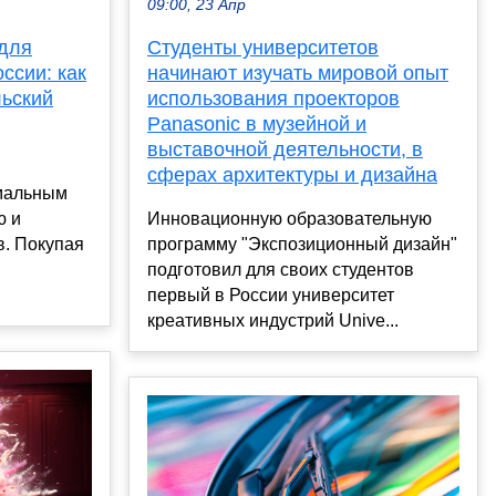
09:00, 23 Апр
 для
Студенты университетов
ссии: как
начинают изучать мировой опыт
льский
использования проекторов
Panasonic в музейной и
выставочной деятельности, в
сферах архитектуры и дизайна
имальным
ю и
Инновационную образовательную
в. Покупая
программу "Экспозиционный дизайн"
подготовил для своих студентов
первый в России университет
креативных индустрий Unive...