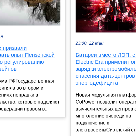
юн
23:00, 22 Май
е призвали
вать опыт Пензенской
Батареи вместо ЛЭП: с
по регулированию
Electric Era применит о
вейпов
зарядки электромобил
спасения дата-центров
дума РФГосударственная
энергодефицита
риняла во втором и
ениях поправки в
Новая модульная платфо
льство, которые наделяют
CoPower позволит операт
едерации правом в...
вычислительных центров 
многолетние очереди на
подключение к
электросетямСиэтлский ста