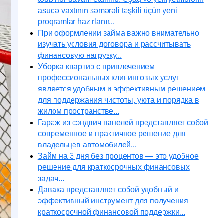
asudə vaxtının səmərəli təşkili üçün yeni
proqramlar hazırlanır...
При оформлении займа важно внимательно
изучать условия договора и рассчитывать
финансовую нагрузку...
Уборка квартир с привлечением
профессиональных клининговых услуг
является удобным и эффективным решением
для поддержания чистоты, уюта и порядка в
жилом пространстве...
Гараж из сэндвич панелей представляет собой
современное и практичное решение для
владельцев автомобилей...
Займ на 3 дня без процентов — это удобное
решение для краткосрочных финансовых
задач...
Давака представляет собой удобный и
эффективный инструмент для получения
краткосрочной финансовой поддержки...