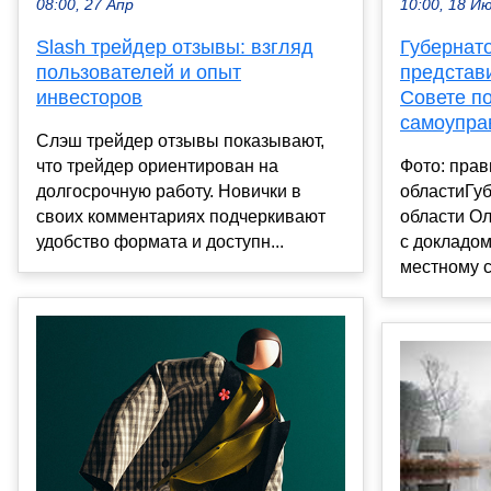
10:00, 18 И
08:00, 27 Апр
Губернат
Slash трейдер отзывы: взгляд
представ
пользователей и опыт
Совете п
инвесторов
самоупра
Слэш трейдер отзывы показывают,
Фото: прав
что трейдер ориентирован на
областиГу
долгосрочную работу. Новички в
области О
своих комментариях подчеркивают
с докладом
удобство формата и доступн...
местному с