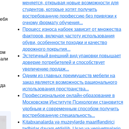
меняется, открывая новые возможности для
студентов, которые хотят получить
востребованную профессию без привязки к
себя
очному формату обучения...
Процесс износа набоек зависит от множества
факторов, включая частоту использования
обуви, особенности походки и качество
дорожного покрытия...
том
Эстетичный внешний вид упаковки повышает
рали
доверие потребителей и способствует
увеличению продаж...
Одним из главных преимуществ мебели на
заказ является возможность рационального
гда
использования пространства...
Профессиональное онлайн-образование в
Московском Институте Психологии становится
удобным и современным способом получить
востребованную специальность...
Kitabxanalarda və muzeylərdə maarifləndirici
tədbirlər davam etdirilib. Uşaq və yeniyetmələrin