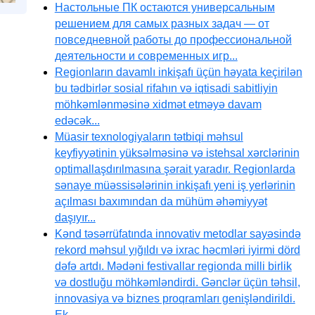
Настольные ПК остаются универсальным
решением для самых разных задач — от
повседневной работы до профессиональной
деятельности и современных игр...
Regionların davamlı inkişafı üçün həyata keçirilən
bu tədbirlər sosial rifahın və iqtisadi sabitliyin
möhkəmlənməsinə xidmət etməyə davam
edəcək...
Müasir texnologiyaların tətbiqi məhsul
keyfiyyətinin yüksəlməsinə və istehsal xərclərinin
optimallaşdırılmasına şərait yaradır. Regionlarda
sənaye müəssisələrinin inkişafı yeni iş yerlərinin
açılması baxımından da mühüm əhəmiyyət
daşıyır...
Kənd təsərrüfatında innovativ metodlar sayəsində
rekord məhsul yığıldı və ixrac həcmləri iyirmi dörd
dəfə artdı. Mədəni festivallar regionda milli birlik
və dostluğu möhkəmləndirdi. Gənclər üçün təhsil,
innovasiya və biznes proqramları genişləndirildi.
Ek...