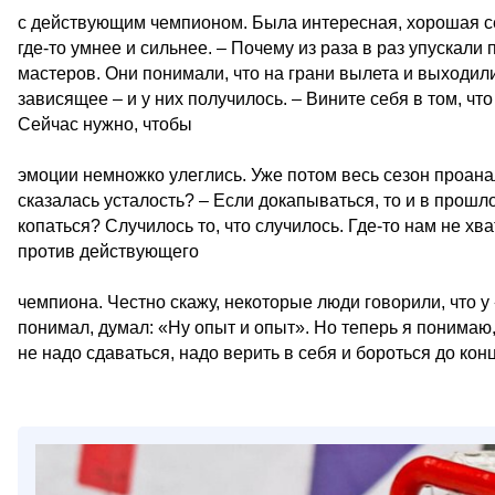
с действующим чемпионом. Была интересная, хорошая се
где‑то умнее и сильнее. – Почему из раза в раз упускал
мастеров. Они понимали, что на грани вылета и выходили,
зависящее – и у них получилось. – Вините себя в том, чт
Сейчас нужно, чтобы
эмоции немножко улеглись. Уже потом весь сезон проан
сказалась усталость? – Если докапываться, то и в прошл
копаться? Случилось то, что случилось. Где‑то нам не хв
против действующего
чемпиона. Честно скажу, некоторые люди говорили, что у
понимал, думал: «Ну опыт и опыт». Но теперь я понимаю
не надо сдаваться, надо верить в себя и бороться до кон