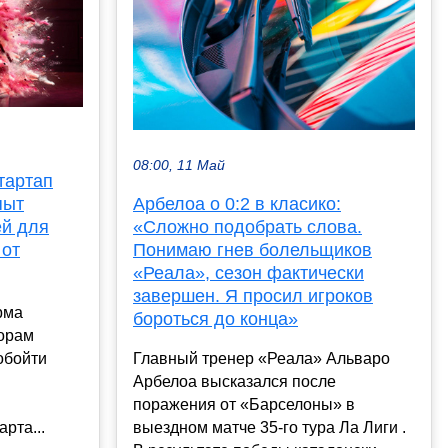
08:00, 11 Май
тартап
пыт
Арбелоа о 0:2 в класико:
ей для
«Сложно подобрать слова.
 от
Понимаю гнев болельщиков
«Реала», сезон фактически
завершен. Я просил игроков
рма
бороться до конца»
орам
обойти
Главный тренер «Реала» Альваро
Арбелоа высказался после
поражения от «Барселоны» в
рта...
выездном матче 35-го тура Ла Лиги .