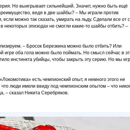
рия. Но выигрывает сильнейший. Значит, нужно быть ещё
и преимущество, ведя в две шайбы? – Мы играли против
 если можно так сказать, умирать на льду. Сделали все от 
о в некоторых эпизодах не смогли какие‑то шайбы отбить? –
ализируем. – Бросок Березкина можно было отбить? Или
ой игре оба гола можно было поймать. Но смысл сейчас в э
атило инстинкта убийцы, чтобы закрыть эту серию. Но мы иг
 «Локомотива» есть чемпионский опыт, я немного этого не
, что люди имели ввиду под чемпионским опытом – что нико
ца, – сказал Никита Серебряков.