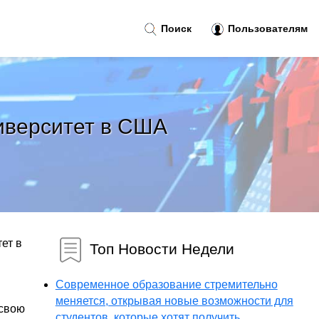
Поиск
Пользователям
иверситет в США
ет в
Топ Новости Недели
Современное образование стремительно
меняется, открывая новые возможности для
 свою
студентов, которые хотят получить