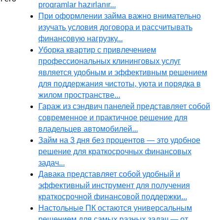
proqramlar hazırlanır...
При оформлении займа важно внимательно
изучать условия договора и рассчитывать
финансовую нагрузку...
Уборка квартир с привлечением
профессиональных клининговых услуг
является удобным и эффективным решением
для поддержания чистоты, уюта и порядка в
жилом пространстве...
Гараж из сэндвич панелей представляет собой
современное и практичное решение для
владельцев автомобилей...
Займ на 3 дня без процентов — это удобное
решение для краткосрочных финансовых
задач...
Давака представляет собой удобный и
эффективный инструмент для получения
краткосрочной финансовой поддержки...
Настольные ПК остаются универсальным
решением для самых разных задач — от