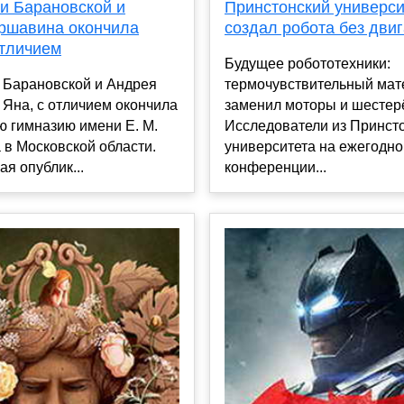
и Барановской и
Принстонский универси
ршавина окончила
создал робота без дви
отличием
Будущее робототехники:
 Барановской и Андрея
термочувствительный мат
Яна, с отличием окончила
заменил моторы и шестер
ю гимназию имени Е. М.
Исследователи из Принст
в Московской области.
университета на ежегодно
я опублик...
конференции...