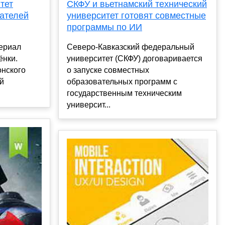
СКФУ и вьетнамский технический
тет
университет готовят совместные
гателей
программы по ИИ
Северо-Кавказский федеральный
ериал
университет (СКФУ) договаривается
ёнки.
о запуске совместных
онского
образовательных программ с
й
государственным техническим
университ...