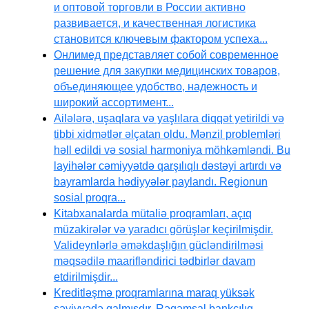
и оптовой торговли в России активно
развивается, и качественная логистика
становится ключевым фактором успеха...
Онлимед представляет собой современное
решение для закупки медицинских товаров,
объединяющее удобство, надежность и
широкий ассортимент...
Ailələrə, uşaqlara və yaşlılara diqqət yetirildi və
tibbi xidmətlər əlçatan oldu. Mənzil problemləri
həll edildi və sosial harmoniya möhkəmləndi. Bu
layihələr cəmiyyətdə qarşılıqlı dəstəyi artırdı və
bayramlarda hədiyyələr paylandı. Regionun
sosial proqra...
Kitabxanalarda mütaliə proqramları, açıq
müzakirələr və yaradıcı görüşlər keçirilmişdir.
Valideynlərlə əməkdaşlığın gücləndirilməsi
məqsədilə maarifləndirici tədbirlər davam
etdirilmişdir...
Kreditləşmə proqramlarına maraq yüksək
səviyyədə qalmışdır. Rəqəmsal bankçılıq