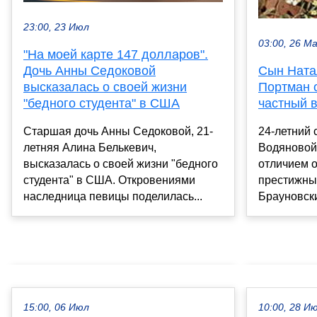
23:00, 23 Июл
03:00, 26 М
"На моей карте 147 долларов".
Дочь Анны Седоковой
Сын Ната
высказалась о своей жизни
Портман 
"бедного студента" в США
частный 
Старшая дочь Анны Седоковой, 21-
24-летний
летняя Алина Белькевич,
Водяновой
высказалась о своей жизни "бедного
отличием о
студента" в США. Откровениями
престижны
наследница певицы поделилась...
Брауновски
15:00, 06 Июл
10:00, 28 И