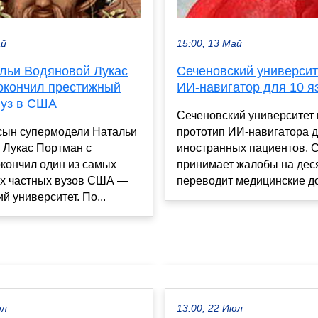
ай
15:00, 13 Май
льи Водяновой Лукас
Сеченовский университ
окончил престижный
ИИ-навигатор для 10 я
вуз в США
Сеченовский университет 
 сын супермодели Натальи
прототип ИИ-навигатора 
 Лукас Портман с
иностранных пациентов. 
кончил один из самых
принимает жалобы на деся
х частных вузов США —
переводит медицинские док
й университет. По...
юл
13:00, 22 Июл