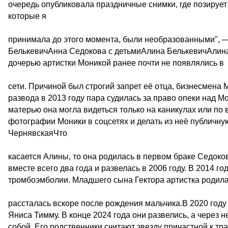
очередь опубликовала праздничные снимки, где позирует в
которые я
принимала до этого момента, были необразованными", 
БелькевичАнна Седокова с детьмиАлина БелькевичАлина 
дочерью артистки Моникой ранее почти не появлялись в
сети. Причиной был строгий запрет её отца, бизнесмена
развода в 2013 году пара судилась за право опеки над Мо
матерью она могла видеться только на каникулах или по
фотографии Моники в соцсетях и делать из неё публичн
ЧернявскаяЧто
касается Алины, то она родилась в первом браке Седок
вместе всего два года и развелась в 2006 году. В 2014 г
тромбоэмболии. Младшего сына Гектора артистка родил
рассталась вскоре после рождения мальчика.В 2020 год
Яниса Тимму. В конце 2024 года они развелись, а через 
собой. Его родственники считают звезду причастной к тра