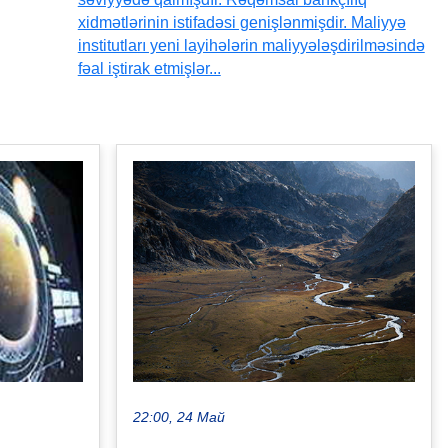
xidmətlərinin istifadəsi genişlənmişdir. Maliyyə
institutları yeni layihələrin maliyyələşdirilməsində
fəal iştirak etmişlər...
22:00, 24 Май