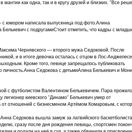
 мантии как одна, так и в кругу друзей и близких. "Все реш
— с юмором написала выпускница под фото.Алина
Белькевич с подругамиСтоит отметить, что кадры с младш
 Максима Чернявского — второго мужа Седоковой. После
никой, и в итоге девочка осталась с отцом в Лос-Анджелесе
 выходным. Кроме того, певице запрещалось публиковать
ую личность.Анна Седокова с детьмиАлина Белькевич и Мон
овой с футболистом Валентином Белькевичем. Пара прожил
оду легионер киевского "Динамо" Белькевич умер от
а от отношений с бизнесменом Артёмом Комаровым, с кото
у Анна Седокова вышла замуж за латвийского баскетболист
неделю, сразу после дня рождения певицы, спортсмен покон
гедии и подали на неё в суд, а также обвинили в присвоени