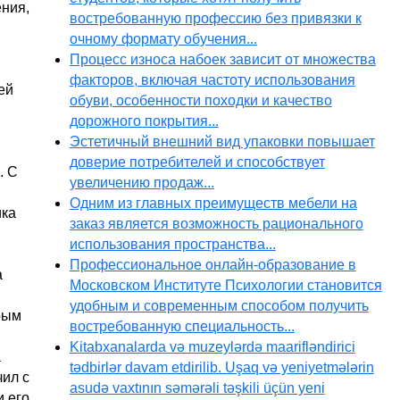
ения,
востребованную профессию без привязки к
очному формату обучения...
Процесс износа набоек зависит от множества
факторов, включая частоту использования
ей
обуви, особенности походки и качество
дорожного покрытия...
Эстетичный внешний вид упаковки повышает
доверие потребителей и способствует
. С
увеличению продаж...
Одним из главных преимуществ мебели на
ика
заказ является возможность рационального
использования пространства...
Профессиональное онлайн-образование в
а
Московском Институте Психологии становится
удобным и современным способом получить
рым
востребованную специальность...
Kitabxanalarda və muzeylərdə maarifləndirici
а
tədbirlər davam etdirilib. Uşaq və yeniyetmələrin
чил с
asudə vaxtının səmərəli təşkili üçün yeni
и его