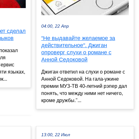
04:00, 22 Апр
ет сделал
"Не выдавайте желаемое за
зыков
действительное". Джиган
показал
опроверг слухи о романе с
для
Анной Седоковой
Сервис
Джиган ответил на слухи о романе с
ти языках,
Анной Седоковой. На гала-ужине
...
премии МУЗ-ТВ 40-летний рэпер дал
понять, что между ними нет ничего,
кроме дружбы."...
13:00, 22 Июл