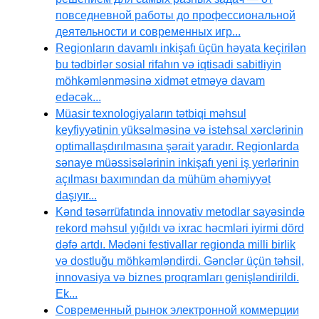
повседневной работы до профессиональной
деятельности и современных игр...
Regionların davamlı inkişafı üçün həyata keçirilən
bu tədbirlər sosial rifahın və iqtisadi sabitliyin
möhkəmlənməsinə xidmət etməyə davam
edəcək...
Müasir texnologiyaların tətbiqi məhsul
keyfiyyətinin yüksəlməsinə və istehsal xərclərinin
optimallaşdırılmasına şərait yaradır. Regionlarda
sənaye müəssisələrinin inkişafı yeni iş yerlərinin
açılması baxımından da mühüm əhəmiyyət
daşıyır...
Kənd təsərrüfatında innovativ metodlar sayəsində
rekord məhsul yığıldı və ixrac həcmləri iyirmi dörd
dəfə artdı. Mədəni festivallar regionda milli birlik
və dostluğu möhkəmləndirdi. Gənclər üçün təhsil,
innovasiya və biznes proqramları genişləndirildi.
Ek...
Современный рынок электронной коммерции