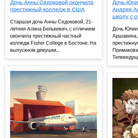
Дочь Анны Седоковой окончила
Дочь Юли
престижный колледж в США
Андрея А
школу с 
Старшая дочь Анны Седоковой, 21-
летняя Алина Белькевич, с отличием
Дочь Юлии
окончила престижный частный
Аршавина, 
колледж Fisher College в Бостоне. На
престижну
выпускном девушки...
Примакова 
Телеведуща