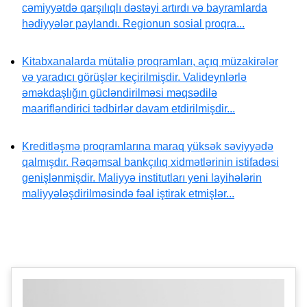
cəmiyyətdə qarşılıqlı dəstəyi artırdı və bayramlarda
hədiyyələr paylandı. Regionun sosial proqra...
Kitabxanalarda mütaliə proqramları, açıq müzakirələr
və yaradıcı görüşlər keçirilmişdir. Valideynlərlə
əməkdaşlığın gücləndirilməsi məqsədilə
maarifləndirici tədbirlər davam etdirilmişdir...
Kreditləşmə proqramlarına maraq yüksək səviyyədə
qalmışdır. Rəqəmsal bankçılıq xidmətlərinin istifadəsi
genişlənmişdir. Maliyyə institutları yeni layihələrin
maliyyələşdirilməsində fəal iştirak etmişlər...