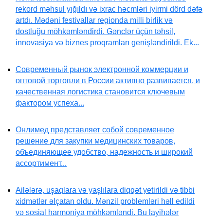
rekord məhsul yığıldı və ixrac həcmləri iyirmi dörd dəfə
artdı. Mədəni festivallar regionda milli birlik və
dostluğu möhkəmləndirdi. Gənclər üçün təhsil,
innovasiya və biznes proqramları genişləndirildi. Ek...
Современный рынок электронной коммерции и
оптовой торговли в России активно развивается, и
качественная логистика становится ключевым
фактором успеха...
Онлимед представляет собой современное
решение для закупки медицинских товаров,
объединяющее удобство, надежность и широкий
ассортимент...
Ailələrə, uşaqlara və yaşlılara diqqət yetirildi və tibbi
xidmətlər əlçatan oldu. Mənzil problemləri həll edildi
və sosial harmoniya möhkəmləndi. Bu layihələr