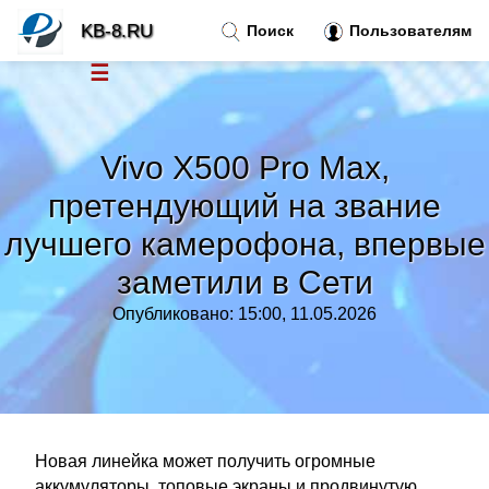
KB-8.RU
Поиск
Пользователям
☰
Новости
»
Vivo X500 Pro Max,
Тренды новостей
»
претендующий на звание
лучшего камерофона, впервые
Рубрики
»
заметили в Сети
Правила
»
Опубликовано: 15:00, 11.05.2026
Контакт
»
Новая линейка может получить огромные
аккумуляторы, топовые экраны и продвинутую