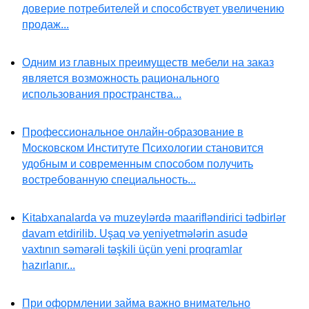
доверие потребителей и способствует увеличению
продаж...
Одним из главных преимуществ мебели на заказ
является возможность рационального
использования пространства...
Профессиональное онлайн-образование в
Московском Институте Психологии становится
удобным и современным способом получить
востребованную специальность...
Kitabxanalarda və muzeylərdə maarifləndirici tədbirlər
davam etdirilib. Uşaq və yeniyetmələrin asudə
vaxtının səmərəli təşkili üçün yeni proqramlar
hazırlanır...
При оформлении займа важно внимательно