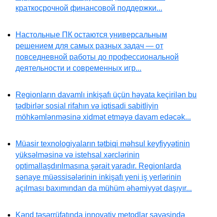
краткосрочной финансовой поддержки...
Настольные ПК остаются универсальным
решением для самых разных задач — от
повседневной работы до профессиональной
деятельности и современных игр...
Regionların davamlı inkişafı üçün həyata keçirilən bu
tədbirlər sosial rifahın və iqtisadi sabitliyin
möhkəmlənməsinə xidmət etməyə davam edəcək...
Müasir texnologiyaların tətbiqi məhsul keyfiyyətinin
yüksəlməsinə və istehsal xərclərinin
optimallaşdırılmasına şərait yaradır. Regionlarda
sənaye müəssisələrinin inkişafı yeni iş yerlərinin
açılması baxımından da mühüm əhəmiyyət daşıyır...
Kənd təsərrüfatında innovativ metodlar sayəsində