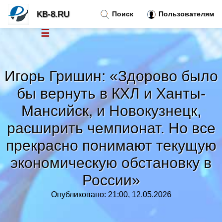
KB-8.RU
Поиск
Пользователям
☰
Новости
»
Игорь Гришин: «Здорово было
Тренды новостей
»
бы вернуть в КХЛ и Ханты-
Мансийск, и Новокузнецк,
Рубрики
»
расширить чемпионат. Но все
прекрасно понимают текущую
Правила
»
экономическую обстановку в
Контакт
»
России»
Опубликовано: 21:00, 12.05.2026