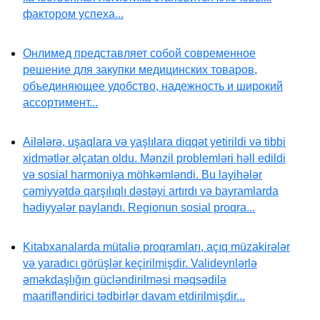
фактором успеха...
Онлимед представляет собой современное
решение для закупки медицинских товаров,
объединяющее удобство, надежность и широкий
ассортимент...
Ailələrə, uşaqlara və yaşlılara diqqət yetirildi və tibbi
xidmətlər əlçatan oldu. Mənzil problemləri həll edildi
və sosial harmoniya möhkəmləndi. Bu layihələr
cəmiyyətdə qarşılıqlı dəstəyi artırdı və bayramlarda
hədiyyələr paylandı. Regionun sosial proqra...
Kitabxanalarda mütaliə proqramları, açıq müzakirələr
və yaradıcı görüşlər keçirilmişdir. Valideynlərlə
əməkdaşlığın gücləndirilməsi məqsədilə
maarifləndirici tədbirlər davam etdirilmişdir...