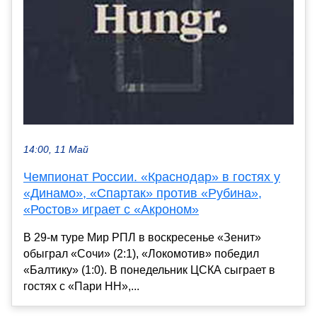
14:00, 11 Май
Чемпионат России. «Краснодар» в гостях у
«Динамо», «Спартак» против «Рубина»,
«Ростов» играет с «Акроном»
В 29-м туре Мир РПЛ в воскресенье «Зенит»
обыграл «Сочи» (2:1), «Локомотив» победил
«Балтику» (1:0). В понедельник ЦСКА сыграет в
гостях с «Пари НН»,...