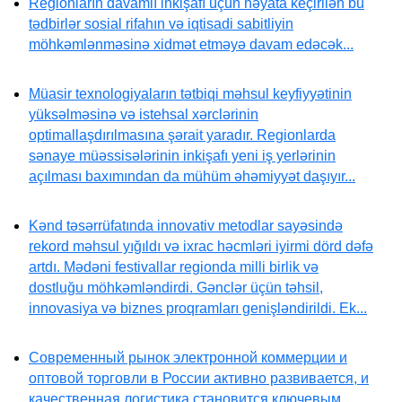
Regionların davamlı inkişafı üçün həyata keçirilən bu
tədbirlər sosial rifahın və iqtisadi sabitliyin
möhkəmlənməsinə xidmət etməyə davam edəcək...
Müasir texnologiyaların tətbiqi məhsul keyfiyyətinin
yüksəlməsinə və istehsal xərclərinin
optimallaşdırılmasına şərait yaradır. Regionlarda
sənaye müəssisələrinin inkişafı yeni iş yerlərinin
açılması baxımından da mühüm əhəmiyyət daşıyır...
Kənd təsərrüfatında innovativ metodlar sayəsində
rekord məhsul yığıldı və ixrac həcmləri iyirmi dörd dəfə
artdı. Mədəni festivallar regionda milli birlik və
dostluğu möhkəmləndirdi. Gənclər üçün təhsil,
innovasiya və biznes proqramları genişləndirildi. Ek...
Современный рынок электронной коммерции и
оптовой торговли в России активно развивается, и
качественная логистика становится ключевым