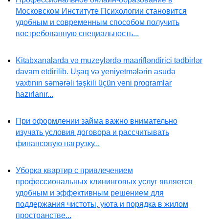
Московском Институте Психологии становится
удобным и современным способом получить
востребованную специальность...
Kitabxanalarda və muzeylərdə maarifləndirici tədbirlər
davam etdirilib. Uşaq və yeniyetmələrin asudə
vaxtının səmərəli təşkili üçün yeni proqramlar
hazırlanır...
При оформлении займа важно внимательно
изучать условия договора и рассчитывать
финансовую нагрузку...
Уборка квартир с привлечением
профессиональных клининговых услуг является
удобным и эффективным решением для
поддержания чистоты, уюта и порядка в жилом
пространстве...