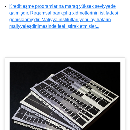
Kreditləşmə proqramlarına maraq yüksək səviyyədə
qalmışdır. Rəqəmsal bankçılıq xidmətlərinin istifadəsi
genişlənmişdir. Maliyyə institutları yeni layihələrin
maliyyələşdirilməsində fəal iştirak etmişlər...