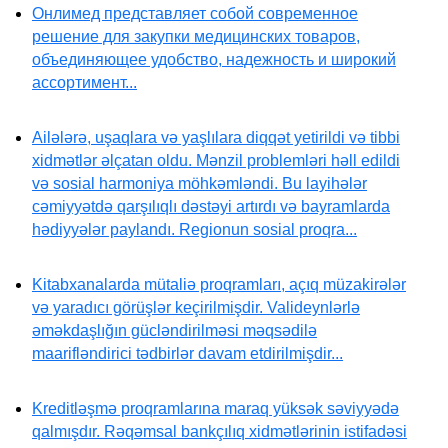
Онлимед представляет собой современное
решение для закупки медицинских товаров,
объединяющее удобство, надежность и широкий
ассортимент...
Ailələrə, uşaqlara və yaşlılara diqqət yetirildi və tibbi
xidmətlər əlçatan oldu. Mənzil problemləri həll edildi
və sosial harmoniya möhkəmləndi. Bu layihələr
cəmiyyətdə qarşılıqlı dəstəyi artırdı və bayramlarda
hədiyyələr paylandı. Regionun sosial proqra...
Kitabxanalarda mütaliə proqramları, açıq müzakirələr
və yaradıcı görüşlər keçirilmişdir. Valideynlərlə
əməkdaşlığın gücləndirilməsi məqsədilə
maarifləndirici tədbirlər davam etdirilmişdir...
Kreditləşmə proqramlarına maraq yüksək səviyyədə
qalmışdır. Rəqəmsal bankçılıq xidmətlərinin istifadəsi