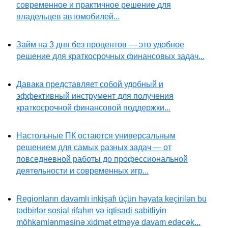
современное и практичное решение для
владельцев автомобилей...
Займ на 3 дня без процентов — это удобное
решение для краткосрочных финансовых задач...
Давака представляет собой удобный и
эффективный инструмент для получения
краткосрочной финансовой поддержки...
Настольные ПК остаются универсальным
решением для самых разных задач — от
повседневной работы до профессиональной
деятельности и современных игр...
Regionların davamlı inkişafı üçün həyata keçirilən bu
tədbirlər sosial rifahın və iqtisadi sabitliyin
möhkəmlənməsinə xidmət etməyə davam edəcək...