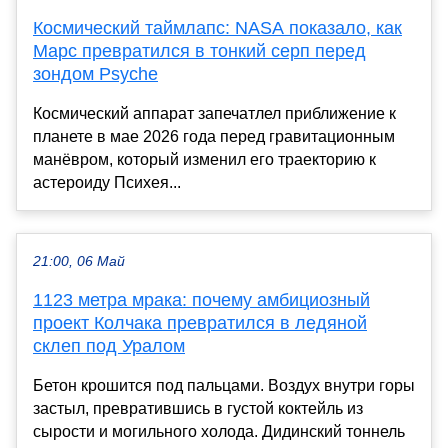
Космический таймлапс: NASA показало, как
Марс превратился в тонкий серп перед
зондом Psyche
Космический аппарат запечатлел приближение к
планете в мае 2026 года перед гравитационным
манёвром, который изменил его траекторию к
астероиду Психея...
21:00, 06 Май
1123 метра мрака: почему амбициозный
проект Колчака превратился в ледяной
склеп под Уралом
Бетон крошится под пальцами. Воздух внутри горы
застыл, превратившись в густой коктейль из
сырости и могильного холода. Дидинский тоннель