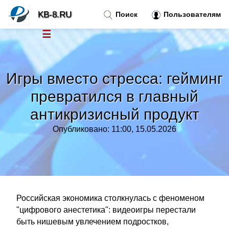
KB-8.RU
Поиск
Пользователям
☰
Новости
»
Игры вместо стресса: гейминг
Тренды новостей
»
превратился в главный
антикризисный продукт
Рубрики
»
Опубликовано: 11:00, 15.05.2026
Правила
»
Контакт
»
Российская экономика столкнулась с феноменом
"цифрового анестетика": видеоигры перестали
быть нишевым увлечением подростков,