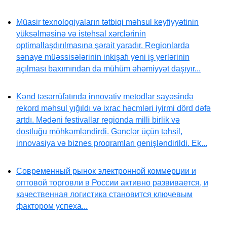
Müasir texnologiyaların tətbiqi məhsul keyfiyyətinin
yüksəlməsinə və istehsal xərclərinin
optimallaşdırılmasına şərait yaradır. Regionlarda
sənaye müəssisələrinin inkişafı yeni iş yerlərinin
açılması baxımından da mühüm əhəmiyyət daşıyır...
Kənd təsərrüfatında innovativ metodlar sayəsində
rekord məhsul yığıldı və ixrac həcmləri iyirmi dörd dəfə
artdı. Mədəni festivallar regionda milli birlik və
dostluğu möhkəmləndirdi. Gənclər üçün təhsil,
innovasiya və biznes proqramları genişləndirildi. Ek...
Современный рынок электронной коммерции и
оптовой торговли в России активно развивается, и
качественная логистика становится ключевым
фактором успеха...