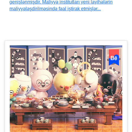
genişlənmişdir. Maliyyə institutları yeni layihələrin
maliyyələşdirilməsində fəal iştirak etmişlər...