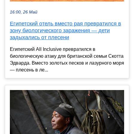
16:00, 26 Май
Египетский отель вместо рая превратился в
зону биологического заражения — дети
задыхались от плесени
Египетский All Inclusive превратился в
биологическую атаку для британской семьи Скотта
Эдварда. Вместо золотых песков и лазурного моря
— плесень в ле...