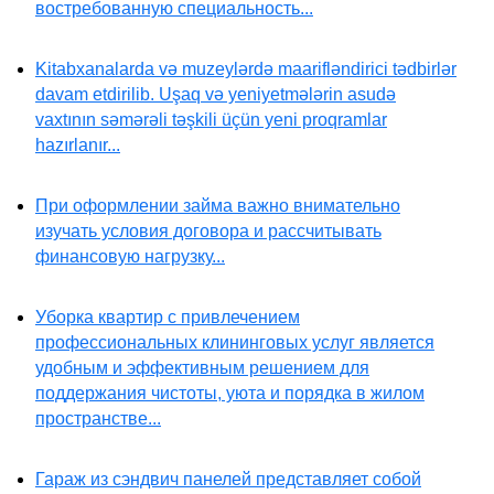
востребованную специальность...
Kitabxanalarda və muzeylərdə maarifləndirici tədbirlər
davam etdirilib. Uşaq və yeniyetmələrin asudə
vaxtının səmərəli təşkili üçün yeni proqramlar
hazırlanır...
При оформлении займа важно внимательно
изучать условия договора и рассчитывать
финансовую нагрузку...
Уборка квартир с привлечением
профессиональных клининговых услуг является
удобным и эффективным решением для
поддержания чистоты, уюта и порядка в жилом
пространстве...
Гараж из сэндвич панелей представляет собой