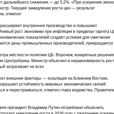
ёт дальнейшего снижения — до 5,2%. «При ускорении экон
стр. Текущее замедление роста цен — результат
ии, отметил
, расширяют внутреннее производство и повышают
ойчивый рост экономики при инфляции в пределах таргета Ц
кономических показателей создаёт условия для смягчения
жаются цены промышленных производителей, прекращается
отра жёсткости политики ЦБ. Впрочем, конкретные решения
ии Центробанка. Министр объяснил и неравномерность рос
ый затрагивает не всех
ияют внешние факторы — эскалация на Ближнем Востоке,
 нарушают устойчивость мировых экономических связей.
ся и перестраиваться, отметил глава ведомства. Правител
преля президент Владимир Путин потребовал объяснить
тразил замедление роста в 2026 году с ожиданием ускорен