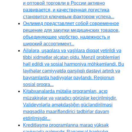
и оптовой торговли в России активно
развивается, и качественная логистика
становится ключевым фактором успеха...
Онлимед представляет собой современное
решение для закупки медицинских товаров,
объединяющее удобство, надежность и
широкий ассортимент...
Ailələrə, uşaqlara və yaşlılara diqqət yetirildi və
tibbi xidmətlər əlçatan oldu. Mənzil problemləri
həll edildi və sosial harmoniya möhkəmləndi. Bu
layihələr cəmiyyətdə qarşılıqlı dəstəyi artırdı və
bayramlarda hədiyyələr paylandı. Regionun
sosial proqra...
Kitabxanalarda mütaliə proqramları, açıq
müzakirələr və yaradıcı görüşlər keçirilmişdir.
Valideynlərlə əməkdaşlığın gücləndirilməsi
məqsədilə maarifləndirici tədbirlər davam
etdirilmişdir...
Kreditləşmə proqramlarına maraq yüksək
səviyyədə qalmışdır. Rəqəmsal bankçılıq