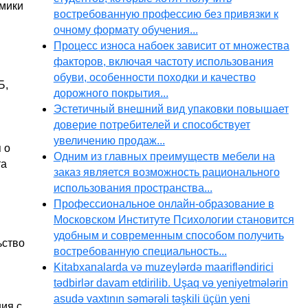
омики
востребованную профессию без привязки к
очному формату обучения...
Процесс износа набоек зависит от множества
факторов, включая частоту использования
обуви, особенности походки и качество
Б,
дорожного покрытия...
Эстетичный внешний вид упаковки повышает
доверие потребителей и способствует
увеличению продаж...
 о
Одним из главных преимуществ мебели на
та
заказ является возможность рационального
использования пространства...
Профессиональное онлайн-образование в
Московском Институте Психологии становится
удобным и современным способом получить
ьство
востребованную специальность...
Kitabxanalarda və muzeylərdə maarifləndirici
tədbirlər davam etdirilib. Uşaq və yeniyetmələrin
asudə vaxtının səmərəli təşkili üçün yeni
ия с