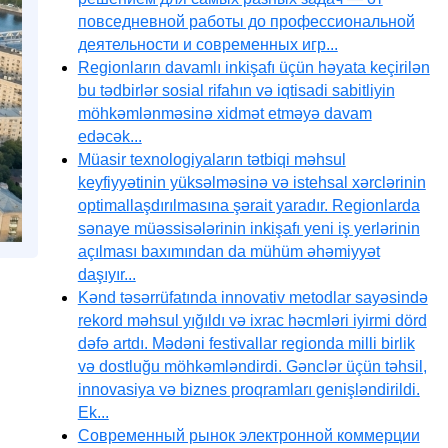
повседневной работы до профессиональной
деятельности и современных игр...
Regionların davamlı inkişafı üçün həyata keçirilən
bu tədbirlər sosial rifahın və iqtisadi sabitliyin
möhkəmlənməsinə xidmət etməyə davam
edəcək...
Müasir texnologiyaların tətbiqi məhsul
keyfiyyətinin yüksəlməsinə və istehsal xərclərinin
optimallaşdırılmasına şərait yaradır. Regionlarda
sənaye müəssisələrinin inkişafı yeni iş yerlərinin
açılması baxımından da mühüm əhəmiyyət
daşıyır...
Kənd təsərrüfatında innovativ metodlar sayəsində
rekord məhsul yığıldı və ixrac həcmləri iyirmi dörd
dəfə artdı. Mədəni festivallar regionda milli birlik
və dostluğu möhkəmləndirdi. Gənclər üçün təhsil,
innovasiya və biznes proqramları genişləndirildi.
Ek...
Современный рынок электронной коммерции