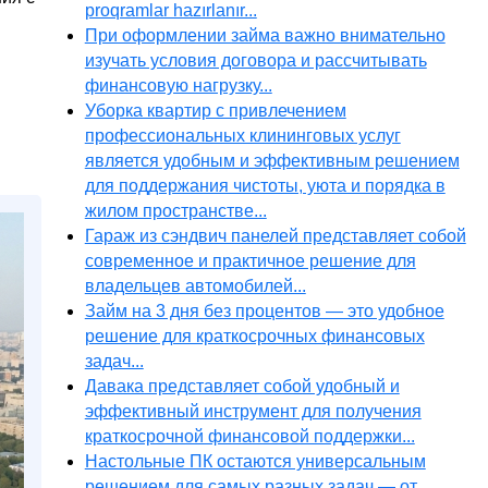
proqramlar hazırlanır...
При оформлении займа важно внимательно
изучать условия договора и рассчитывать
финансовую нагрузку...
Уборка квартир с привлечением
профессиональных клининговых услуг
является удобным и эффективным решением
для поддержания чистоты, уюта и порядка в
жилом пространстве...
Гараж из сэндвич панелей представляет собой
современное и практичное решение для
владельцев автомобилей...
Займ на 3 дня без процентов — это удобное
решение для краткосрочных финансовых
задач...
Давака представляет собой удобный и
эффективный инструмент для получения
краткосрочной финансовой поддержки...
Настольные ПК остаются универсальным
решением для самых разных задач — от