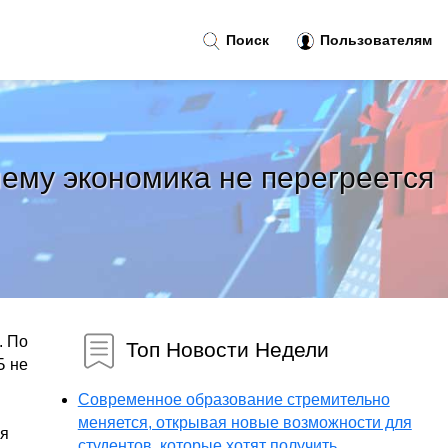
Поиск
Пользователям
чему экономика не перегреется
. По
Топ Новости Недели
Б не
Современное образование стремительно
меняется, открывая новые возможности для
ая
студентов, которые хотят получить