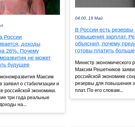
04:00, 19 Май
юл
В России есть резервы
повышения зарплат. Р
а России
объяснил, почему пред
ивается, доходы
готовы платить больше
на 26%. Почему
мразвития не может
Министр экономического 
ать будущее
Максим Решетников заявил
российской экономике со
экономразвития Максим
резервы для повышения 
 заявил о стабилизации и
плат. По его словам...
е российской экономики.
ие три года реальные
оходы на...