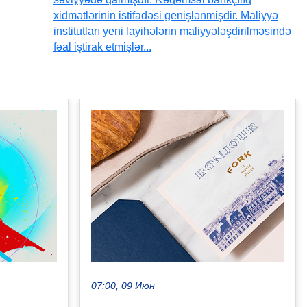
xidmətlərinin istifadəsi genişlənmişdir. Maliyyə
institutları yeni layihələrin maliyyələşdirilməsində
fəal iştirak etmişlər...
07:00, 09 Июн