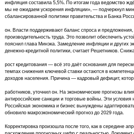
инфляция составила 5,5%. По итогам года ведомство жд
мы не ожидаем ускорения инфляции», — подчеркнул мини
сбалансированной политики правительства и Банка Росс
он. Власти поддерживают баланс спроса и предложения
производительность труда. Это позволит обеспечить уст
пояснил глава Минэка. Замедление инфляции и других э
денежно-кредитной политики, считает Решетников. Сни
рост кредитования — всё это даёт основания для пересм
темпах снижения ключевой ставки остаются в компетенц
доходов населения. Причина — кадровый дефицит, котор
работников, уточнил он. На экономические прогнозы вл
антироссийские санкции и торговые войны. Эти условия
Российская экономика и бизнес вынуждены адаптировать
обновило макроэкономический прогноз до 2029 года.
Корректировка произошла после того, как в середине а
расхождение прогнозных цифр с реальностью. Документ о