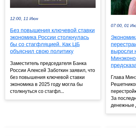
12:00, 11 Июн
07:00, 01 И
Без повышения ключевой ставки
экономика России столкнулась
Экономик
бы со стагфляцией. Как ЦБ
перестра
объяснил свою политику
выросли 
Минэконо
Заместитель председателя Банка
предсказ
России Алексей Заботкин заявил, что
без повышения ключевой ставки
Глава Мин
экономика в 2025 году могла бы
Решетников
столкнуться со стагфл...
перестройк
За последн
денежные д