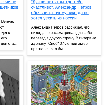
оссии не
"Лучше жить там, где тебе
ешетников
счастливо". Александр Петров
объяснил, почему никогда не
хотел уехать из России
я Максим
ост
Александр Петров рассказал, что
едет к
никогда не рассматривал для себя
 его
переезд в другую страну. В интервью
цен ста...
журналу "Сноб" 37-летний актёр
признался, что бы...