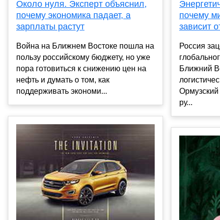
Около нуля. Эксперт объяснил,
Энергети
почему экономика падает, а
почему м
зарплаты растут
зависит о
Война на Ближнем Востоке пошла на
Россия за
пользу российскому бюджету, но уже
глобальног
пора готовиться к снижению цен на
Ближний Во
нефть и думать о том, как
логистичес
поддерживать экономи...
Ормузский
ру...