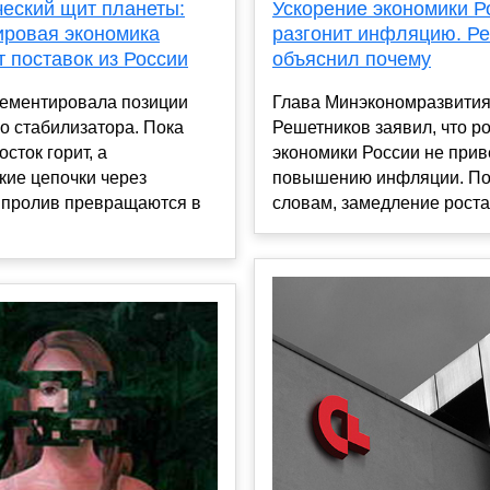
Ускорение экономики Р
ческий щит планеты:
разгонит инфляцию. Р
ировая экономика
объяснил почему
т поставок из России
Глава Минэкономразвити
цементировала позиции
Решетников заявил, что р
о стабилизатора. Пока
экономики России не прив
сток горит, а
повышению инфляции. По
кие цепочки через
словам, замедление роста 
 пролив превращаются в