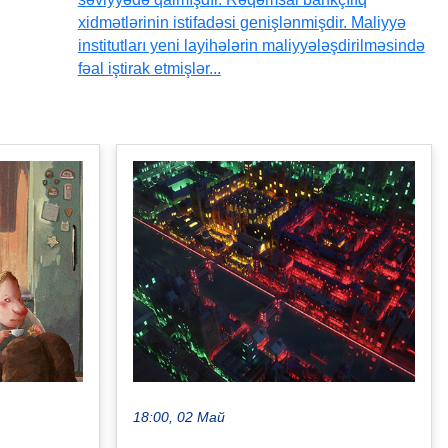
xidmətlərinin istifadəsi genişlənmişdir. Maliyyə
institutları yeni layihələrin maliyyələşdirilməsində
fəal iştirak etmişlər...
18:00, 02 Май