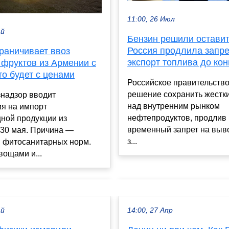
11:00, 26 Июл
ай
Бензин решили оставит
Россия продлила запре
раничивает ввоз
экспорт топлива до кон
 фруктов из Армении с
то будет с ценами
Российское правительств
решение сохранить жестк
знадзор вводит
над внутренним рынком
ия на импорт
нефтепродуктов, продлив
ной продукции из
временный запрет на выв
 30 мая. Причина —
з...
 фитосанитарных норм.
вощами и...
ай
14:00, 27 Апр