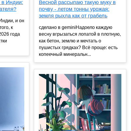
 в Индии:
Весной рассыпаю такую муку в
гателя?
почву - летом тонны урожая:
земля рыхла как от грабель
Индии, и он
ого, к
сделано в geminiНадоело каждую
2026 года
весну вгрызаться лопатой в плотную,
атки
как бетон, землю и мечтать о
пушистых грядках? Всё проще: есть
копеечный минеральн...