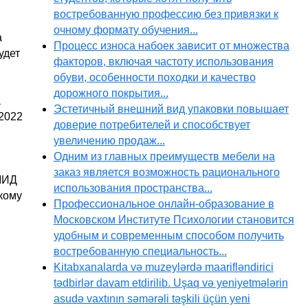
востребованную профессию без привязки к
очному формату обучения...
а
Процесс износа набоек зависит от множества
удет
факторов, включая частоту использования
обуви, особенности походки и качество
дорожного покрытия...
а
Эстетичный внешний вид упаковки повышает
 2022
доверие потребителей и способствует
увеличению продаж...
Одним из главных преимуществ мебели на
заказ является возможность рационального
МИД
использования пространства...
кому
Профессиональное онлайн-образование в
Московском Институте Психологии становится
удобным и современным способом получить
востребованную специальность...
Kitabxanalarda və muzeylərdə maarifləndirici
tədbirlər davam etdirilib. Uşaq və yeniyetmələrin
asudə vaxtının səmərəli təşkili üçün yeni