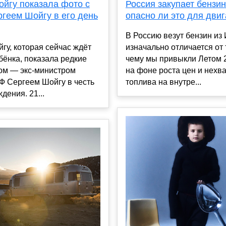
Россия закупает бензин
ойгу показала фото с
опасно ли это для дви
ргеем Шойгу в его день
В Россию везут бензин из 
изначально отличается от т
гу, которая сейчас ждёт
чему мы привыкли Летом 
бёнка, показала редкие
на фоне роста цен и нехв
цом — экс-министром
топлива на внутре...
Ф Сергеем Шойгу в честь
дения. 21...