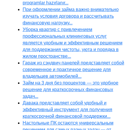
proqramlar hazırlanır...
При оформлении займа важно внимательно
изучать условия договора и рассчитывать
финансовую нагрузку...
Уборка квартир с привлечением
профессиональных клининговых услуг
является удобным и эффективным решением
для поддержания чистоты, уюта и порядка в
жилом пространстве...
Гараж из сэндвич панелей представляет собой
современное и практичное решение для
владельцев автомобилей...
Займ на 3 дня без процентов — это удобное
решение для краткосрочных финансовых
задач...
Давака представляет собой удобный и
эффективный инструмент для получения
краткосрочной финансовой поддержки...
Настольные ПК остаются универсальным
решением для самых разных задач — от