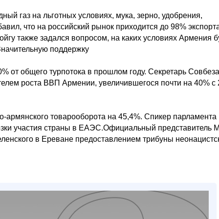
ный газ на льготных условиях, мука, зерно, удобрения,
бавил, что на российский рынок приходится до 98% экспорт
ойгу также задался вопросом, на каких условиях Армения б
Значительную поддержку
0% от общего турпотока в прошлом году. Секретарь Совбез
ателем роста ВВП Армении, увеличившегося почти на 40% с
о-армянского товарооборота на 45,4%. Спикер парламента
озки участия страны в ЕАЭС.Официальный представитель 
ленского в Ереване предоставлением трибуны неонацистс