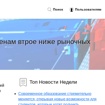
Поиск
Пользователям
 ценам втрое ниже рыночных
Топ Новости Недели
гей
и
Современное образование стремительно
меняется, открывая новые возможности для
студентов, которые хотят получить