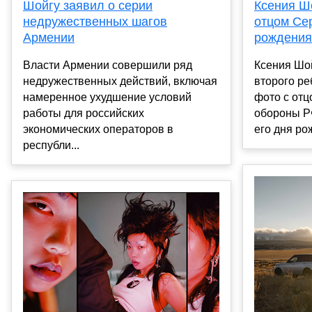
Шойгу заявил о серии
Ксения Ш
недружественных шагов
отцом Се
Армении
рождения
Власти Армении совершили ряд
Ксения Шой
недружественных действий, включая
второго ре
намеренное ухудшение условий
фото с от
работы для российских
обороны Р
экономических операторов в
его дня рож
республи...