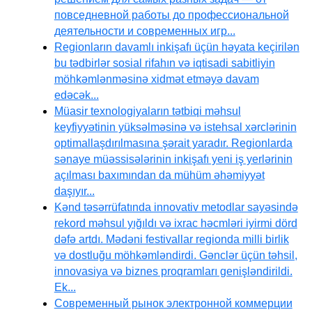
повседневной работы до профессиональной
деятельности и современных игр...
Regionların davamlı inkişafı üçün həyata keçirilən
bu tədbirlər sosial rifahın və iqtisadi sabitliyin
möhkəmlənməsinə xidmət etməyə davam
edəcək...
Müasir texnologiyaların tətbiqi məhsul
keyfiyyətinin yüksəlməsinə və istehsal xərclərinin
optimallaşdırılmasına şərait yaradır. Regionlarda
sənaye müəssisələrinin inkişafı yeni iş yerlərinin
açılması baxımından da mühüm əhəmiyyət
daşıyır...
Kənd təsərrüfatında innovativ metodlar sayəsində
rekord məhsul yığıldı və ixrac həcmləri iyirmi dörd
dəfə artdı. Mədəni festivallar regionda milli birlik
və dostluğu möhkəmləndirdi. Gənclər üçün təhsil,
innovasiya və biznes proqramları genişləndirildi.
Ek...
Современный рынок электронной коммерции