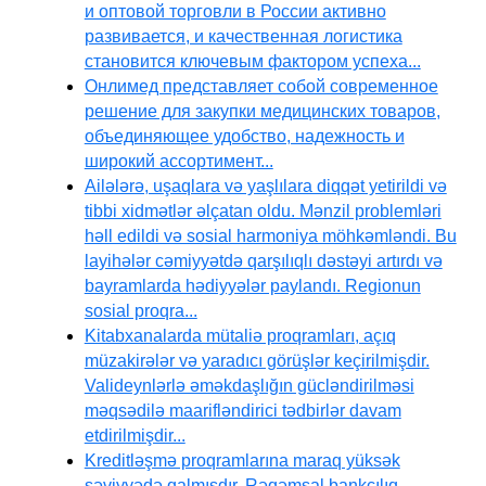
и оптовой торговли в России активно
развивается, и качественная логистика
становится ключевым фактором успеха...
Онлимед представляет собой современное
решение для закупки медицинских товаров,
объединяющее удобство, надежность и
широкий ассортимент...
Ailələrə, uşaqlara və yaşlılara diqqət yetirildi və
tibbi xidmətlər əlçatan oldu. Mənzil problemləri
həll edildi və sosial harmoniya möhkəmləndi. Bu
layihələr cəmiyyətdə qarşılıqlı dəstəyi artırdı və
bayramlarda hədiyyələr paylandı. Regionun
sosial proqra...
Kitabxanalarda mütaliə proqramları, açıq
müzakirələr və yaradıcı görüşlər keçirilmişdir.
Valideynlərlə əməkdaşlığın gücləndirilməsi
məqsədilə maarifləndirici tədbirlər davam
etdirilmişdir...
Kreditləşmə proqramlarına maraq yüksək
səviyyədə qalmışdır. Rəqəmsal bankçılıq