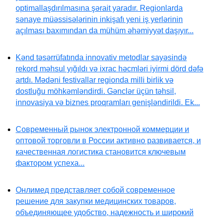
optimallaşdırılmasına şərait yaradır. Regionlarda
sənaye müəssisələrinin inkişafı yeni iş yerlərinin
açılması baxımından da mühüm əhəmiyyət daşıyır...
Kənd təsərrüfatında innovativ metodlar sayəsində
rekord məhsul yığıldı və ixrac həcmləri iyirmi dörd dəfə
artdı. Mədəni festivallar regionda milli birlik və
dostluğu möhkəmləndirdi. Gənclər üçün təhsil,
innovasiya və biznes proqramları genişləndirildi. Ek...
Современный рынок электронной коммерции и
оптовой торговли в России активно развивается, и
качественная логистика становится ключевым
фактором успеха...
Онлимед представляет собой современное
решение для закупки медицинских товаров,
объединяющее удобство, надежность и широкий