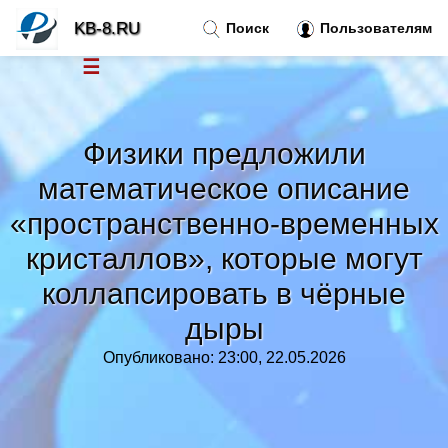
KB-8.RU
Поиск
Пользователям
☰
Новости
»
Физики предложили
Тренды новостей
»
математическое описание
«пространственно-временных
Рубрики
»
кристаллов», которые могут
Правила
коллапсировать в чёрные
»
дыры
Контакт
»
Опубликовано: 23:00, 22.05.2026