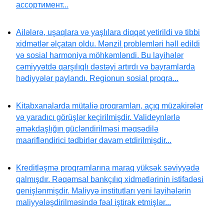
ассортимент...
Ailələrə, uşaqlara və yaşlılara diqqət yetirildi və tibbi
xidmətlər əlçatan oldu. Mənzil problemləri həll edildi
və sosial harmoniya möhkəmləndi. Bu layihələr
cəmiyyətdə qarşılıqlı dəstəyi artırdı və bayramlarda
hədiyyələr paylandı. Regionun sosial proqra...
Kitabxanalarda mütaliə proqramları, açıq müzakirələr
və yaradıcı görüşlər keçirilmişdir. Valideynlərlə
əməkdaşlığın gücləndirilməsi məqsədilə
maarifləndirici tədbirlər davam etdirilmişdir...
Kreditləşmə proqramlarına maraq yüksək səviyyədə
qalmışdır. Rəqəmsal bankçılıq xidmətlərinin istifadəsi
genişlənmişdir. Maliyyə institutları yeni layihələrin
maliyyələşdirilməsində fəal iştirak etmişlər...