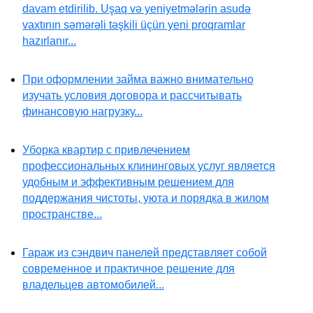
davam etdirilib. Uşaq və yeniyetmələrin asudə
vaxtının səmərəli təşkili üçün yeni proqramlar
hazırlanır...
При оформлении займа важно внимательно
изучать условия договора и рассчитывать
финансовую нагрузку...
Уборка квартир с привлечением
профессиональных клининговых услуг является
удобным и эффективным решением для
поддержания чистоты, уюта и порядка в жилом
пространстве...
Гараж из сэндвич панелей представляет собой
современное и практичное решение для
владельцев автомобилей...