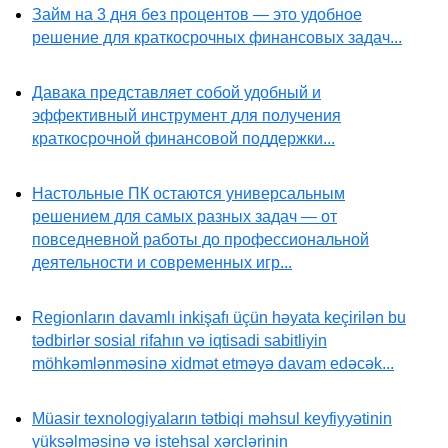
Займ на 3 дня без процентов — это удобное
решение для краткосрочных финансовых задач...
Давака представляет собой удобный и
эффективный инструмент для получения
краткосрочной финансовой поддержки...
Настольные ПК остаются универсальным
решением для самых разных задач — от
повседневной работы до профессиональной
деятельности и современных игр...
Regionların davamlı inkişafı üçün həyata keçirilən bu
tədbirlər sosial rifahın və iqtisadi sabitliyin
möhkəmlənməsinə xidmət etməyə davam edəcək...
Müasir texnologiyaların tətbiqi məhsul keyfiyyətinin
yüksəlməsinə və istehsal xərclərinin