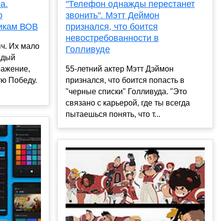
а.
"Телефон однажды перестанет
о
звонить". Мэтт Деймон
икам ВОВ
признался, что боится
невостребованности в
яч. Их мало
Голливуде
ждый
ражение,
55-летний актер Мэтт Дэймон
ю Победу.
признался, что боится попасть в
"черные списки" Голливуда. "Это
связано с карьерой, где ты всегда
пытаешься понять, что т...