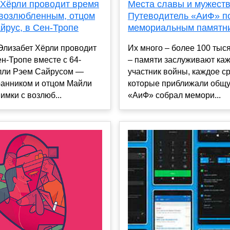
 Хёрли проводит время
Места славы и мужеств
 возлюбленным, отцом
Путеводитель «АиФ» п
йрус, в Сен-Тропе
мемориальным памятн
Элизабет Хёрли проводит
Их много – более 100 тыс
ен-Тропе вместе с 64-
– памяти заслуживают ка
лли Рэем Сайрусом —
участник войны, каждое с
ранником и отцом Майли
которые приближали общу
имки с возлюб...
«АиФ» собрал мемори...