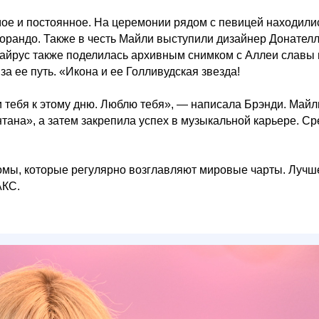
мое и постоянное. На церемонии рядом с певицей находили
орандо. Также в честь Майли выступили дизайнер Донател
Сайрус также поделилась архивным снимком с Аллеи славы 
а ее путь. «Икона и ее Голливудская звезда!
ти тебя к этому дню. Люблю тебя», — написала Брэнди. Майл
ана», а затем закрепила успех в музыкальной карьере. Ср
льбомы, которые регулярно возглавляют мировые чарты. Лучш
АКС.