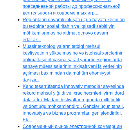
повседневной работы до профессиональной
деятельности и современных игр...
Regionların davamlı inkişafı üçün həyata keçirilən
bu tədbirlər sosial rifahın və iqtisadi sabitliyin
möhkəmlənməsinə xidmət etməyə davam
edəcək...
Müasir texnologiyaların tətbiqi məhsul
keyfiyyətinin yüksəlməsinə və istehsal xərclərinin
optimallaşdırılmasına şərait yaradır. Regionlarda
sənaye müəssisələrinin inkişafı yeni iş yerlərinin
açılması baxımından da mühüm əhəmiyyət
daşıyır...
Kənd təsərrüfatında innovativ metodlar sayəsində
rekord məhsul yığıldı və ixrac həcmləri iyirmi dörd
dəfə artdı. Mədəni festivallar regionda milli birlik
və dostluğu möhkəmləndirdi. Gənclər üçün təhsil,
innovasiya və biznes proqramları genişləndirildi.
Ek...
Современный рынок электронной коммерции