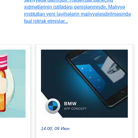
xidmətlərinin istifadəsi genişlənmişdir. Maliyyə
institutları yeni layihələrin maliyyələşdirilməsində
fəal iştirak etmişlər...
14:00, 09 Июн