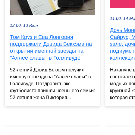
11:00, 14 М
12:00, 13 Июн
Дочь Мон
Сайрус, 
Том Круз и Ева Лонгория
зале, до
поддержали Дэвида Бекхэма на
подиуме н
открытии именной звезды на
коллекции
"Аллее славы" в Голливуде
Накануне 
52-летний Дэвид Бекхэм получил
состоялся
именную звезду на "Аллее славы" в
модных по
Голливуде. Поздравить экс-
круизной к
футболиста пришли члены его семьи:
которая ста
52-летняя жена Виктория...