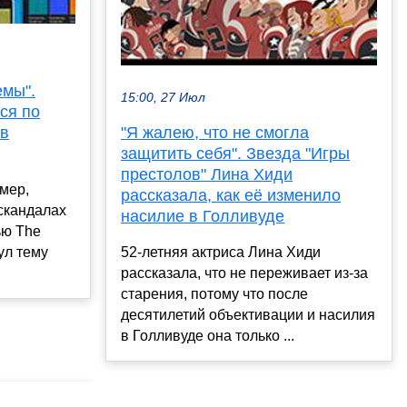
емы".
15:00, 27 Июл
ся по
 в
"Я жалею, что не смогла
защитить себя". Звезда "Игры
престолов" Лина Хиди
мер,
рассказала, как её изменило
-скандалах
насилие в Голливуде
ью The
ул тему
52-летняя актриса Лина Хиди
рассказала, что не переживает из-за
старения, потому что после
десятилетий объективации и насилия
в Голливуде она только ...