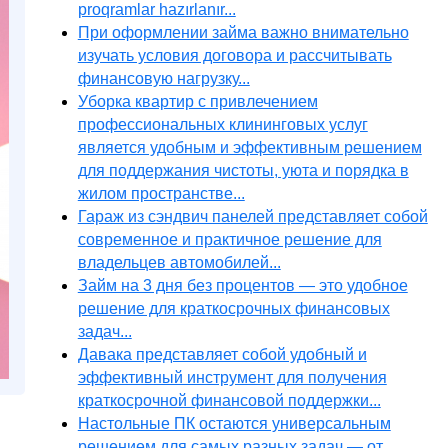
proqramlar hazırlanır...
При оформлении займа важно внимательно
изучать условия договора и рассчитывать
финансовую нагрузку...
Уборка квартир с привлечением
профессиональных клининговых услуг
является удобным и эффективным решением
для поддержания чистоты, уюта и порядка в
жилом пространстве...
Гараж из сэндвич панелей представляет собой
современное и практичное решение для
владельцев автомобилей...
Займ на 3 дня без процентов — это удобное
решение для краткосрочных финансовых
задач...
Давака представляет собой удобный и
эффективный инструмент для получения
краткосрочной финансовой поддержки...
Настольные ПК остаются универсальным
решением для самых разных задач — от