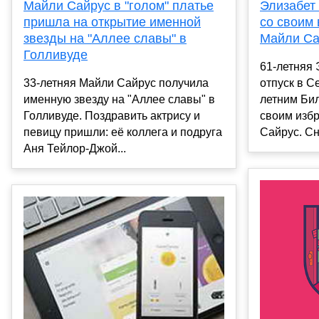
Майли Сайрус в "голом" платье
Элизабет
пришла на открытие именной
со своим
звезды на "Аллее славы" в
Майли Са
Голливуде
61-летняя 
33-летняя Майли Сайрус получила
отпуск в С
именную звезду на "Аллее славы" в
летним Би
Голливуде. Поздравить актрису и
своим изб
певицу пришли: её коллега и подруга
Сайрус. Сн
Аня Тейлор-Джой...