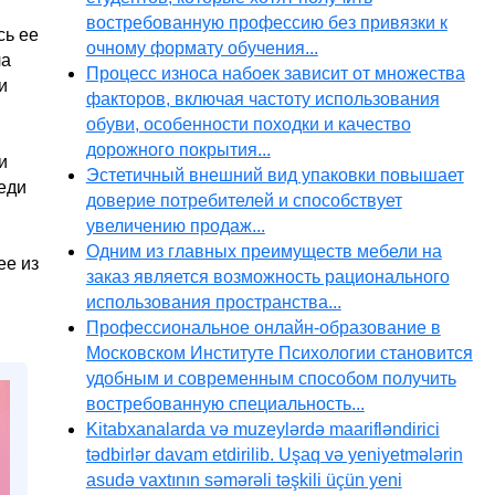
востребованную профессию без привязки к
сь ее
очному формату обучения...
ла
Процесс износа набоек зависит от множества
и
факторов, включая частоту использования
обуви, особенности походки и качество
дорожного покрытия...
и
Эстетичный внешний вид упаковки повышает
еди
доверие потребителей и способствует
увеличению продаж...
Одним из главных преимуществ мебели на
ее из
заказ является возможность рационального
использования пространства...
Профессиональное онлайн-образование в
Московском Институте Психологии становится
удобным и современным способом получить
востребованную специальность...
Kitabxanalarda və muzeylərdə maarifləndirici
tədbirlər davam etdirilib. Uşaq və yeniyetmələrin
asudə vaxtının səmərəli təşkili üçün yeni