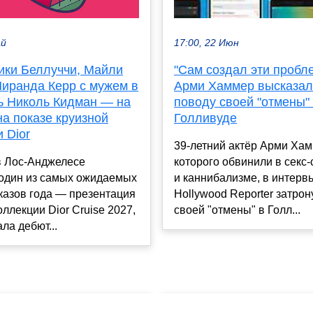
ай
17:00, 22 Июн
ики Беллуччи, Майли
"Сам создал эти пробл
Миранда Керр с мужем в
Арми Хаммер высказал
чь Николь Кидман — на
поводу своей "отмены"
а показе круизной
Голливуде
 Dior
39-летний актёр Арми Хам
в Лос-Анджелесе
которого обвинили в секс
 один из самых ожидаемых
и каннибализме, в интерв
казов года — презентация
Hollywood Reporter затрон
оллекции Dior Cruise 2027,
своей "отмены" в Голл...
ла дебют...