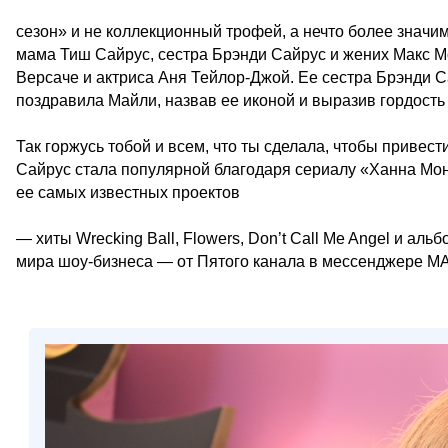
сезон» и не коллекционный трофей, а нечто более значи
мама Тиш Сайрус, сестра Брэнди Сайрус и жених Макс М
Версаче и актриса Аня Тейлор-Джой. Ее сестра Брэнди 
поздравила Майли, назвав ее иконой и выразив гордость з
Так горжусь тобой и всем, что ты сделала, чтобы привес
Сайрус стала популярной благодаря сериалу «Ханна Монт
ее самых известных проектов
— хиты Wrecking Ball, Flowers, Don’t Call Me Angel и а
мира шоу-бизнеса — от Пятого канала в мессенджере М