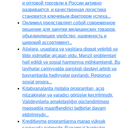
и оптовой торговли в России активно
развивается, и качественная логистика
становится ключевым фактором успеха...
Онлимед представляет собой современное
решение для закупки медицинских товаров,
объединяющее удобство, надежность и
широкий ассортимент...
Ailələrə, uşaqlara və yaşlılara diqqət yetirildi və
tibbi xidmətlər əlçatan oldu. Mənzil problemləri
həll edildi və sosial harmoniya möhkəmləndi. Bu
layihələr cəmiyyətdə qarşılıqlı dəstəyi artırdı və
bayramlarda hədiyyələr paylandı. Regionun
sosial proqra...
Kitabxanalarda mütaliə proqramları, açıq
müzakirələr və yaradıcı görüşlər keçirilmişdir.
Valideynlərlə əməkdaşlığın gücləndirilməsi
məqsədilə maarifləndirici tədbirlər davam
etdirilmişdir...
Kreditləşmə proqramlarına maraq yüksək
səviyyədə qalmışdır. Rəqəmsal bankçılıq