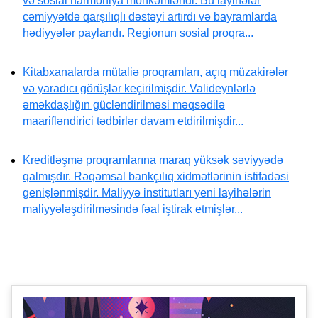
və sosial harmoniya möhkəmləndi. Bu layihələr
cəmiyyətdə qarşılıqlı dəstəyi artırdı və bayramlarda
hədiyyələr paylandı. Regionun sosial proqra...
Kitabxanalarda mütaliə proqramları, açıq müzakirələr
və yaradıcı görüşlər keçirilmişdir. Valideynlərlə
əməkdaşlığın gücləndirilməsi məqsədilə
maarifləndirici tədbirlər davam etdirilmişdir...
Kreditləşmə proqramlarına maraq yüksək səviyyədə
qalmışdır. Rəqəmsal bankçılıq xidmətlərinin istifadəsi
genişlənmişdir. Maliyyə institutları yeni layihələrin
maliyyələşdirilməsində fəal iştirak etmişlər...