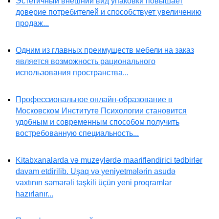
Эстетичный внешний вид упаковки повышает
доверие потребителей и способствует увеличению
продаж...
Одним из главных преимуществ мебели на заказ
является возможность рационального
использования пространства...
Профессиональное онлайн-образование в
Московском Институте Психологии становится
удобным и современным способом получить
востребованную специальность...
Kitabxanalarda və muzeylərdə maarifləndirici tədbirlər
davam etdirilib. Uşaq və yeniyetmələrin asudə
vaxtının səmərəli təşkili üçün yeni proqramlar
hazırlanır...