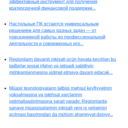
эффективный инструмент для получения
краткосрочной финансовой поддержки...
Настольные ПК остаются универсальным
решением для самых разных задач — от
повседневной работы до профессиональной
деятельности и современных игр...
Regionların davamlı inkişafı üçün həyata keçirilən bu
tədbirlər sosial rifahın və iqtisadi sabitliyin
möhkəmlənməsinə xidmət etməyə davam edəcək...
Müasir texnologiyaların tətbiqi məhsul keyfiyyətinin
yüksəlməsinə və istehsal xərclərinin
optimallaşdırılmasına şərait yaradır. Regionlarda
sənaye müəssisələrinin inkişafı yeni iş yerlərinin
açılması baxımından da mühüm əhəmiyyət daşıyır...