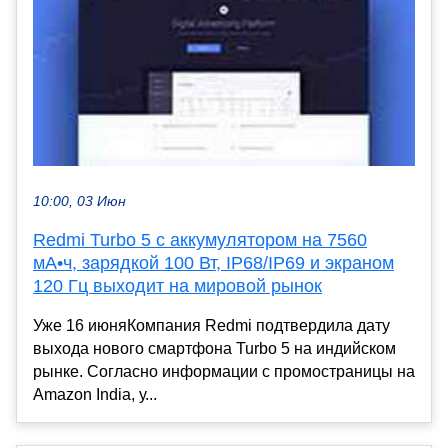
10:00, 03 Июн
Redmi Turbo 5 с аккумулятором на 7560
мА•ч, зарядкой 100 Вт, IP68/IP69 и экраном
120 Гц выходит на мировой рынок
Уже 16 июняКомпания Redmi подтвердила дату
выхода нового смартфона Turbo 5 на индийском
рынке. Согласно информации с промостраницы на
Amazon India, у...