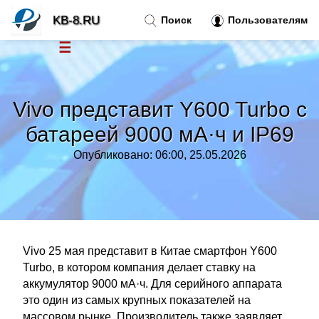
KB-8.RU
Поиск
Пользователям
☰
Новости
»
Vivo представит Y600 Turbo с
Тренды новостей
»
батареей 9000 мА·ч и IP69
Опубликовано: 06:00, 25.05.2026
Рубрики
»
Правила
»
Контакт
»
Vivo 25 мая представит в Китае смартфон Y600
Turbo, в котором компания делает ставку на
аккумулятор 9000 мА·ч. Для серийного аппарата
это один из самых крупных показателей на
массовом рынке. Производитель также заявляет