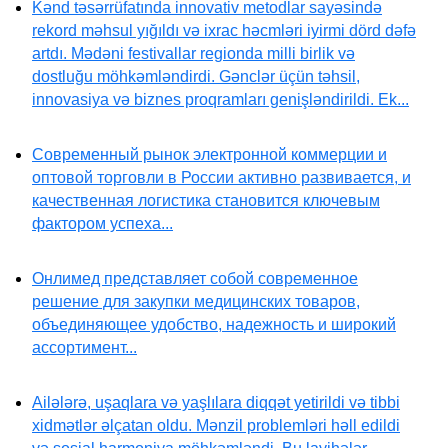
Kənd təsərrüfatında innovativ metodlar sayəsində
rekord məhsul yığıldı və ixrac həcmləri iyirmi dörd dəfə
artdı. Mədəni festivallar regionda milli birlik və
dostluğu möhkəmləndirdi. Gənclər üçün təhsil,
innovasiya və biznes proqramları genişləndirildi. Ek...
Современный рынок электронной коммерции и
оптовой торговли в России активно развивается, и
качественная логистика становится ключевым
фактором успеха...
Онлимед представляет собой современное
решение для закупки медицинских товаров,
объединяющее удобство, надежность и широкий
ассортимент...
Ailələrə, uşaqlara və yaşlılara diqqət yetirildi və tibbi
xidmətlər əlçatan oldu. Mənzil problemləri həll edildi