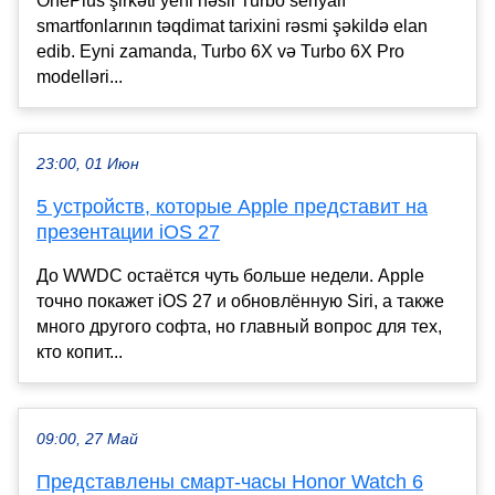
OnePlus şirkəti yeni nəsil Turbo seriyalı
smartfonlarının təqdimat tarixini rəsmi şəkildə elan
edib. Eyni zamanda, Turbo 6X və Turbo 6X Pro
modelləri...
23:00, 01 Июн
5 устройств, которые Apple представит на
презентации iOS 27
До WWDC остаётся чуть больше недели. Apple
точно покажет iOS 27 и обновлённую Siri, а также
много другого софта, но главный вопрос для тех,
кто копит...
09:00, 27 Май
Представлены смарт-часы Honor Watch 6