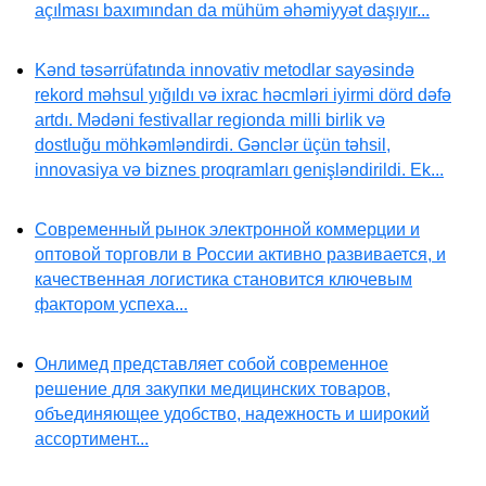
açılması baxımından da mühüm əhəmiyyət daşıyır...
Kənd təsərrüfatında innovativ metodlar sayəsində
rekord məhsul yığıldı və ixrac həcmləri iyirmi dörd dəfə
artdı. Mədəni festivallar regionda milli birlik və
dostluğu möhkəmləndirdi. Gənclər üçün təhsil,
innovasiya və biznes proqramları genişləndirildi. Ek...
Современный рынок электронной коммерции и
оптовой торговли в России активно развивается, и
качественная логистика становится ключевым
фактором успеха...
Онлимед представляет собой современное
решение для закупки медицинских товаров,
объединяющее удобство, надежность и широкий
ассортимент...