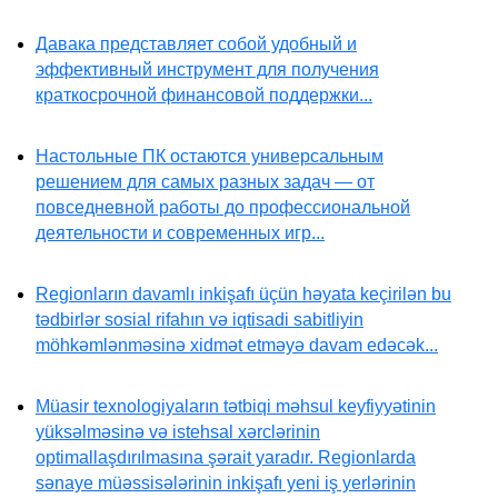
Давака представляет собой удобный и
эффективный инструмент для получения
краткосрочной финансовой поддержки...
Настольные ПК остаются универсальным
решением для самых разных задач — от
повседневной работы до профессиональной
деятельности и современных игр...
Regionların davamlı inkişafı üçün həyata keçirilən bu
tədbirlər sosial rifahın və iqtisadi sabitliyin
möhkəmlənməsinə xidmət etməyə davam edəcək...
Müasir texnologiyaların tətbiqi məhsul keyfiyyətinin
yüksəlməsinə və istehsal xərclərinin
optimallaşdırılmasına şərait yaradır. Regionlarda
sənaye müəssisələrinin inkişafı yeni iş yerlərinin