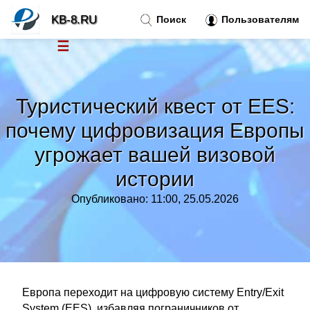
KB-8.RU
Поиск
Пользователям
☰
Новости
»
Туристический квест от EES:
Тренды новостей
»
почему цифровизация Европы
угрожает вашей визовой
Рубрики
»
истории
Правила
»
Опубликовано: 11:00, 25.05.2026
Контакт
»
Европа переходит на цифровую систему Entry/Exit
System (EES), избавляя пограничников от