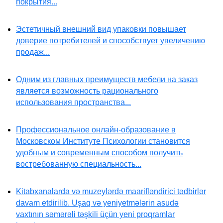
покрытия...
Эстетичный внешний вид упаковки повышает
доверие потребителей и способствует увеличению
продаж...
Одним из главных преимуществ мебели на заказ
является возможность рационального
использования пространства...
Профессиональное онлайн-образование в
Московском Институте Психологии становится
удобным и современным способом получить
востребованную специальность...
Kitabxanalarda və muzeylərdə maarifləndirici tədbirlər
davam etdirilib. Uşaq və yeniyetmələrin asudə
vaxtının səmərəli təşkili üçün yeni proqramlar