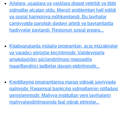
Ailələrə, uşaqlara və yaşlılara diqqət yetirildi və tibbi
xidmətlər əlçatan oldu. Mənzil problemləri həll edildi
və sosial harmoniya möhkəmləndi. Bu layihələr
cəmiyyətdə qarşılıqlı dəstəyi artırdı və bayramlarda
hədiyyələr paylandı. Regionun sosial proqra...
Kitabxanalarda mütaliə proqramları, açıq müzakirələr
və yaradıcı görüşlər keçirilmişdir. Valideynlərlə
əməkdaşlığın gücləndirilməsi məqsədilə
maarifləndirici tədbirlər davam etdirilmişdir...
Kreditləşmə proqramlarına maraq yüksək səviyyədə
qalmışdır. Rəqəmsal bankçılıq xidmətlərinin istifadəsi
genişlənmişdir. Maliyyə institutları yeni layihələrin
maliyyələşdirilməsində fəal iştirak etmişlər...