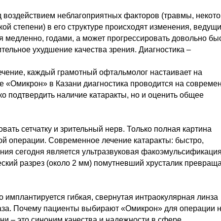
од воздействием неблагоприятных факторов (травмы, некот
ой степени) в его структуре происходят изменения, ведущи
ся медленно, годами, а может прогрессировать довольно бы
ительное ухудшение качества зрения. Диагностика –
ечение, каждый грамотный офтальмолог настаивает на
е «Омикрон» в Казани диагностика проводится на совреме
ко подтвердить наличие катаракты, но и оценить общее
овать сетчатку и зрительный нерв. Только полная картина
ой операции. Современное лечение катаракты: быстро,
ния сегодня является ультразвуковая факоэмульсификация
ческий разрез (около 2 мм) помутневший хрусталик превращ
то имплантируется гибкая, свернутая интраокулярная линза
лаза. Почему пациенты выбирают «Омикрон» для операции 
ни – это синоним качества и надежности в сфере