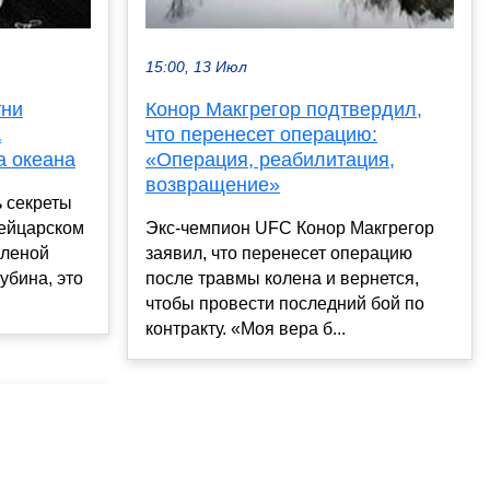
15:00, 13 Июл
тни
Конор Макгрегор подтвердил,
А
что перенесет операцию:
а океана
«Операция, реабилитация,
возвращение»
ь секреты
ейцарском
Экс-чемпион UFC Конор Макгрегор
оленой
заявил, что перенесет операцию
убина, это
после травмы колена и вернется,
чтобы провести последний бой по
контракту. «Моя вера б...