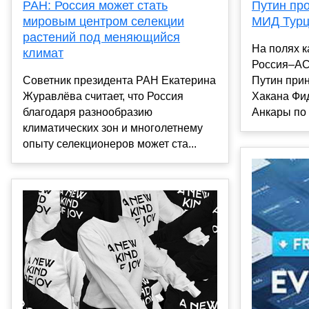
РАН: Россия может стать
Путин про
мировым центром селекции
МИД Турц
растений под меняющийся
На полях к
климат
Россия–АС
Советник президента РАН Екатерина
Путин при
Журавлёва считает, что Россия
Хакана Фи
благодаря разнообразию
Анкары по 
климатических зон и многолетнему
опыту селекционеров может ста...