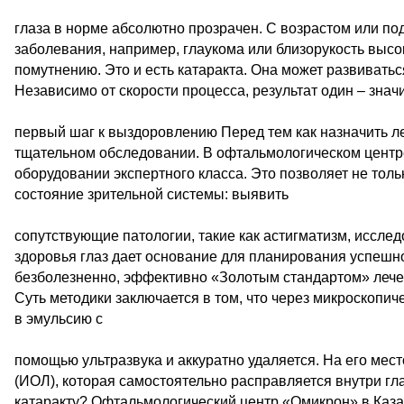
глаза в норме абсолютно прозрачен. С возрастом или п
заболевания, например, глаукома или близорукость высок
помутнению. Это и есть катаракта. Она может развивать
Независимо от скорости процесса, результат один – знач
первый шаг к выздоровлению Перед тем как назначить л
тщательном обследовании. В офтальмологическом центр
оборудовании экспертного класса. Это позволяет не толь
состояние зрительной системы: выявить
сопутствующие патологии, такие как астигматизм, исслед
здоровья глаз дает основание для планирования успешн
безболезненно, эффективно «Золотым стандартом» лече
Суть методики заключается в том, что через микроскопи
в эмульсию с
помощью ультразвука и аккуратно удаляется. На его мес
(ИОЛ), которая самостоятельно расправляется внутри г
катаракту? Офтальмологический центр «Омикрон» в Каза