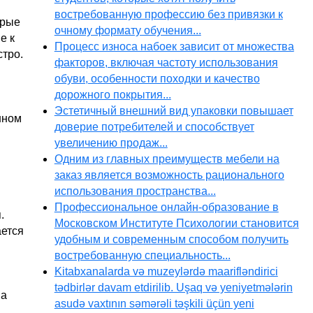
востребованную профессию без привязки к
орые
очному формату обучения...
е к
Процесс износа набоек зависит от множества
стро.
факторов, включая частоту использования
обуви, особенности походки и качество
дорожного покрытия...
Эстетичный внешний вид упаковки повышает
нном
доверие потребителей и способствует
увеличению продаж...
Одним из главных преимуществ мебели на
заказ является возможность рационального
использования пространства...
Профессиональное онлайн-образование в
.
Московском Институте Психологии становится
ается
удобным и современным способом получить
востребованную специальность...
Kitabxanalarda və muzeylərdə maarifləndirici
tədbirlər davam etdirilib. Uşaq və yeniyetmələrin
на
asudə vaxtının səmərəli təşkili üçün yeni