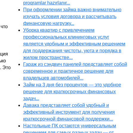
proqramlar hazırlanır...
При оформлении займа важно внимательно
изучать условия договора и рассчитывать
финансовую нагрузку...
 что
Уборка квартир с привлечением
профессиональных клининговых услуг
является удобным и эффективным решением
для поддержания чистоты, уюта и порядка в
ация
жилом пространстве...
ько
Гараж из сэндвич панелей представляет собой
. Это
современное и практичное решение для
владельцев автомобилей...
Займ на 3 дня без процентов — это удобное
решение для краткосрочных финансовых
задач...
Давака представляет собой удобный и
эффективный инструмент для получения
краткосрочной финансовой поддержки...
Настольные ПК остаются универсальным
решением для самых разных задач — от