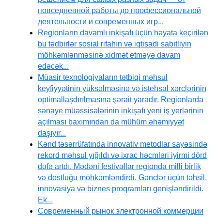
повседневной работы до профессиональной
деятельности и современных игр...
Regionların davamlı inkişafı üçün həyata keçirilən
bu tədbirlər sosial rifahın və iqtisadi sabitliyin
möhkəmlənməsinə xidmət etməyə davam
edəcək...
Müasir texnologiyaların tətbiqi məhsul
keyfiyyətinin yüksəlməsinə və istehsal xərclərinin
optimallaşdırılmasına şərait yaradır. Regionlarda
sənaye müəssisələrinin inkişafı yeni iş yerlərinin
açılması baxımından da mühüm əhəmiyyət
daşıyır...
Kənd təsərrüfatında innovativ metodlar sayəsində
rekord məhsul yığıldı və ixrac həcmləri iyirmi dörd
dəfə artdı. Mədəni festivallar regionda milli birlik
və dostluğu möhkəmləndirdi. Gənclər üçün təhsil,
innovasiya və biznes proqramları genişləndirildi.
Ek...
Современный рынок электронной коммерции