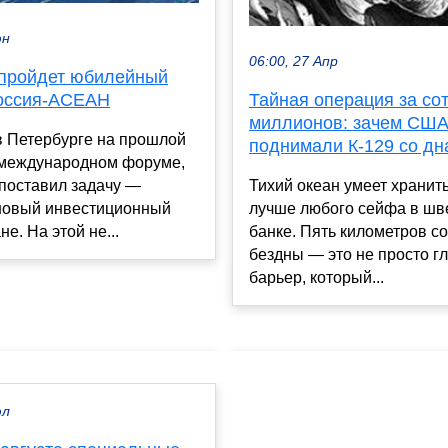
юн
06:00, 27 Апр
 пройдет юбилейный
оссия-АСЕАН
Тайная операция за со
миллионов: зачем СШ
в Петербурге на прошлой
поднимали К-129 со дн
 международном форуме,
поставил задачу —
Тихий океан умеет хранит
 новый инвестиционный
лучше любого сейфа в шв
не. На этой не...
банке. Пять километров с
бездны — это не просто гл
барьер, который...
юл