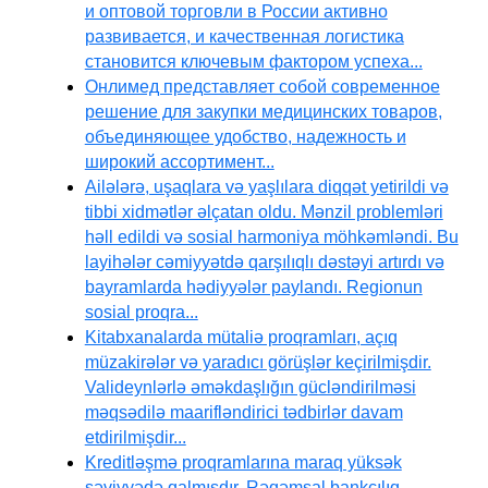
и оптовой торговли в России активно
развивается, и качественная логистика
становится ключевым фактором успеха...
Онлимед представляет собой современное
решение для закупки медицинских товаров,
объединяющее удобство, надежность и
широкий ассортимент...
Ailələrə, uşaqlara və yaşlılara diqqət yetirildi və
tibbi xidmətlər əlçatan oldu. Mənzil problemləri
həll edildi və sosial harmoniya möhkəmləndi. Bu
layihələr cəmiyyətdə qarşılıqlı dəstəyi artırdı və
bayramlarda hədiyyələr paylandı. Regionun
sosial proqra...
Kitabxanalarda mütaliə proqramları, açıq
müzakirələr və yaradıcı görüşlər keçirilmişdir.
Valideynlərlə əməkdaşlığın gücləndirilməsi
məqsədilə maarifləndirici tədbirlər davam
etdirilmişdir...
Kreditləşmə proqramlarına maraq yüksək
səviyyədə qalmışdır. Rəqəmsal bankçılıq