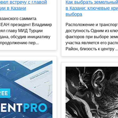
вел встречу с главой
Как выбрать земельный
ии в Казани
в Казани: ключевые кр
выбора
азанского саммита
ЕАН президент Владимир
Расположение и транспор
нял главу МИД Турции
доступность Одним из кл
дана, обсудив инициативу
факторов при выборе зем
продолжению пер...
участка является его рас
Район, близость к центру ..