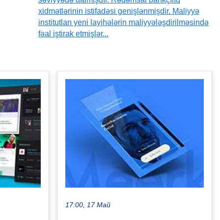
xidmətlərinin istifadəsi genişlənmişdir. Maliyyə
institutları yeni layihələrin maliyyələşdirilməsində
fəal iştirak etmişlər...
17:00, 17 Май