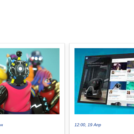
юн
12:00, 19 Апр