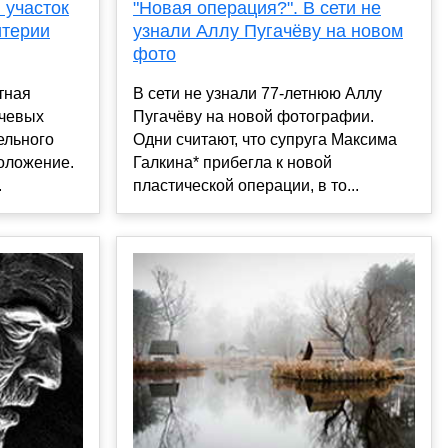
 участок
"Новая операция?". В сети не
итерии
узнали Аллу Пугачёву на новом
фото
тная
В сети не узнали 77-летнюю Аллу
ючевых
Пугачёву на новой фотографии.
ельного
Одни считают, что супруга Максима
положение.
Галкина* прибегла к новой
.
пластической операции, в то...