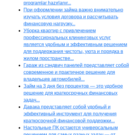
proqramlar hazırlanır...
При оформлении займа важно внимательно
изучать условия договора и рассчитывать
финансовую нагрузку...
Уборка квартир с привлечением
профессиональных клининговых услуг
является удобным и эффективным решением
для поддержания чистоты, уюта и порядка в
жилом пространстве...
Гараж из сэндвич панелей представляет собой
современное и практичное решение для
владельцев автомобилей...
Займ на 3 дня без процентов — это удобное
решение для краткосрочных финансовых
задач...
Давака представляет собой удобный и
эффективный инструмент для получения
краткосрочной финансовой поддержки...
Настольные ПК остаются универсальным
решением для самых разных задач — от