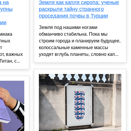
а на
Земля как капля сиропа: ученые
тупны
раскрыли тайну странного
проседания почвы в Турции
мии
Земля под нашими ногами
миака
обманчиво стабильна. Пока мы
упных
строим города и планируем будущее,
т
колоссальные каменные массы
от, важных
уходят вглубь планеты, словно кап...
тан, с...