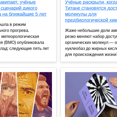
акипает: учёные
Учёные раскрыли, когд
 сценарий дикого
Титане становятся дос
а на ближайшие 5 лет
молекулы для
предбиологической хи
ошла в режим
ного прогрева.
Жаже небольшие доли ам
 метеорологическая
резко меняют набор дост
ия (ВМО) опубликовала
органических молекул — о
лад: следующие пять лет
нуклеобаз до жирных кисл
для происхождения жизниТи