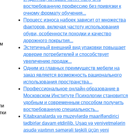
востребованную профессию без привязки к
очному формату обучения...
Процесс износа набоек зависит от множества
факторов, включая частоту использования
обуви, особенности походки и качество
дорожного покрытия...
ом
Эстетичный внешний вид упаковки повышает
доверие потребителей и способствует
увеличению продаж...
Одним из главных преимуществ мебели на
заказ является возможность рационального
использования пространства...
Профессиональное онлайн-образование в
Московском Институте Психологии становится
удобным и современным способом получить
ли
востребованную специальность...
тки
Kitabxanalarda və muzeylərdə maarifləndirici
tədbirlər davam etdirilib. Uşaq və yeniyetmələrin
asudə vaxtının səmərəli təşkili üçün yeni