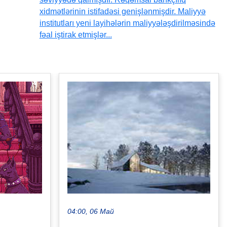
xidmətlərinin istifadəsi genişlənmişdir. Maliyyə
institutları yeni layihələrin maliyyələşdirilməsində
fəal iştirak etmişlər...
04:00, 06 Май