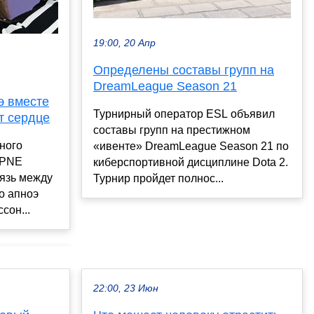
19:00, 20 Апр
Определены составы групп на
DreamLeague Season 21
э вместе
Турнирный оператор ESL объявил
т сердце
составы групп на престижном
ного
«ивенте» DreamLeague Season 21 по
APNE
киберспортивной дисциплине Dota 2.
вязь между
Турнир пройдет полнос...
о апноэ
сон...
22:00, 23 Июн