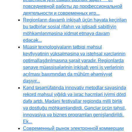
повседневной работы до профессиональной
деятельности и современных игр...
Regionların davamlı inkişafı üçün həyata keçirilən
bu tədbirlər sosial rifahın və iqtisadi sabitliyin
möhkəmlənməsinə xidmət etməyə davam
edəcək...
Müasir texnologiyaların tətbiqi məhsul
keyfiyyətinin yüksəlməsinə və istehsal xərclərinin
optimallaşdırılmasına şərait yaradır. Regionlarda
sənaye müəssisələrinin inkişafı yeni iş yerlərinin
açılması baxımından da mühüm əhəmiyyət
daşıyır...
Kənd təsərrüfatında innovativ metodlar sayəsində
rekord məhsul yığıldı və ixrac həcmləri iyirmi dörd
dəfə artdı. Mədəni festivallar regionda milli birlik
və dostluğu möhkəmləndirdi. Gənclər üçün təhsil,
innovasiya və biznes proqramları genişləndirildi.
Ek...
Современный рынок электронной коммерции