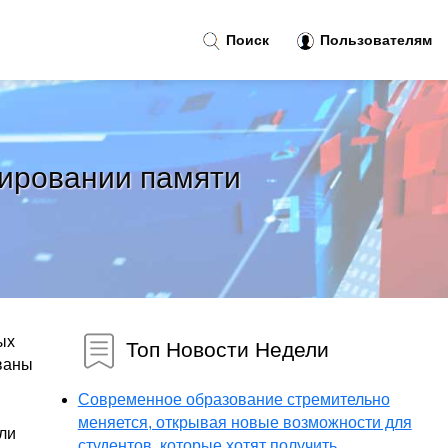
Поиск
Пользователям
мировании памяти
ых
Топ Новости Недели
ованы
Современное образование стремительно
меняется, открывая новые возможности для
ли
студентов, которые хотят получить