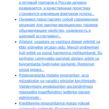
и оптовой торговли в России активно
развивается, и качественная логистика
становится ключевым фактором успеха...
Онлимед представляет собой современное
решение для закупки медицинских товаров,
объединяющее удобство, надежность и
широкий ассортимент...
Ailələrə, uşaqlara və yaşlılara diqqət yetirildi və
tibbi xidmətlər əlçatan oldu. Mənzil problemləri
həll edildi və sosial harmoniya möhkəmləndi. Bu
layihələr cəmiyyətdə qarşılıqlı dəstəyi artırdı və
bayramlarda hədiyyələr paylandı. Regionun
sosial proqra...
Kitabxanalarda mütaliə proqramları, açıq
müzakirələr və yaradıcı görüşlər keçirilmişdir.
Valideynlərlə əməkdaşlığın gücləndirilməsi
məqsədilə maarifləndirici tədbirlər davam
etdirilmişdir...
Kreditləşmə proqramlarına maraq yüksək
səviyyədə qalmışdır. Rəqəmsal bankçılıq