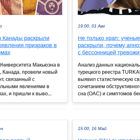
р
19:00, 01 Авг
з Канады раскрыли
Не только храп: ученые
оявления призраков в
раскрыли, почему апно
омах
с бессонницей тревожи
 Университета Макьюэна в
Анализ данных националь
, Канада, провели новый
турецкого реестра TURK
т, связанный с
выявил статистическую с
льными явлениями в
сочетанием обструктивног
ах, и пришли к выво...
сна (ОАС) и симптомов бес
юн
15:00, 16 Май