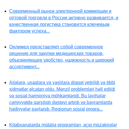
Современный рынок электронной коммерции и
оптовой торговли в России активно развивается, и
качественная логистика становится ключевым
фактором успеха...
Онлимед представляет собой современное
решение для закупки медицинских товаров,
объединяющее удобство, надежность и широкий
ассортимент...
Ailələrə, uşaqlara və yaşlılara diqqət yetirildi və tibbi
xidmətlər əlçatan oldu. Mənzil problemləri həll edildi
və sosial harmoniya möhkəmləndi. Bu layihələr
cəmiyyətdə qarşılıqlı dəstəyi artırdı və bayramlarda
hədiyyələr paylandı. Regionun sosial proqra...
Kitabxanalarda mütaliə proqramları, açıq müzakirələr