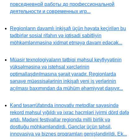
повседневной работы до профессиональной
деятельности и современных игр...
Regionların davamlı inkişafı üçün həyata keçirilən bu
tədbirlər sosial rifahın və iqtisadi sabitliyin
möhkəmlənməsinə xidmət etməyə davam edəcək...
Müasir texnologiyaların tətbiqi məhsul keyfiyyətinin
yüksəlməsinə və istehsal xərclərinin
optimallaşdırılmasına şərait yaradır. Regionlarda
sənaye müəssisələrinin inkişafı yeni iş yerlərinin
açılması baxımından da mühüm əhəmiyyət daşıyır...
Kənd təsərrüfatında innovativ metodlar sayəsində
rekord məhsul yığıldı və ixrac həcmləri iyirmi dörd dəfə
artdı. Mədəni festivallar regionda milli birlik və
dostluğu möhkəmləndirdi. Gənclər üçün təhsil,
innovasiya və biznes proqramları genişləndirildi. Ek...