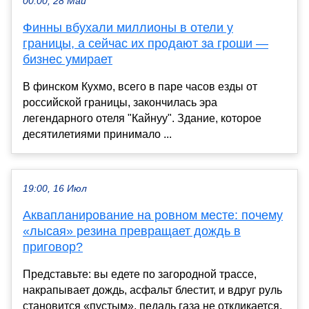
00:00, 28 Май
Финны вбухали миллионы в отели у
границы, а сейчас их продают за гроши —
бизнес умирает
В финском Кухмо, всего в паре часов езды от
российской границы, закончилась эра
легендарного отеля "Кайнуу". Здание, которое
десятилетиями принимало ...
19:00, 16 Июл
Аквапланирование на ровном месте: почему
«лысая» резина превращает дождь в
приговор?
Представьте: вы едете по загородной трассе,
накрапывает дождь, асфальт блестит, и вдруг руль
становится «пустым», педаль газа не откликается,