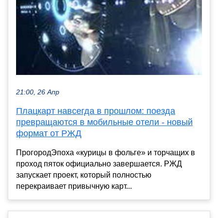
21:00, 26 Апр
Плацкарт навсегда в прошлом: поезда
превращаются в мобильные отели - новый
формат от РЖД
ПрогородЭпоха «курицы в фольге» и торчащих в
проход пяток официально завершается. РЖД
запускает проект, который полностью
перекраивает привычную карт...