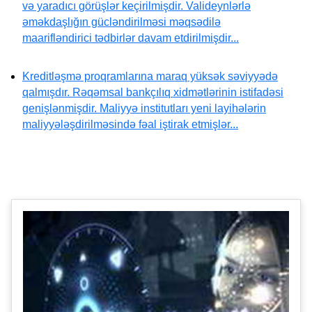
və yaradıcı görüşlər keçirilmişdir. Valideynlərlə
əməkdaşlığın gücləndirilməsi məqsədilə
maarifləndirici tədbirlər davam etdirilmişdir...
Kreditləşmə proqramlarına maraq yüksək səviyyədə
qalmışdır. Rəqəmsal bankçılıq xidmətlərinin istifadəsi
genişlənmişdir. Maliyyə institutları yeni layihələrin
maliyyələşdirilməsində fəal iştirak etmişlər...