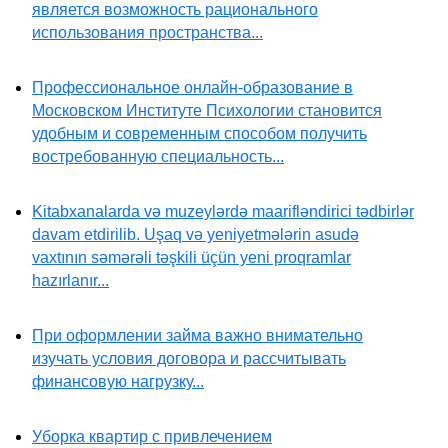
является возможность рационального
использования пространства...
Профессиональное онлайн-образование в
Московском Институте Психологии становится
удобным и современным способом получить
востребованную специальность...
Kitabxanalarda və muzeylərdə maarifləndirici tədbirlər
davam etdirilib. Uşaq və yeniyetmələrin asudə
vaxtının səmərəli təşkili üçün yeni proqramlar
hazırlanır...
При оформлении займа важно внимательно
изучать условия договора и рассчитывать
финансовую нагрузку...
Уборка квартир с привлечением