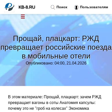
KB-8.RU
Поиск
Пользователям
☰
Новости
»
Прощай, плацкарт: РЖД
Тренды новостей
»
превращает российские поезда
в мобильные отели
Рубрики
»
Опубликовано: 04:00, 21.04.2026
Правила
»
Контакт
»
В этом материале: Прощай, плацкарт: зачем РЖД
превращает вагоны в соты Анатомия капсулы:
почему это не "гроб на колесах" Экономика