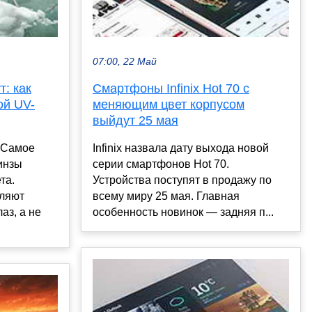
07:00, 22 Май
: как
Смартфоны Infinix Hot 70 с
ой UV-
меняющим цвет корпусом
выйдут 25 мая
 Самое
Infinix назвала дату выхода новой
линзы
серии смартфонов Hot 70.
та.
Устройства поступят в продажу по
вляют
всему миру 25 мая. Главная
аз, а не
особенность новинок — задняя п...