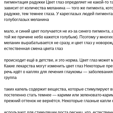
пигментация радужки Цвет глаз определяет не какой-то т
зависит от количества меланина — того же пигмента, кот
радужке, тем темнее глаза. У кареглазых людей пигмента
голубоглазых меланина
мало, и синий цвет получается не из-за синего пигмента, 
той же причине небо кажется голубым). Поэтому у многи
меланин вырабатывается не сразу, и цвет глаз у новорож
естественная смена цвета глаз
происходит ещё в детстве, и это норма. Цвет глаз может
Какие лекарства могут изменить цвет глаз Некоторые пр
речь идёт о каплях для лечения глаукомы — заболевани
группа
таких капель содержит вещества, которые стимулируют в
постепенно стать темнее — карими или зеленовато-кари
прежний оттенок не вернётся. Некоторые глазные капли 
используют для стимуляции роста ресниц, что, естествен