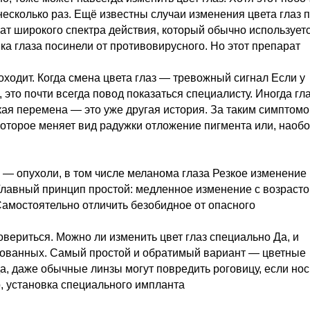
несколько раз. Ещё известны случаи изменения цвета глаз 
т широкого спектра действия, который обычно использует
нка глаза посинели от противовирусного. Но этот препарат
роходит. Когда смена цвета глаз — тревожный сигнал Если у
 это почти всегда повод показаться специалисту. Иногда гл
кая перемена — это уже другая история. За таким симптом
которое меняет вид радужки отложение пигмента или, наобо
 — опухоли, в том числе меланома глаза Резкое изменение
 Главный принцип простой: медленное изменение с возраст
 Самостоятельно отличить безобидное от опасного
овериться. Можно ли изменить цвет глаз специально Да, и
скованных. Самый простой и обратимый вариант — цветные
да, даже обычные линзы могут повредить роговицу, если нос
р, установка специального импланта