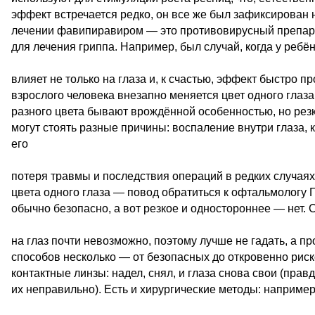
эффект встречается редко, он все же был зафиксирован 
лечении фавипиравиром — это противовирусный препара
для лечения гриппа. Например, был случай, когда у ребё
влияет не только на глаза и, к счастью, эффект быстро п
взрослого человека внезапно меняется цвет одного глаза,
разного цвета бывают врождённой особенностью, но рез
могут стоять разные причины: воспаление внутри глаза, 
его
потеря травмы и последствия операций в редких случаях
цвета одного глаза — повод обратиться к офтальмологу
обычно безопасно, а вот резкое и одностороннее — нет.
на глаз почти невозможно, поэтому лучше не гадать, а пр
способов несколько — от безопасных до откровенно ри
контактные линзы: надел, снял, и глаза снова свои (прав
их неправильно). Есть и хирургические методы: наприме