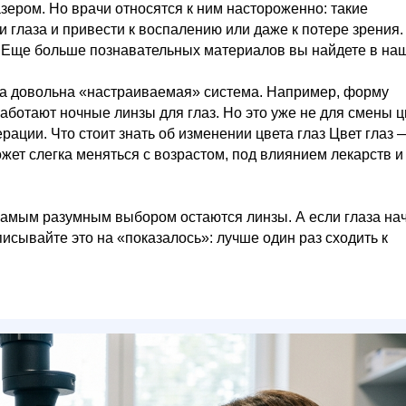
ером. Но врачи относятся к ним настороженно: такие
 глаза и привести к воспалению или даже к потере зрения.
. Еще больше познавательных материалов вы найдете в на
аза довольна «настраиваемая» система. Например, форму
ботают ночные линзы для глаз. Но это уже не для смены ц
ерации. Что стоит знать об изменении цвета глаз Цвет глаз 
жет слегка меняться с возрастом, под влиянием лекарств и
 самым разумным выбором остаются линзы. А если глаза на
писывайте это на «показалось»: лучше один раз сходить к