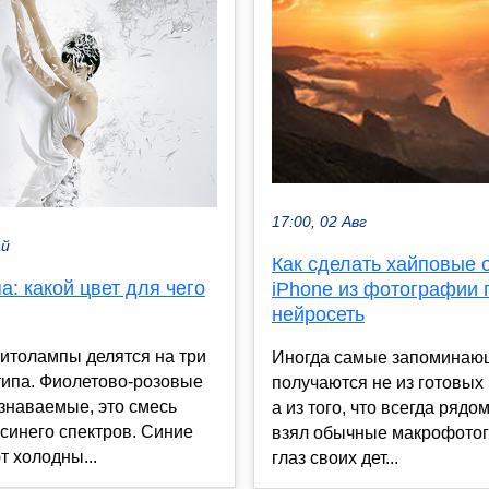
17:00, 02 Авг
ай
Как сделать хайповые 
: какой цвет для чего
iPhone из фотографии 
нейросеть
итолампы делятся на три
Иногда самые запоминаю
типа. Фиолетово-розовые
получаются не из готовых
знаваемые, это смесь
а из того, что всегда рядо
 синего спектров. Синие
взял обычные макрофото
 холодны...
глаз своих дет...