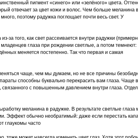
аинственный пигмент «синего» или «зелёного» цвета. Оттен
орый отвечает за цвет кожи и волос. Чем больше меланина 
 много, поэтому радужка поглощает почти весь свет. У
а из-за того, как свет рассеивается внутри радужки (примерн
х младенцев глаза при рождении светлые, а потом темнеют:
дённых меняется постепенно. Так что первая и самая
 меняться чаще, чем мы думаем, но не все причины безобид
епараты способны буквально перекрасить вам глаза. Чаще 
я, связанного с повышенным давлением внутри глаза. Отде
ыработку меланина в радужке. В результате светлые глаза 
ми. Эффект обычно необратимый: даже если перестать капа
от глаукомы часто
но, тоже может навсегда изменить цвет глаз. Хотя этот поб