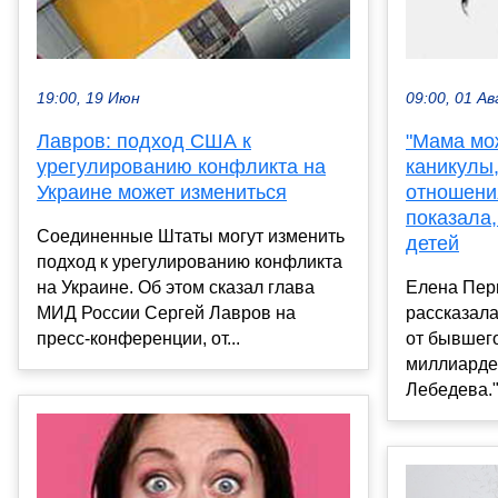
19:00, 19 Июн
09:00, 01 Ав
Лавров: подход США к
"Мама мо
урегулированию конфликта на
каникулы,
Украине может измениться
отношени
показала,
Соединенные Штаты могут изменить
детей
подход к урегулированию конфликта
на Украине. Об этом сказал глава
Елена Пер
МИД России Сергей Лавров на
рассказала
пресс-конференции, от...
от бывшего
миллиарде
Лебедева."