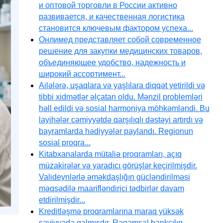
и оптовой торговли в России активно
развивается, и качественная логистика
становится ключевым фактором успеха...
Онлимед представляет собой современное
решение для закупки медицинских товаров,
объединяющее удобство, надежность и
широкий ассортимент...
Ailələrə, uşaqlara və yaşlılara diqqət yetirildi və
tibbi xidmətlər əlçatan oldu. Mənzil problemləri
həll edildi və sosial harmoniya möhkəmləndi. Bu
layihələr cəmiyyətdə qarşılıqlı dəstəyi artırdı və
bayramlarda hədiyyələr paylandı. Regionun
sosial proqra...
Kitabxanalarda mütaliə proqramları, açıq
müzakirələr və yaradıcı görüşlər keçirilmişdir.
Valideynlərlə əməkdaşlığın gücləndirilməsi
məqsədilə maarifləndirici tədbirlər davam
etdirilmişdir...
Kreditləşmə proqramlarına maraq yüksək
səviyyədə qalmışdır. Rəqəmsal bankçılıq