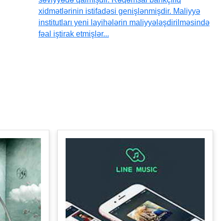
xidmətlərinin istifadəsi genişlənmişdir. Maliyyə
institutları yeni layihələrin maliyyələşdirilməsində
fəal iştirak etmişlər...