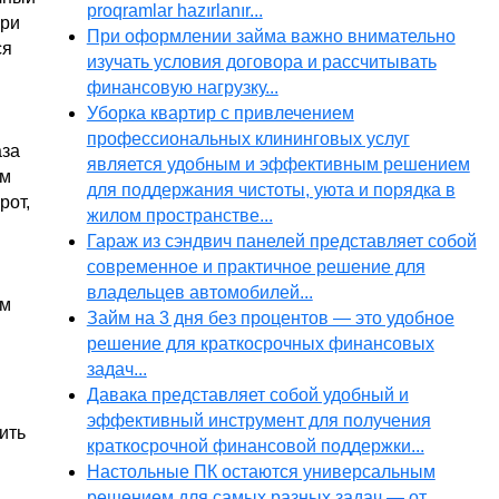
proqramlar hazırlanır...
при
При оформлении займа важно внимательно
ся
изучать условия договора и рассчитывать
финансовую нагрузку...
Уборка квартир с привлечением
профессиональных клининговых услуг
аза
является удобным и эффективным решением
ом
для поддержания чистоты, уюта и порядка в
рот,
жилом пространстве...
Гараж из сэндвич панелей представляет собой
современное и практичное решение для
владельцев автомобилей...
ом
Займ на 3 дня без процентов — это удобное
решение для краткосрочных финансовых
задач...
Давака представляет собой удобный и
эффективный инструмент для получения
ить
краткосрочной финансовой поддержки...
Настольные ПК остаются универсальным
решением для самых разных задач — от