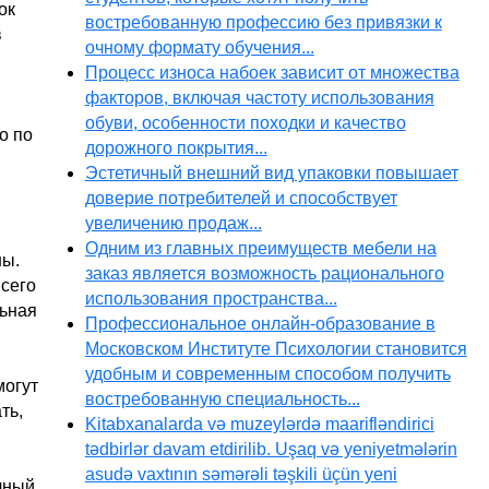
ок
востребованную профессию без привязки к
в
очному формату обучения...
Процесс износа набоек зависит от множества
факторов, включая частоту использования
обуви, особенности походки и качество
о по
дорожного покрытия...
Эстетичный внешний вид упаковки повышает
доверие потребителей и способствует
увеличению продаж...
Одним из главных преимуществ мебели на
ны.
заказ является возможность рационального
всего
использования пространства...
льная
Профессиональное онлайн-образование в
Московском Институте Психологии становится
удобным и современным способом получить
могут
востребованную специальность...
ть,
Kitabxanalarda və muzeylərdə maarifləndirici
tədbirlər davam etdirilib. Uşaq və yeniyetmələrin
asudə vaxtının səmərəli təşkili üçün yeni
очный