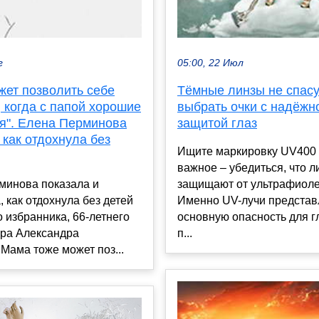
г
05:00, 22 Июл
жет позволить себе
Тёмные линзы не спасут
 когда с папой хорошие
выбрать очки с надёжн
я". Елена Перминова
защитой глаз
 как отдохнула без
Ищите маркировку UV400
важное – убедиться, что 
минова показала и
защищают от ультрафиоле
, как отдохнула без детей
Именно UV-лучи предста
 избранника, 66-летнего
основную опасность для гл
ра Александра
п...
Мама тоже может поз...