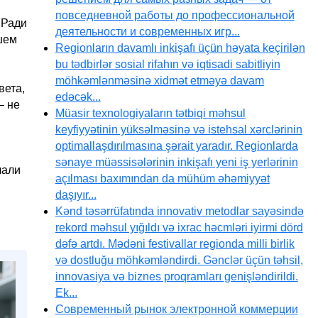
повседневной работы до профессиональной
 Ради
деятельности и современных игр...
шем
Regionların davamlı inkişafı üçün həyata keçirilən
bu tədbirlər sosial rifahın və iqtisadi sabitliyin
möhkəmlənməsinə xidmət etməyə davam
вета,
edəcək...
— не
Müasir texnologiyaların tətbiqi məhsul
keyfiyyətinin yüksəlməsinə və istehsal xərclərinin
optimallaşdırılmasına şərait yaradır. Regionlarda
sənaye müəssisələrinin inkişafı yeni iş yerlərinin
чали
açılması baxımından da mühüm əhəmiyyət
daşıyır...
Kənd təsərrüfatında innovativ metodlar sayəsində
rekord məhsul yığıldı və ixrac həcmləri iyirmi dörd
dəfə artdı. Mədəni festivallar regionda milli birlik
və dostluğu möhkəmləndirdi. Gənclər üçün təhsil,
innovasiya və biznes proqramları genişləndirildi.
Ek...
Современный рынок электронной коммерции