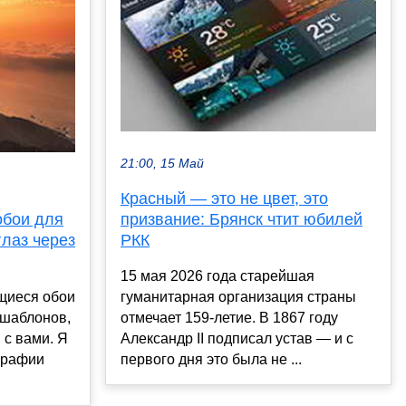
21:00, 15 Май
Красный — это не цвет, это
обои для
призвание: Брянск чтит юбилей
глаз через
РКК
15 мая 2026 года старейшая
щиеся обои
гуманитарная организация страны
 шаблонов,
отмечает 159-летие. В 1867 году
м с вами. Я
Александр II подписал устав — и с
графии
первого дня это была не ...