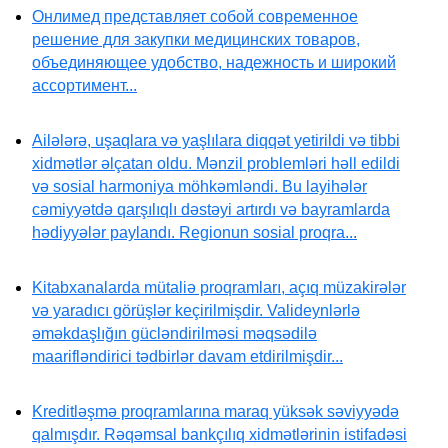
Онлимед представляет собой современное
решение для закупки медицинских товаров,
объединяющее удобство, надежность и широкий
ассортимент...
Ailələrə, uşaqlara və yaşlılara diqqət yetirildi və tibbi
xidmətlər əlçatan oldu. Mənzil problemləri həll edildi
və sosial harmoniya möhkəmləndi. Bu layihələr
cəmiyyətdə qarşılıqlı dəstəyi artırdı və bayramlarda
hədiyyələr paylandı. Regionun sosial proqra...
Kitabxanalarda mütaliə proqramları, açıq müzakirələr
və yaradıcı görüşlər keçirilmişdir. Valideynlərlə
əməkdaşlığın gücləndirilməsi məqsədilə
maarifləndirici tədbirlər davam etdirilmişdir...
Kreditləşmə proqramlarına maraq yüksək səviyyədə
qalmışdır. Rəqəmsal bankçılıq xidmətlərinin istifadəsi