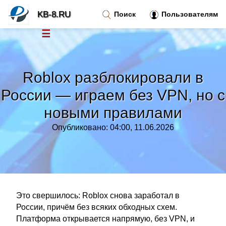
KB-8.RU
Поиск
Пользователям
☰
Новости
»
Roblox разблокировали в
Тренды новостей
»
России — играем без VPN, но с
новыми правилами
Рубрики
»
Опубликовано: 04:00, 11.06.2026
Правила
»
Контакт
»
Это свершилось: Roblox снова заработал в
России, причём без всяких обходных схем.
Платформа открывается напрямую, без VPN, и