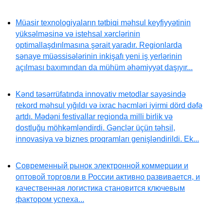
Müasir texnologiyaların tətbiqi məhsul keyfiyyətinin
yüksəlməsinə və istehsal xərclərinin
optimallaşdırılmasına şərait yaradır. Regionlarda
sənaye müəssisələrinin inkişafı yeni iş yerlərinin
açılması baxımından da mühüm əhəmiyyət daşıyır...
Kənd təsərrüfatında innovativ metodlar sayəsində
rekord məhsul yığıldı və ixrac həcmləri iyirmi dörd dəfə
artdı. Mədəni festivallar regionda milli birlik və
dostluğu möhkəmləndirdi. Gənclər üçün təhsil,
innovasiya və biznes proqramları genişləndirildi. Ek...
Современный рынок электронной коммерции и
оптовой торговли в России активно развивается, и
качественная логистика становится ключевым
фактором успеха...