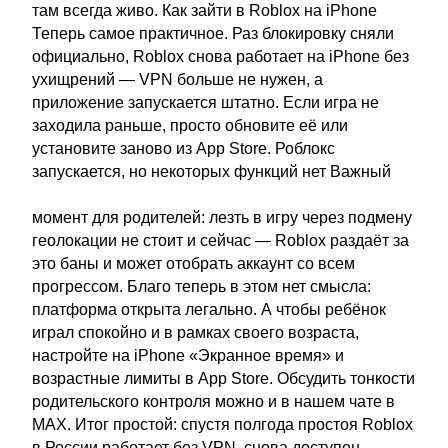
там всегда живо. Как зайти в Roblox на iPhone
Теперь самое практичное. Раз блокировку сняли
официально, Roblox снова работает на iPhone без
ухищрений — VPN больше не нужен, а
приложение запускается штатно. Если игра не
заходила раньше, просто обновите её или
установите заново из App Store. Роблокс
запускается, но некоторых функций нет Важный
момент для родителей: лезть в игру через подмену
геолокации не стоит и сейчас — Roblox раздаёт за
это баны и может отобрать аккаунт со всем
прогрессом. Благо теперь в этом нет смысла:
платформа открыта легально. А чтобы ребёнок
играл спокойно и в рамках своего возраста,
настройте на iPhone «Экранное время» и
возрастные лимиты в App Store. Обсудить тонкости
родительского контроля можно и в нашем чате в
MAX. Итог простой: спустя полгода простоя Roblox
в России работает без VPN, снова доступен