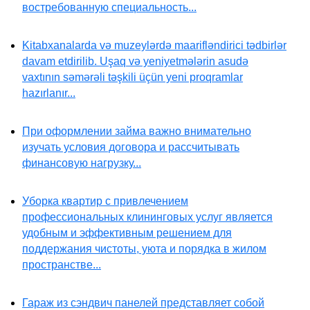
востребованную специальность...
Kitabxanalarda və muzeylərdə maarifləndirici tədbirlər
davam etdirilib. Uşaq və yeniyetmələrin asudə
vaxtının səmərəli təşkili üçün yeni proqramlar
hazırlanır...
При оформлении займа важно внимательно
изучать условия договора и рассчитывать
финансовую нагрузку...
Уборка квартир с привлечением
профессиональных клининговых услуг является
удобным и эффективным решением для
поддержания чистоты, уюта и порядка в жилом
пространстве...
Гараж из сэндвич панелей представляет собой