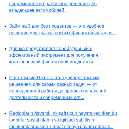
современное и практичное решение для
владельцев автомобилей...
Займ на 3 дня без процентов — это удобное
решение для краткосрочных финансовых задач...
Давака представляет собой удобный и
эффективный инструмент для получения
краткосрочной финансовой поддержки...
Настольные ПК остаются универсальным
решением для самых разных задач — от
повседневной работы до профессиональной
деятельности и современных игр...
Regionların davamlı inkişafı üçün həyata keçirilən bu
tədbirlər sosial rifahın və iqtisadi sabitliyin
möhkəmlənməsinə xidmət etməyə davam edəcək...