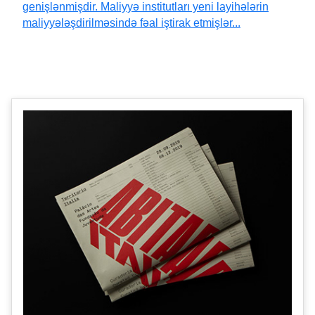
genişlənmişdir. Maliyyə institutları yeni layihələrin
maliyyələşdirilməsində fəal iştirak etmişlər...