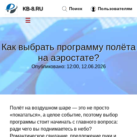
KB-8.RU
Поиск
Пользователям
☰
Новости
»
Как выбрать программу полёта
Тренды новостей
»
на аэростате?
Опубликовано: 12:00, 12.06.2026
Рубрики
»
Правила
»
Контакт
»
Полёт на воздушном шаре — это не просто
«покататься», а целое событие, поэтому выбор
программы стоит начинать с главного вопроса:
ради чего вы поднимаетесь в небо?
Романтическое свидание, предложение руки и