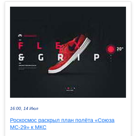
16:00, 14 Июл
Роскосмос раскрыл план полёта «Союза
МС-29» к МКС