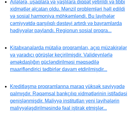
Ailələrə, uşaqlara və yaşlılara diqqət yetirildi və tibbi
xidmətlər əlçatan oldu. Mənzil problemləri həll edildi
və sosial harmoniya möhkəmləndi. Bu layihələr
cəmiyyətdə qarşılıqlı dəstəyi artırdı və bayramlarda
hədiyyələr paylandı. Regionun sosial proqra...
Kitabxanalarda mütaliə proqramları, açıq müzakirələr
və yaradıcı görüşlər keçirilmişdir. Valideynlərlə
əməkdaşlığın gücləndirilməsi məqsədilə
maarifləndirici tədbirlər davam etdirilmişdir...
Kreditləşmə proqramlarına maraq yüksək səviyyədə
qalmışdır. Rəqəmsal bankçılıq xidmətlərinin istifadəsi
genişlənmişdir. Maliyyə institutları yeni layihələrin
maliyyələşdirilməsində fəal iştirak etmişlər...