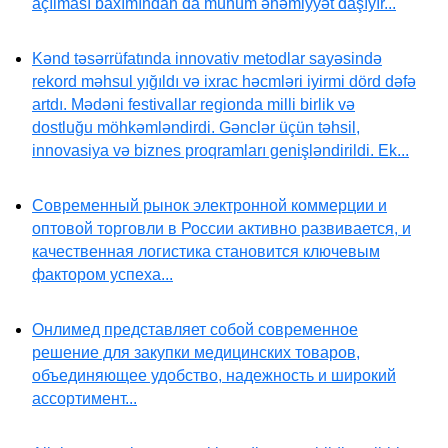
açılması baxımından da mühüm əhəmiyyət daşıyır...
Kənd təsərrüfatında innovativ metodlar sayəsində
rekord məhsul yığıldı və ixrac həcmləri iyirmi dörd dəfə
artdı. Mədəni festivallar regionda milli birlik və
dostluğu möhkəmləndirdi. Gənclər üçün təhsil,
innovasiya və biznes proqramları genişləndirildi. Ek...
Современный рынок электронной коммерции и
оптовой торговли в России активно развивается, и
качественная логистика становится ключевым
фактором успеха...
Онлимед представляет собой современное
решение для закупки медицинских товаров,
объединяющее удобство, надежность и широкий
ассортимент...