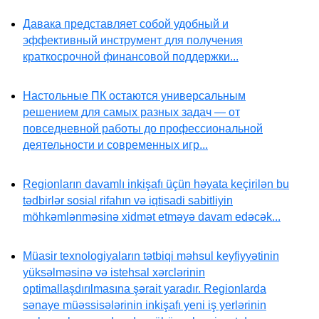
Давака представляет собой удобный и
эффективный инструмент для получения
краткосрочной финансовой поддержки...
Настольные ПК остаются универсальным
решением для самых разных задач — от
повседневной работы до профессиональной
деятельности и современных игр...
Regionların davamlı inkişafı üçün həyata keçirilən bu
tədbirlər sosial rifahın və iqtisadi sabitliyin
möhkəmlənməsinə xidmət etməyə davam edəcək...
Müasir texnologiyaların tətbiqi məhsul keyfiyyətinin
yüksəlməsinə və istehsal xərclərinin
optimallaşdırılmasına şərait yaradır. Regionlarda
sənaye müəssisələrinin inkişafı yeni iş yerlərinin