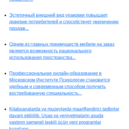
Эстетичный внешний вид упаковки повышает
доверие потребителей и способствует увеличению
продаж...
Одним из главных преимуществ мебели на заказ
является возможность рационального
использования пространства...
Профессиональное онлайн-образование в
Московском Институте Психологии становится
удобным и современным способом получить
востребованную специальность...
Kitabxanalarda və muzeylərdə maarifləndirici tədbirlər
davam etdirilib. Uşaq və yeniyetmələrin asudə
vaxtının səmərəli təşkili üçün yeni proqramlar
hazırlanır...