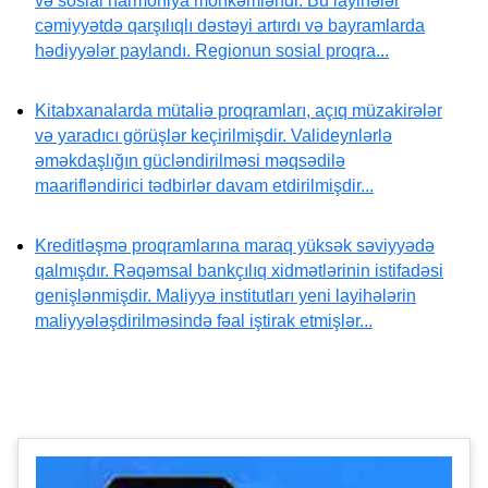
və sosial harmoniya möhkəmləndi. Bu layihələr
cəmiyyətdə qarşılıqlı dəstəyi artırdı və bayramlarda
hədiyyələr paylandı. Regionun sosial proqra...
Kitabxanalarda mütaliə proqramları, açıq müzakirələr
və yaradıcı görüşlər keçirilmişdir. Valideynlərlə
əməkdaşlığın gücləndirilməsi məqsədilə
maarifləndirici tədbirlər davam etdirilmişdir...
Kreditləşmə proqramlarına maraq yüksək səviyyədə
qalmışdır. Rəqəmsal bankçılıq xidmətlərinin istifadəsi
genişlənmişdir. Maliyyə institutları yeni layihələrin
maliyyələşdirilməsində fəal iştirak etmişlər...