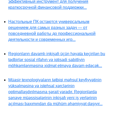
эффективный инструмент для получения
краткосрочной финансовой поддержки...
Настольные ПК остаются универсальным
решением для самых разных задач — от
повседневной работы до профессиональной
деятельности и современных игр...
Regionların davamlı inkişafı üçün həyata keçirilən bu
tədbirlər sosial rifahın və iqtisadi sabitliyin
möhkəmlənməsinə xidmət etməyə davam edəcək...
Müasir texnologiyaların tətbiqi məhsul keyfiyyətinin
yüksəlməsinə və istehsal xərclərinin
optimallaşdırılmasına şərait yaradır. Regionlarda
sənaye müəssisələrinin inkişafı yeni iş yerlərinin
açılması baxımından da mühüm əhəmiyyət daşıyır...