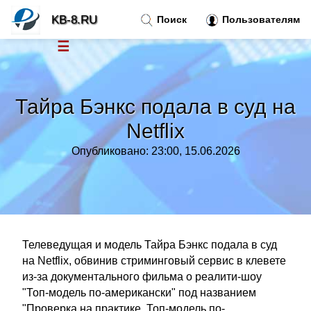
KB-8.RU
Поиск
Пользователям
☰
Новости
»
Тайра Бэнкс подала в суд на
Тренды новостей
»
Netflix
Опубликовано: 23:00, 15.06.2026
Рубрики
»
Правила
»
Контакт
»
Телеведущая и модель Тайра Бэнкс подала в суд
на Netflix, обвинив стриминговый сервис в клевете
из-за документального фильма о реалити-шоу
"Топ-модель по-американски" под названием
"Проверка на практике. Топ-модель по-