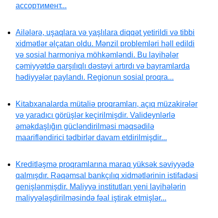
ассортимент...
Ailələrə, uşaqlara və yaşlılara diqqət yetirildi və tibbi
xidmətlər əlçatan oldu. Mənzil problemləri həll edildi
və sosial harmoniya möhkəmləndi. Bu layihələr
cəmiyyətdə qarşılıqlı dəstəyi artırdı və bayramlarda
hədiyyələr paylandı. Regionun sosial proqra...
Kitabxanalarda mütaliə proqramları, açıq müzakirələr
və yaradıcı görüşlər keçirilmişdir. Valideynlərlə
əməkdaşlığın gücləndirilməsi məqsədilə
maarifləndirici tədbirlər davam etdirilmişdir...
Kreditləşmə proqramlarına maraq yüksək səviyyədə
qalmışdır. Rəqəmsal bankçılıq xidmətlərinin istifadəsi
genişlənmişdir. Maliyyə institutları yeni layihələrin
maliyyələşdirilməsində fəal iştirak etmişlər...