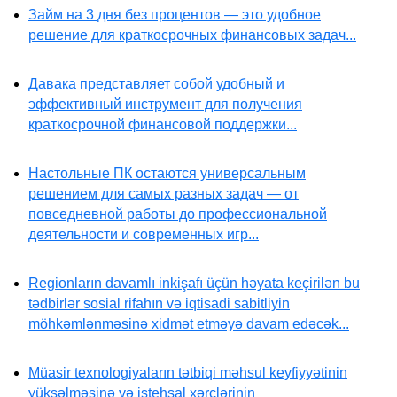
Займ на 3 дня без процентов — это удобное
решение для краткосрочных финансовых задач...
Давака представляет собой удобный и
эффективный инструмент для получения
краткосрочной финансовой поддержки...
Настольные ПК остаются универсальным
решением для самых разных задач — от
повседневной работы до профессиональной
деятельности и современных игр...
Regionların davamlı inkişafı üçün həyata keçirilən bu
tədbirlər sosial rifahın və iqtisadi sabitliyin
möhkəmlənməsinə xidmət etməyə davam edəcək...
Müasir texnologiyaların tətbiqi məhsul keyfiyyətinin
yüksəlməsinə və istehsal xərclərinin