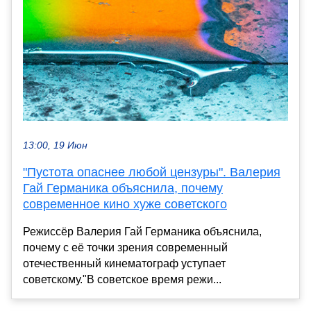
13:00, 19 Июн
"Пустота опаснее любой цензуры". Валерия
Гай Германика объяснила, почему
современное кино хуже советского
Режиссёр Валерия Гай Германика объяснила,
почему с её точки зрения современный
отечественный кинематограф уступает
советскому."В советское время режи...