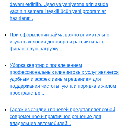
davam etdirilib. Uşaq və yeniyetmələrin asudə
vaxtının səmərəli təşkili üçün yeni proqramlar
hazırlanır...
При оформлении займа важно внимательно
изучать условия договора и рассчитывать
финансовую нагрузку...
Уборка квартир с привлечением
профессиональных клининговых услуг является
удобным и эффективным решением для
поддержания чистоты, уюта и порядка в жилом
пространстве...
Гараж из сэндвич панелей представляет собой
современное и практичное решение для
владельцев автомобилей...