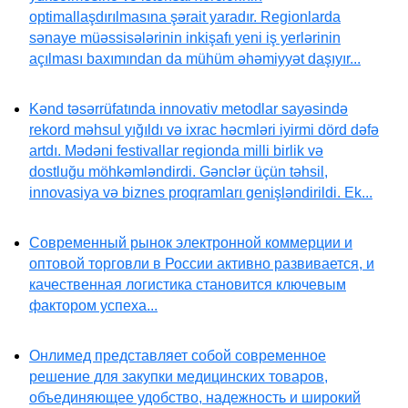
optimallaşdırılmasına şərait yaradır. Regionlarda
sənaye müəssisələrinin inkişafı yeni iş yerlərinin
açılması baxımından da mühüm əhəmiyyət daşıyır...
Kənd təsərrüfatında innovativ metodlar sayəsində
rekord məhsul yığıldı və ixrac həcmləri iyirmi dörd dəfə
artdı. Mədəni festivallar regionda milli birlik və
dostluğu möhkəmləndirdi. Gənclər üçün təhsil,
innovasiya və biznes proqramları genişləndirildi. Ek...
Современный рынок электронной коммерции и
оптовой торговли в России активно развивается, и
качественная логистика становится ключевым
фактором успеха...
Онлимед представляет собой современное
решение для закупки медицинских товаров,
объединяющее удобство, надежность и широкий