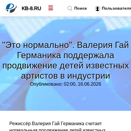
☰
KB-8.RU
Поиск
Пользовател
Новости
»
"Это нормально". Валерия Гай
Тренды новостей
»
Германика поддержала
продвижение детей известных
Рубрики
»
артистов в индустрии
Правила
»
Опубликовано: 02:00, 16.06.2026
Контакт
»
Режиссёр Валерия Гай Германика считает
нормальным продвижение детей известных