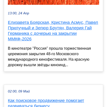
13:00, 24 Апр
Елизавета Боярская, Кристина Асмус, Павел
Прилучный и Зепюр Брутян, Валерия Гай
Германика с дочерью на закрытии
ММКФ-2026
В кинотеатре "Россия" прошла торжественная
церемония закрытия 48-го Московского
международного кинофестиваля. На красную
дорожку вышли звёзды киноинд...
02:00, 09 Май
Как поисковое продвижение помогает
развиваться бизнесу