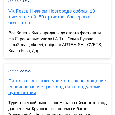
03:00, 13 Июл
VK Fest в Нижнем Новгороде собрал 18
тысяч гостей, 50 артистов, блогеров и
экспертов
Все билеты были проданы до старта фестиваля.
На Стрелке выступили t.A.T.u., Ольга Бузова,
Uma2rman, nkeeei, unique и ARTEM SHILOVETS,
Клава Кока, Дор...
00:00, 22 Июн
Битва за кошельки туристов: как поглощение
сервисов меняет расклад сил в индустрии
путешествий
Туристический рынок напоминает сейчас котел под
давлением. Крупные экосистемы и банки
"окучивают" сферу путешествий, поглощая