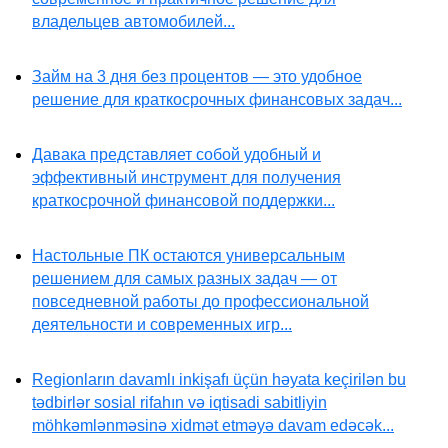
владельцев автомобилей...
Займ на 3 дня без процентов — это удобное
решение для краткосрочных финансовых задач...
Давака представляет собой удобный и
эффективный инструмент для получения
краткосрочной финансовой поддержки...
Настольные ПК остаются универсальным
решением для самых разных задач — от
повседневной работы до профессиональной
деятельности и современных игр...
Regionların davamlı inkişafı üçün həyata keçirilən bu
tədbirlər sosial rifahın və iqtisadi sabitliyin
möhkəmlənməsinə xidmət etməyə davam edəcək...