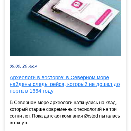
09:00, 26 Июн
Археологи в восторге: в Северном море
найдены следы рейса, который не дошел до
порта в 1664 году
В Северном море археологи наткнулись на клад,
который старше современных технологий на три
сотни лет. Пока датская компания Ørsted пыталась
воткнуть ...