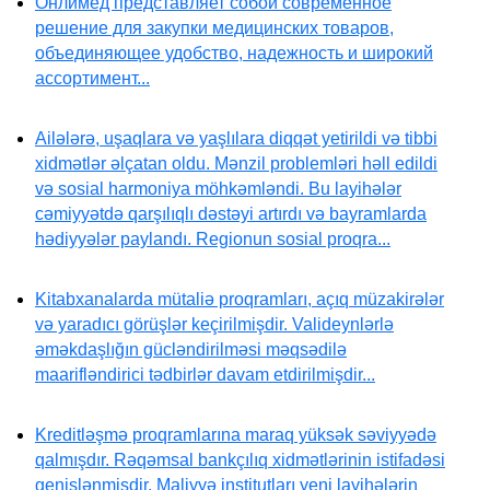
Онлимед представляет собой современное
решение для закупки медицинских товаров,
объединяющее удобство, надежность и широкий
ассортимент...
Ailələrə, uşaqlara və yaşlılara diqqət yetirildi və tibbi
xidmətlər əlçatan oldu. Mənzil problemləri həll edildi
və sosial harmoniya möhkəmləndi. Bu layihələr
cəmiyyətdə qarşılıqlı dəstəyi artırdı və bayramlarda
hədiyyələr paylandı. Regionun sosial proqra...
Kitabxanalarda mütaliə proqramları, açıq müzakirələr
və yaradıcı görüşlər keçirilmişdir. Valideynlərlə
əməkdaşlığın gücləndirilməsi məqsədilə
maarifləndirici tədbirlər davam etdirilmişdir...
Kreditləşmə proqramlarına maraq yüksək səviyyədə
qalmışdır. Rəqəmsal bankçılıq xidmətlərinin istifadəsi
genişlənmişdir. Maliyyə institutları yeni layihələrin