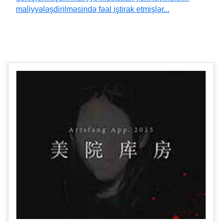
maliyyələşdirilməsində fəal iştirak etmişlər...