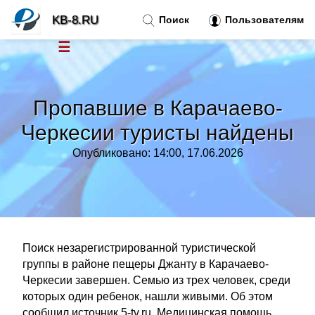
KB-8.RU
Поиск
Пользователям
☰
Новости
»
Пропавшие в Карачаево-
Тренды новостей
»
Черкесии туристы найдены
Опубликовано: 14:00, 17.06.2026
Рубрики
»
Правила
»
Контакт
»
Поиск незарегистрированной туристической
группы в районе пещеры Джанту в Карачаево-
Черкесии завершен. Семью из трех человек, среди
которых один ребенок, нашли живыми. Об этом
сообщил источник 5-tv.ru. Медицинская помощь