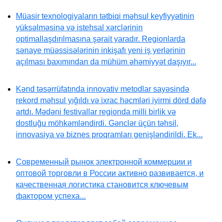
Müasir texnologiyaların tətbiqi məhsul keyfiyyətinin
yüksəlməsinə və istehsal xərclərinin
optimallaşdırılmasına şərait yaradır. Regionlarda
sənaye müəssisələrinin inkişafı yeni iş yerlərinin
açılması baxımından da mühüm əhəmiyyət daşıyır...
Kənd təsərrüfatında innovativ metodlar sayəsində
rekord məhsul yığıldı və ixrac həcmləri iyirmi dörd dəfə
artdı. Mədəni festivallar regionda milli birlik və
dostluğu möhkəmləndirdi. Gənclər üçün təhsil,
innovasiya və biznes proqramları genişləndirildi. Ek...
Современный рынок электронной коммерции и
оптовой торговли в России активно развивается, и
качественная логистика становится ключевым
фактором успеха...