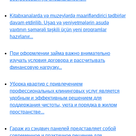
Kitabxanalarda və muzeylərdə maarifləndirici tədbirlər
davam etdirilib. Uşaq və yeniyetmələrin asudə
vaxtının səmərəli təşkili üçün yeni proqramlar
hazırlanır...
При оформлении займа важно внимательно
изучать условия договора и рассчитывать
финансовую нагрузку...
Уборка квартир с привлечением
профессиональных клининговых услуг является
удобным и эффективным решением для
поддержания чистоты, уюта и порядка в жилом
пространстве...
Гараж из сэндвич панелей представляет собой
современное и практичное решение для