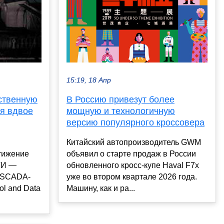
15:19, 18 Апр
В Россию привезут более
ственную
мощную и технологичную
я вдвое
версию популярного кроссовера
Китайский автопроизводитель GWM
объявил о старте продаж в России
тижение
обновленного кросс-купе Haval F7x
ТИ —
уже во втором квартале 2026 года.
я SCADA-
Машину, как и ра...
ol and Data