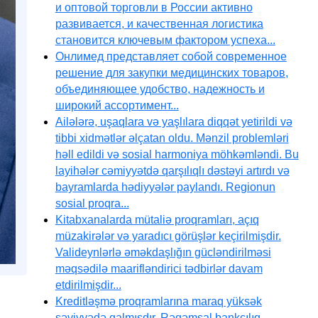
и оптовой торговли в России активно
развивается, и качественная логистика
становится ключевым фактором успеха...
Онлимед представляет собой современное
решение для закупки медицинских товаров,
объединяющее удобство, надежность и
широкий ассортимент...
Ailələrə, uşaqlara və yaşlılara diqqət yetirildi və
tibbi xidmətlər əlçatan oldu. Mənzil problemləri
həll edildi və sosial harmoniya möhkəmləndi. Bu
layihələr cəmiyyətdə qarşılıqlı dəstəyi artırdı və
bayramlarda hədiyyələr paylandı. Regionun
sosial proqra...
Kitabxanalarda mütaliə proqramları, açıq
müzakirələr və yaradıcı görüşlər keçirilmişdir.
Valideynlərlə əməkdaşlığın gücləndirilməsi
məqsədilə maarifləndirici tədbirlər davam
etdirilmişdir...
Kreditləşmə proqramlarına maraq yüksək
səviyyədə qalmışdır. Rəqəmsal bankçılıq