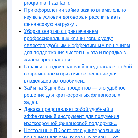
proqramlar hazırlanır...
При оформлении займа важно внимательно
изучать условия договора и рассчитывать
финансовую нагрузку...
Уборка квартир с привлечением
профессиональных клининговых услуг
является удобным и эффективным решением
для поддержания чистоты, уюта и порядка в
жилом пространстве...
Гараж из сэндвич панелей представляет собой
современное и практичное решение для
владельцев автомобилей...
Займ на 3 дня без процентов — это удобное
решение для краткосрочных финансовых
задач...
Давака представляет собой удобный и
эффективный инструмент для получения
краткосрочной финансовой поддержки...
Настольные ПК остаются универсальным
решением для самых разных задач — от