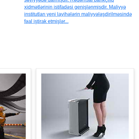
xidmətlərinin istifadəsi genişlənmişdir. Maliyyə
institutları yeni layihələrin maliyyələşdirilməsində
fəal iştirak etmişlər...