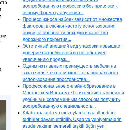
стр
востребованную профессию без привязки к
и
очному формату обучения...
ия
Процесс износа набоек зависит от множества
факторов, включая частоту использования
обуви, особенности походки и качество
сии
дорожного покрытия...
х
Эстетичный внешний вид упаковки повышает
доверие потребителей и способствует
увеличению продаж...
Одним из главных преимуществ мебели на
ю
заказ является возможность рационального
использования пространства...
Профессиональное онлайн-образование в
Московском Институте Психологии становится
удобным и современным способом получить
востребованную специальность...
Kitabxanalarda və muzeylərdə maarifləndirici
tədbirlər davam etdirilib. Uşaq və yeniyetmələrin
asudə vaxtının səmərəli təşkili üçün yeni