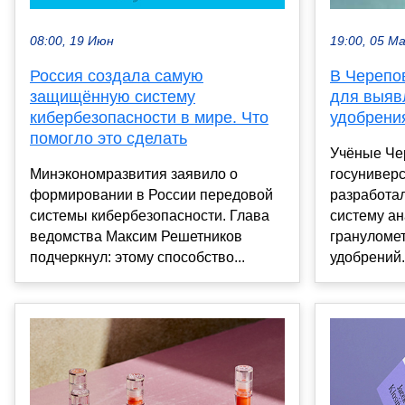
08:00, 19 Июн
19:00, 05 М
Россия создала самую
В Черепо
защищённую систему
для выяв
кибербезопасности в мире. Что
удобрения
помогло это сделать
Учёные Че
Минэкономразвития заявило о
госунивер
формировании в России передовой
разработа
системы кибербезопасности. Глава
систему а
ведомства Максим Решетников
грануломет
подчеркнул: этому способство...
удобрений.