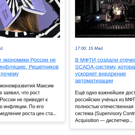
ай
17:00, 15 Май
е экономики России не
В МФТИ создали отече
 инфляцию. Решетников
SCADA-систему, котора
 почему
ускоряет внедрение
автоматизации
экономразвития Максим
 заявил, что рост
Ещё одно важнейшее дос
России не приведет к
российских учёных из МФ
 инфляции. По его
полностью отечественна
медление роста цен ста...
система (Supervisory Contr
Acquisition — диспетчер...