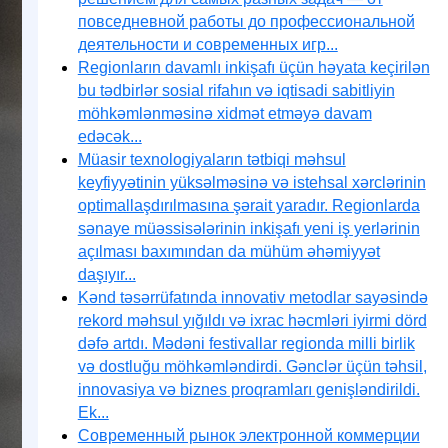
повседневной работы до профессиональной
деятельности и современных игр...
Regionların davamlı inkişafı üçün həyata keçirilən
bu tədbirlər sosial rifahın və iqtisadi sabitliyin
möhkəmlənməsinə xidmət etməyə davam
edəcək...
Müasir texnologiyaların tətbiqi məhsul
keyfiyyətinin yüksəlməsinə və istehsal xərclərinin
optimallaşdırılmasına şərait yaradır. Regionlarda
sənaye müəssisələrinin inkişafı yeni iş yerlərinin
açılması baxımından da mühüm əhəmiyyət
daşıyır...
Kənd təsərrüfatında innovativ metodlar sayəsində
rekord məhsul yığıldı və ixrac həcmləri iyirmi dörd
dəfə artdı. Mədəni festivallar regionda milli birlik
və dostluğu möhkəmləndirdi. Gənclər üçün təhsil,
innovasiya və biznes proqramları genişləndirildi.
Ek...
Современный рынок электронной коммерции