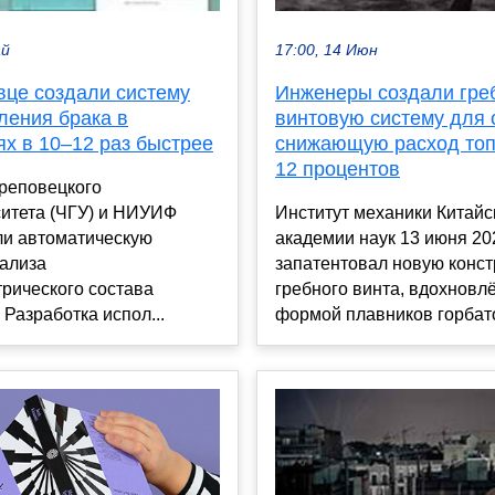
ай
17:00, 14 Июн
вце создали систему
Инженеры создали гре
ления брака в
винтовую систему для 
х в 10–12 раз быстрее
снижающую расход топ
12 процентов
реповецкого
ситета (ЧГУ) и НИУИФ
Институт механики Китайс
ли автоматическую
академии наук 13 июня 20
нализа
запатентовал новую конс
рического состава
гребного винта, вдохновл
 Разработка испол...
формой плавников горбатог