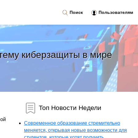
Поиск
Пользователям
стему киберзащиты в мире
Топ Новости Недели
ной
Современное образование стремительно
меняется, открывая новые возможности для
студентов, которые хотят получить