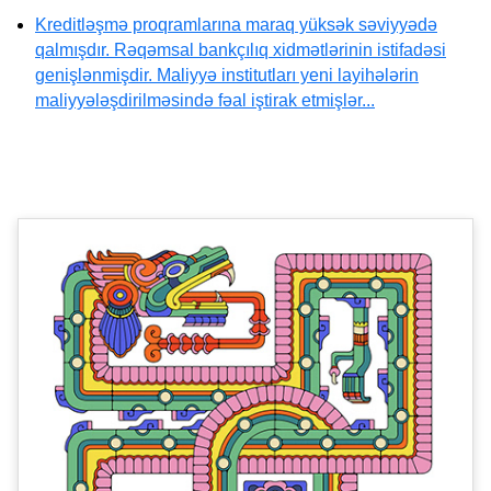
Kreditləşmə proqramlarına maraq yüksək səviyyədə
qalmışdır. Rəqəmsal bankçılıq xidmətlərinin istifadəsi
genişlənmişdir. Maliyyə institutları yeni layihələrin
maliyyələşdirilməsində fəal iştirak etmişlər...