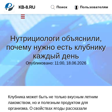
KB-8.RU
Поиск
Пользователям
☰
Новости
»
Нутрициологи объяснили,
Тренды новостей
»
почему нужно есть клубнику
каждый день
Рубрики
»
Опубликовано: 11:00, 18.06.2026
Правила
»
Контакт
»
Клубника может быть не только вкусным летним
лакомством, но и полезным продуктом для
организма. О свойствах ягоды рассказали