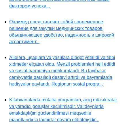
фактором успеха...
Онлимед представляет собой современное
решение для закупки медицинских товаров,
объединяющее удобство, надежность и широкий
ассортимент...
Ailələrə, uşaqlara və yaşlılara diqqət yetirildi və tibbi
xidmətlər əlçatan oldu. Mənzil problemləri həll edildi
və sosial harmoniya möhkəmləndi. Bu layihələr
cəmiyyətdə qarşılıqlı dəstəyi artırdı və bayramlarda
hədiyyələr paylandı. Regionun sosial proqra...
Kitabxanalarda mütaliə proqramları, açıq müzakirələr
və yaradıcı görüşlər keçirilmişdir. Valideynlərlə
əməkdaşlığın gücləndirilməsi məqsədilə
maarifləndirici tədbirlər davam etdirilmişdir...