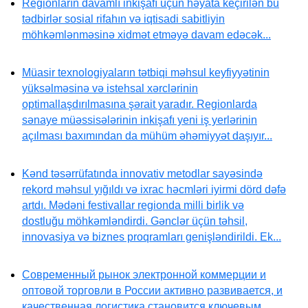
Regionların davamlı inkişafı üçün həyata keçirilən bu
tədbirlər sosial rifahın və iqtisadi sabitliyin
möhkəmlənməsinə xidmət etməyə davam edəcək...
Müasir texnologiyaların tətbiqi məhsul keyfiyyətinin
yüksəlməsinə və istehsal xərclərinin
optimallaşdırılmasına şərait yaradır. Regionlarda
sənaye müəssisələrinin inkişafı yeni iş yerlərinin
açılması baxımından da mühüm əhəmiyyət daşıyır...
Kənd təsərrüfatında innovativ metodlar sayəsində
rekord məhsul yığıldı və ixrac həcmləri iyirmi dörd dəfə
artdı. Mədəni festivallar regionda milli birlik və
dostluğu möhkəmləndirdi. Gənclər üçün təhsil,
innovasiya və biznes proqramları genişləndirildi. Ek...
Современный рынок электронной коммерции и
оптовой торговли в России активно развивается, и
качественная логистика становится ключевым