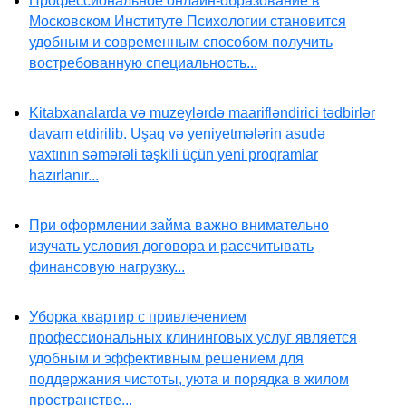
Профессиональное онлайн-образование в
Московском Институте Психологии становится
удобным и современным способом получить
востребованную специальность...
Kitabxanalarda və muzeylərdə maarifləndirici tədbirlər
davam etdirilib. Uşaq və yeniyetmələrin asudə
vaxtının səmərəli təşkili üçün yeni proqramlar
hazırlanır...
При оформлении займа важно внимательно
изучать условия договора и рассчитывать
финансовую нагрузку...
Уборка квартир с привлечением
профессиональных клининговых услуг является
удобным и эффективным решением для
поддержания чистоты, уюта и порядка в жилом
пространстве...