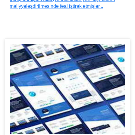
maliyyələşdirilməsində fəal iştirak etmişlər...