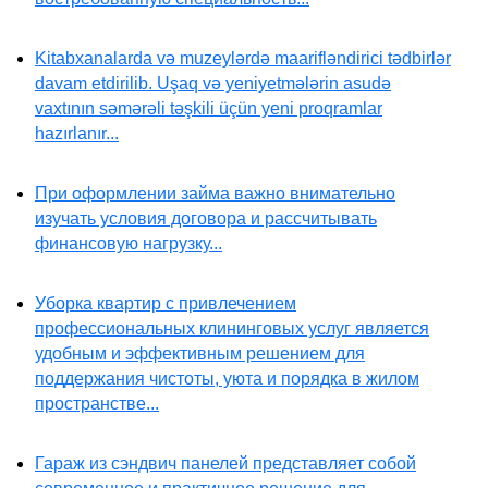
Kitabxanalarda və muzeylərdə maarifləndirici tədbirlər
davam etdirilib. Uşaq və yeniyetmələrin asudə
vaxtının səmərəli təşkili üçün yeni proqramlar
hazırlanır...
При оформлении займа важно внимательно
изучать условия договора и рассчитывать
финансовую нагрузку...
Уборка квартир с привлечением
профессиональных клининговых услуг является
удобным и эффективным решением для
поддержания чистоты, уюта и порядка в жилом
пространстве...
Гараж из сэндвич панелей представляет собой