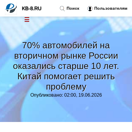
KB-8.RU
Поиск
Пользователям
☰
Новости
»
70% автомобилей на
Тренды новостей
»
вторичном рынке России
оказались старше 10 лет.
Рубрики
»
Китай помогает решить
Правила
»
проблему
Опубликовано: 02:00, 19.06.2026
Контакт
»