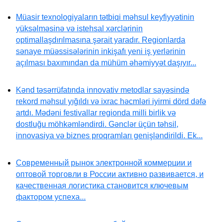
Müasir texnologiyaların tətbiqi məhsul keyfiyyətinin
yüksəlməsinə və istehsal xərclərinin
optimallaşdırılmasına şərait yaradır. Regionlarda
sənaye müəssisələrinin inkişafı yeni iş yerlərinin
açılması baxımından da mühüm əhəmiyyət daşıyır...
Kənd təsərrüfatında innovativ metodlar sayəsində
rekord məhsul yığıldı və ixrac həcmləri iyirmi dörd dəfə
artdı. Mədəni festivallar regionda milli birlik və
dostluğu möhkəmləndirdi. Gənclər üçün təhsil,
innovasiya və biznes proqramları genişləndirildi. Ek...
Современный рынок электронной коммерции и
оптовой торговли в России активно развивается, и
качественная логистика становится ключевым
фактором успеха...