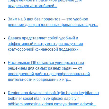
современное и практичное решение для
владельцев автомобилей...
Займ на 3 дня без процентов — это удобное
решение для краткосрочных финансовых задач...
Давака представляет собой удобный и
эффективный инструмент для получения
краткосрочной финансовой поддержки...
Настольные ПК остаются универсальным
решением для самых разных задач — от
повседневной работы до профессиональной
деятельности и современных игр...
Regionların davamlı inkişafı üçün həyata keçirilən bu
tədbirlər sosial rifahın və iqtisadi sabitliyin
möhkəmlənməsinə xidmət etməyə davam edəcək...