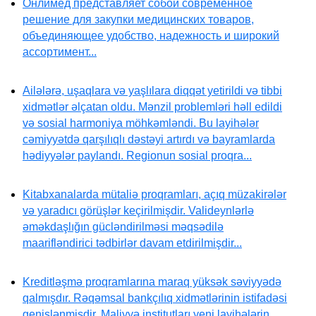
Онлимед представляет собой современное
решение для закупки медицинских товаров,
объединяющее удобство, надежность и широкий
ассортимент...
Ailələrə, uşaqlara və yaşlılara diqqət yetirildi və tibbi
xidmətlər əlçatan oldu. Mənzil problemləri həll edildi
və sosial harmoniya möhkəmləndi. Bu layihələr
cəmiyyətdə qarşılıqlı dəstəyi artırdı və bayramlarda
hədiyyələr paylandı. Regionun sosial proqra...
Kitabxanalarda mütaliə proqramları, açıq müzakirələr
və yaradıcı görüşlər keçirilmişdir. Valideynlərlə
əməkdaşlığın gücləndirilməsi məqsədilə
maarifləndirici tədbirlər davam etdirilmişdir...
Kreditləşmə proqramlarına maraq yüksək səviyyədə
qalmışdır. Rəqəmsal bankçılıq xidmətlərinin istifadəsi
genişlənmişdir. Maliyyə institutları yeni layihələrin