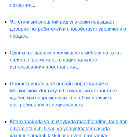
покрытия...
Эстетичный внешний вид упаковки повышает
доверие потребителей и способствует увеличению
продаж...
Одним из главных преимуществ мебели на заказ
является возможность рационального
использования пространства...
Профессиональное онлайн-образование в
Московском Институте Психологии становится
удобным и современным способом получить
востребованную специальность...
Kitabxanalarda və muzeylərdə maarifləndirici tədbirlər
davam etdirilib. Uşaq və yeniyetmələrin asudə
vaxtının səmərəli təşkili üçün yeni proqramlar