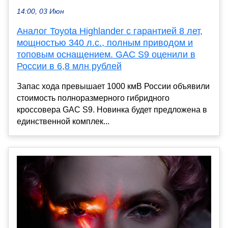
14:00, 03 Июн
Аналог Toyota Highlander с гарантией 8 лет,
мощностью 340 л.с., полным приводом и
топовым оснащением. GAC S9 оценили в
России в 6,8 млн рублей
Запас хода превышает 1000 кмВ России объявили
стоимость полноразмерного гибридного
кроссовера GAC S9. Новинка будет предложена в
единственной комплек...