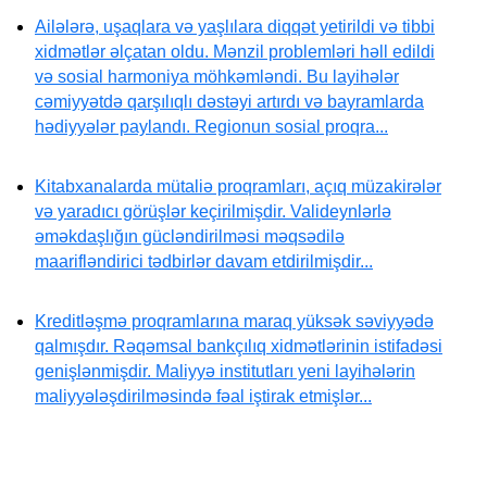
Ailələrə, uşaqlara və yaşlılara diqqət yetirildi və tibbi
xidmətlər əlçatan oldu. Mənzil problemləri həll edildi
və sosial harmoniya möhkəmləndi. Bu layihələr
cəmiyyətdə qarşılıqlı dəstəyi artırdı və bayramlarda
hədiyyələr paylandı. Regionun sosial proqra...
Kitabxanalarda mütaliə proqramları, açıq müzakirələr
və yaradıcı görüşlər keçirilmişdir. Valideynlərlə
əməkdaşlığın gücləndirilməsi məqsədilə
maarifləndirici tədbirlər davam etdirilmişdir...
Kreditləşmə proqramlarına maraq yüksək səviyyədə
qalmışdır. Rəqəmsal bankçılıq xidmətlərinin istifadəsi
genişlənmişdir. Maliyyə institutları yeni layihələrin
maliyyələşdirilməsində fəal iştirak etmişlər...