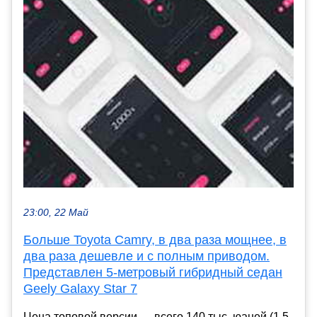
23:00, 22 Май
Больше Toyota Camry, в два раза мощнее, в
два раза дешевле и с полным приводом.
Представлен 5-метровый гибридный седан
Geely Galaxy Star 7
Цена топовой версии — всего 140 тыс. юаней (1,5