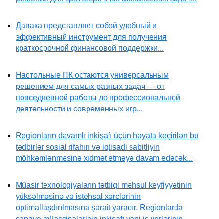
Давака представляет собой удобный и
эффективный инструмент для получения
краткосрочной финансовой поддержки...
Настольные ПК остаются универсальным
решением для самых разных задач — от
повседневной работы до профессиональной
деятельности и современных игр...
Regionların davamlı inkişafı üçün həyata keçirilən bu
tədbirlər sosial rifahın və iqtisadi sabitliyin
möhkəmlənməsinə xidmət etməyə davam edəcək...
Müasir texnologiyaların tətbiqi məhsul keyfiyyətinin
yüksəlməsinə və istehsal xərclərinin
optimallaşdırılmasına şərait yaradır. Regionlarda
sənaye müəssisələrinin inkişafı yeni iş yerlərinin