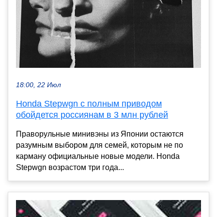
18:00, 22 Июл
Honda Stepwgn с полным приводом
обойдется россиянам в 3 млн рублей
Праворульные минивэны из Японии остаются
разумным выбором для семей, которым не по
карману официальные новые модели. Honda
Stepwgn возрастом три года...