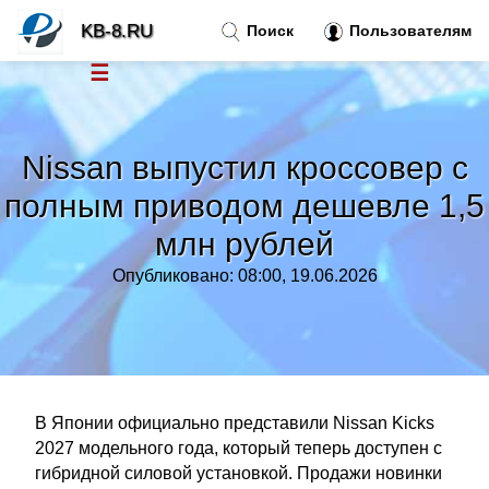
KB-8.RU
Поиск
Пользователям
☰
Новости
»
Nissan выпустил кроссовер с
Тренды новостей
»
полным приводом дешевле 1,5
млн рублей
Рубрики
»
Опубликовано: 08:00, 19.06.2026
Правила
»
Контакт
»
В Японии официально представили Nissan Kicks
2027 модельного года, который теперь доступен с
гибридной силовой установкой. Продажи новинки