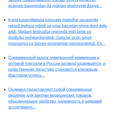
açılması baxımından da mühüm əhəmiyyət daşıyır...
Kənd təsərrüfatında innovativ metodlar sayəsində
rekord məhsul yığıldı və ixrac həcmləri iyirmi dörd dəfə
artdı. Mədəni festivallar regionda milli birlik və
dostluğu möhkəmləndirdi. Gənclər üçün təhsil,
innovasiya və biznes proqramları genişləndirildi. Ek...
Современный рынок электронной коммерции и
оптовой торговли в России активно развивается, и
качественная логистика становится ключевым
фактором успеха...
Онлимед представляет собой современное
решение для закупки медицинских товаров,
объединяющее удобство, надежность и широкий
ассортимент...