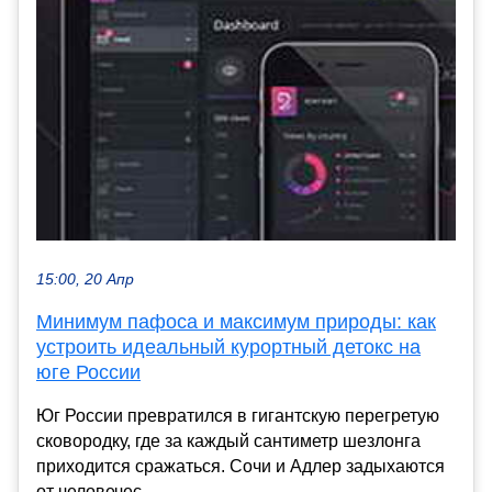
15:00, 20 Апр
Минимум пафоса и максимум природы: как
устроить идеальный курортный детокс на
юге России
Юг России превратился в гигантскую перегретую
сковородку, где за каждый сантиметр шезлонга
приходится сражаться. Сочи и Адлер задыхаются
от человечес...