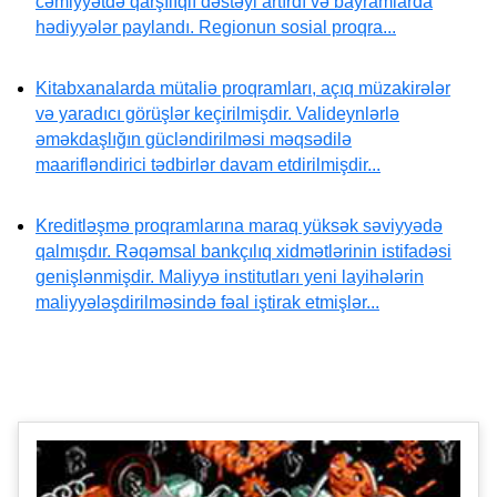
cəmiyyətdə qarşılıqlı dəstəyi artırdı və bayramlarda
hədiyyələr paylandı. Regionun sosial proqra...
Kitabxanalarda mütaliə proqramları, açıq müzakirələr
və yaradıcı görüşlər keçirilmişdir. Valideynlərlə
əməkdaşlığın gücləndirilməsi məqsədilə
maarifləndirici tədbirlər davam etdirilmişdir...
Kreditləşmə proqramlarına maraq yüksək səviyyədə
qalmışdır. Rəqəmsal bankçılıq xidmətlərinin istifadəsi
genişlənmişdir. Maliyyə institutları yeni layihələrin
maliyyələşdirilməsində fəal iştirak etmişlər...