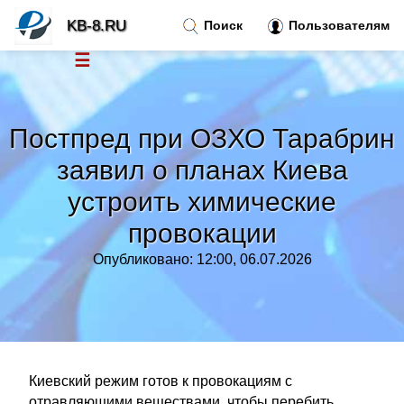
KB-8.RU
Поиск
Пользователям
☰
Новости
»
Постпред при ОЗХО Тарабрин
Тренды новостей
»
заявил о планах Киева
устроить химические
Рубрики
»
провокации
Правила
»
Опубликовано: 12:00, 06.07.2026
Контакт
»
Киевский режим готов к провокациям с
отравляющими веществами, чтобы перебить