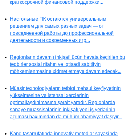
краткосрочной финансовой поддержки...
Настольные ПК остаются универсальным
решением для самых разных задач — от
повседневной работы до профессиональной
деятельности и современных игр...
Regionların davamlı inkişafı üçün həyata keçirilən bu
tədbirlər sosial rifahın və iqtisadi sabitliyin
möhkəmlənməsinə xidmət etməyə davam edəcək...
Müasir texnologiyaların tətbiqi məhsul keyfiyyətinin
yüksəlməsinə və istehsal xərclərinin
optimallaşdırılmasına şərait yaradır. Regionlarda
sənaye müəssisələrinin inkişafı yeni iş yerlərinin
açılması baxımından da mühüm əhəmiyyət daşıyır...
Kənd təsərrüfatında innovativ metodlar sayəsində