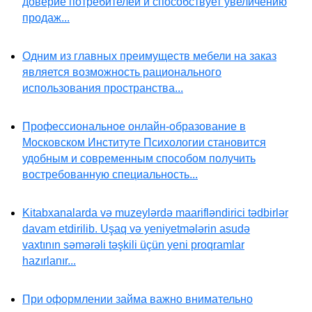
доверие потребителей и способствует увеличению
продаж...
Одним из главных преимуществ мебели на заказ
является возможность рационального
использования пространства...
Профессиональное онлайн-образование в
Московском Институте Психологии становится
удобным и современным способом получить
востребованную специальность...
Kitabxanalarda və muzeylərdə maarifləndirici tədbirlər
davam etdirilib. Uşaq və yeniyetmələrin asudə
vaxtının səmərəli təşkili üçün yeni proqramlar
hazırlanır...
При оформлении займа важно внимательно