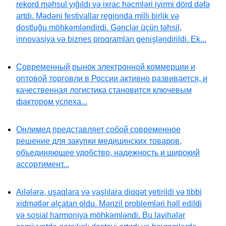
rekord məhsul yığıldı və ixrac həcmləri iyirmi dörd dəfə
artdı. Mədəni festivallar regionda milli birlik və
dostluğu möhkəmləndirdi. Gənclər üçün təhsil,
innovasiya və biznes proqramları genişləndirildi. Ek...
Современный рынок электронной коммерции и
оптовой торговли в России активно развивается, и
качественная логистика становится ключевым
фактором успеха...
Онлимед представляет собой современное
решение для закупки медицинских товаров,
объединяющее удобство, надежность и широкий
ассортимент...
Ailələrə, uşaqlara və yaşlılara diqqət yetirildi və tibbi
xidmətlər əlçatan oldu. Mənzil problemləri həll edildi
və sosial harmoniya möhkəmləndi. Bu layihələr