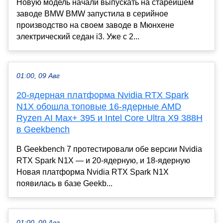
Новую модель начали выпускать на старейшем
заводе BMW BMW запустила в серийное
производство на своем заводе в Мюнхене
электрический седан i3. Уже с 2...
01:00, 09 Авг
20-ядерная платформа Nvidia RTX Spark
N1X обошла топовые 16-ядерные AMD
Ryzen AI Max+ 395 и Intel Core Ultra X9 388H
в Geekbench
В Geekbench 7 протестировали обе версии Nvidia
RTX Spark N1X — и 20-ядерную, и 18-ядерную
Новая платформа Nvidia RTX Spark N1X
появилась в базе Geekb...
01:00, 09 Авг