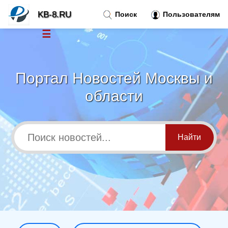
KB-8.RU
Поиск
Пользователям
☰
Новости
»
Портал Новостей Москвы и
Тренды новостей
»
области
Рубрики
»
Правила
»
Контакт
»