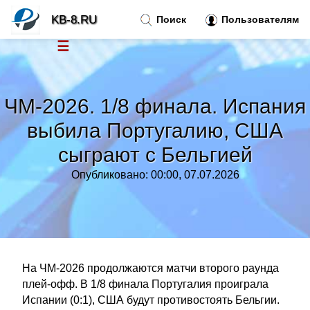
KB-8.RU
Поиск
Пользователям
☰
Новости
»
ЧМ-2026. 1/8 финала. Испания
Тренды новостей
»
выбила Португалию, США
сыграют с Бельгией
Рубрики
»
Опубликовано: 00:00, 07.07.2026
Правила
»
Контакт
»
На ЧМ-2026 продолжаются матчи второго раунда
плей-офф. В 1/8 финала Португалия проиграла
Испании (0:1), США будут противостоять Бельгии.