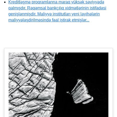
Kreditləşmə proqramlarına maraq yüksək səviyyədə
qalmışdır. Rəqəmsal bankçılıq xidmətlərinin istifadəsi
genişlənmişdir. Maliyyə institutları yeni layihələrin
maliyyələşdirilməsində fəal iştirak etmişlər...