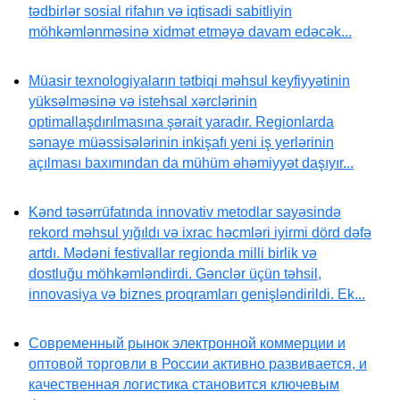
tədbirlər sosial rifahın və iqtisadi sabitliyin
möhkəmlənməsinə xidmət etməyə davam edəcək...
Müasir texnologiyaların tətbiqi məhsul keyfiyyətinin
yüksəlməsinə və istehsal xərclərinin
optimallaşdırılmasına şərait yaradır. Regionlarda
sənaye müəssisələrinin inkişafı yeni iş yerlərinin
açılması baxımından da mühüm əhəmiyyət daşıyır...
Kənd təsərrüfatında innovativ metodlar sayəsində
rekord məhsul yığıldı və ixrac həcmləri iyirmi dörd dəfə
artdı. Mədəni festivallar regionda milli birlik və
dostluğu möhkəmləndirdi. Gənclər üçün təhsil,
innovasiya və biznes proqramları genişləndirildi. Ek...
Современный рынок электронной коммерции и
оптовой торговли в России активно развивается, и
качественная логистика становится ключевым