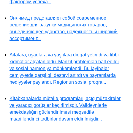
фактором успеха...
Онлимед представляет собой современное
решение для закупки медицинских товаров,
объединяющее удобство, надежность и широкий
ассортимент...
Ailələrə, uşaqlara və yaşlılara diqqət yetirildi və tibbi
xidmətlər əlçatan oldu. Mənzil problemləri həll edildi
və sosial harmoniya möhkəmləndi. Bu layihələr
cəmiyyətdə qarşılıqlı dəstəyi artırdı və bayramlarda
hədiyyələr paylandı. Regionun sosial proqra...
Kitabxanalarda mütaliə proqramları, açıq müzakirələr
və yaradıcı görüşlər keçirilmişdir. Valideynlərlə
əməkdaşlığın gücləndirilməsi məqsədilə
maarifləndirici tədbirlər davam etdirilmişdir...