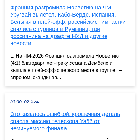
Франция разгромила Норвегию на ЧМ,
Уругвай вылетел, Кабо-Верде, Испания,
Бельгия в плей-офф, российские гимнастки
снялись с турнира в Румынии, три
россиянина на драфте НХЛ и другие
новости
1. На ЧМ-2026 Франция разгромила Норвегию
(4:1) благодаря хет-трику Усмана Дембеле и
вышла в плей-офф с первого места в группе I –
впрочем, скандинав...
03:00, 02 Июн
Это казалось ошибкой: крошечная деталь
спасла миссию телескопа Уэбб от
неминуемого финала