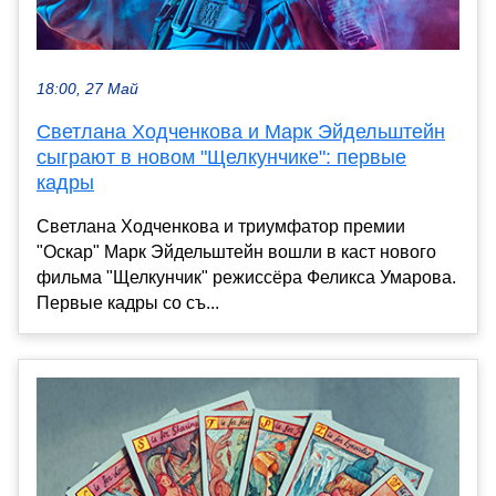
18:00, 27 Май
Светлана Ходченкова и Марк Эйдельштейн
сыграют в новом "Щелкунчике": первые
кадры
Светлана Ходченкова и триумфатор премии
"Оскар" Марк Эйдельштейн вошли в каст нового
фильма "Щелкунчик" режиссёра Феликса Умарова.
Первые кадры со съ...