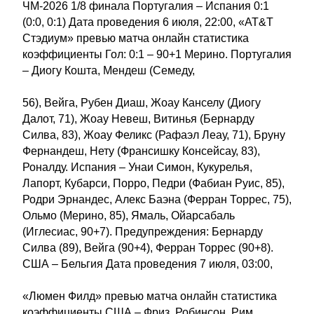
ЧМ-2026 1/8 финала Португалия – Испания 0:1
(0:0, 0:1) Дата проведения 6 июля, 22:00, «AT&T
Стэдиум» превью матча онлайн статистика
коэффициенты Гол: 0:1 – 90+1 Мерино. Португалия
– Диогу Кошта, Мендеш (Семеду,
56), Вейга, Рубен Диаш, Жоау Канселу (Диогу
Далот, 71), Жоау Невеш, Витинья (Бернарду
Силва, 83), Жоау Феликс (Рафаэл Леау, 71), Бруну
Фернандеш, Нету (Франсишку Консейсау, 83),
Роналду. Испания – Унаи Симон, Кукурелья,
Лапорт, Кубарси, Порро, Педри (Фабиан Руис, 85),
Родри Эрнандес, Алекс Баэна (Ферран Торрес, 75),
Ольмо (Мерино, 85), Ямаль, Ойарсабаль
(Иглесиас, 90+7). Предупреждения: Бернарду
Силва (89), Вейга (90+4), Ферран Торрес (90+8).
США – Бельгия Дата проведения 7 июля, 03:00,
«Люмен Филд» превью матча онлайн статистика
коэффициенты США – Фриз, Робинсон, Рим,