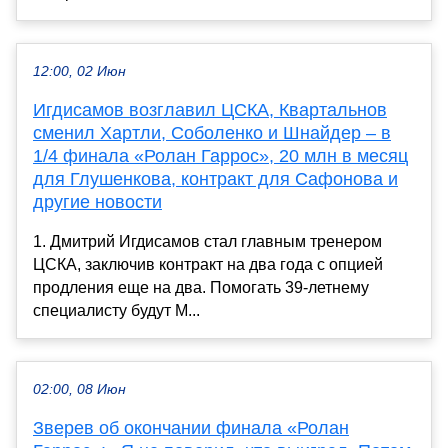
12:00, 02 Июн
Игдисамов возглавил ЦСКА, Квартальнов
сменил Хартли, Соболенко и Шнайдер – в
1/4 финала «Ролан Гаррос», 20 млн в месяц
для Глушенкова, контракт для Сафонова и
другие новости
1. Дмитрий Игдисамов стал главным тренером
ЦСКА, заключив контракт на два года с опцией
продления еще на два. Помогать 39-летнему
специалисту будут М...
02:00, 08 Июн
Зверев об окончании финала «Ролан