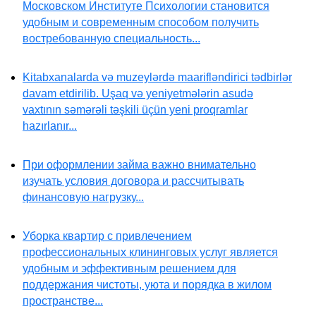
Московском Институте Психологии становится
удобным и современным способом получить
востребованную специальность...
Kitabxanalarda və muzeylərdə maarifləndirici tədbirlər
davam etdirilib. Uşaq və yeniyetmələrin asudə
vaxtının səmərəli təşkili üçün yeni proqramlar
hazırlanır...
При оформлении займа важно внимательно
изучать условия договора и рассчитывать
финансовую нагрузку...
Уборка квартир с привлечением
профессиональных клининговых услуг является
удобным и эффективным решением для
поддержания чистоты, уюта и порядка в жилом
пространстве...