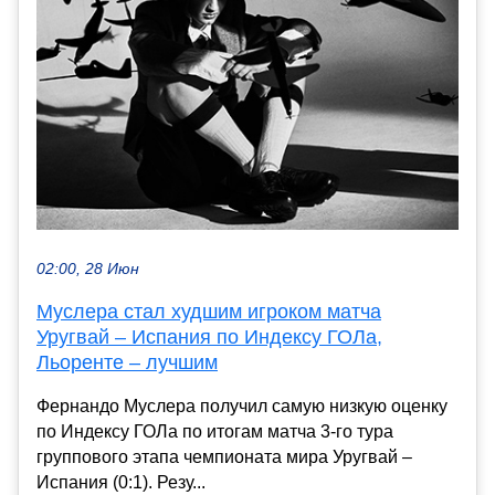
02:00, 28 Июн
Муслера стал худшим игроком матча
Уругвай – Испания по Индексу ГОЛа,
Льоренте – лучшим
Фернандо Муслера получил самую низкую оценку
по Индексу ГОЛа по итогам матча 3-го тура
группового этапа чемпионата мира Уругвай –
Испания (0:1). Резу...