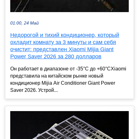
01:00, 24 Май
Недорогой и тихий кондиционер, который
охладит комнату за 3 минуты и сам себя
очистит: представлен Xiaomi Mijia Giant
Power Saver 2026 за 280 долларов
Он работает в диапазоне от -35°C до +60°CXiaomi
представила на китайском рынке новый
кондиционер Mijia Air Conditioner Giant Power
Saver 2026. Устрой...