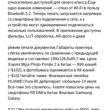
относительно доступной для своего класса.Еще
одно важное изменение — отказ от Wi-Fi в пользу
Bluetooth 5.2. Теперь печать запускается напрямую
со смартфона без подключения к сети, а к
устройству могут одновременно подключаться
несколько пользователей. В приложении доступны
фильтры, LUT-обработка, AR-фото и даже
режим печати документов.Габариты принтера
слегка увеличились по сравнению с предыдущей
моделью и составляют 199х126,6х85,7 мм. Цена
Xiaomi Mijia Photo Printer 2 в Китае — 699 юаней
(~$102), а фотобумага оценивается в 69 юаней
(~$10).Читайте также: Флагманская линейка
HUAWEI Pura 90 дебютирует глобально 14 июля
Все-таки это случилось. Xiaomi повысила цены на
смартфоны REDMI в Китае Флагман Samsung
Galaxy
S27 Ultra получит аккумулятор либо на 5600, либо