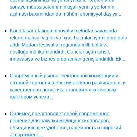
sənaye müəssisələrinin inkişafı yeni iş yerlərinin
açılması baxımından da mühüm əhəmiyyət daşıyır...
Kənd təsərrüfatında innovativ metodlar sayəsində
rekord məhsul yığıldı və ixrac həcmləri iyirmi dörd dəfə
artdı. Mədəni festivallar regionda milli birlik və
dostluğu möhkəmləndirdi. Gənclər üçün təhsil,
innovasiya və biznes proqramları genişləndirildi. Ek...
Современный рынок электронной коммерции и
оптовой торговли в России активно развивается, и
качественная логистика становится ключевым
фактором успеха...
Онлимед представляет собой современное
решение для закупки медицинских товаров,
объединяющее удобство, надежность и широкий
ассортимент...