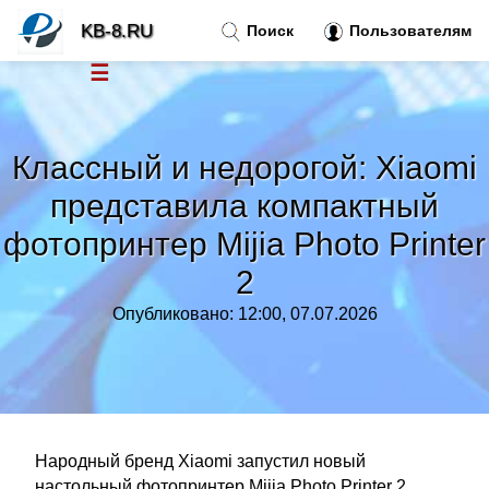
KB-8.RU
Поиск
Пользователям
☰
Новости
»
Классный и недорогой: Xiaomi
Тренды новостей
»
представила компактный
фотопринтер Mijia Photo Printer
Рубрики
»
2
Правила
»
Опубликовано: 12:00, 07.07.2026
Контакт
»
Народный бренд Xiaomi запустил новый
настольный фотопринтер Mijia Photo Printer 2.