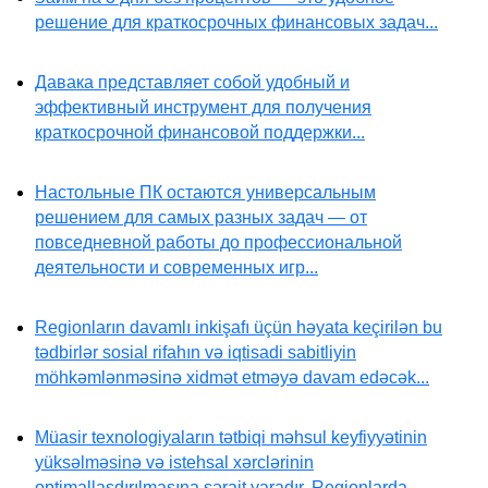
решение для краткосрочных финансовых задач...
Давака представляет собой удобный и
эффективный инструмент для получения
краткосрочной финансовой поддержки...
Настольные ПК остаются универсальным
решением для самых разных задач — от
повседневной работы до профессиональной
деятельности и современных игр...
Regionların davamlı inkişafı üçün həyata keçirilən bu
tədbirlər sosial rifahın və iqtisadi sabitliyin
möhkəmlənməsinə xidmət etməyə davam edəcək...
Müasir texnologiyaların tətbiqi məhsul keyfiyyətinin
yüksəlməsinə və istehsal xərclərinin
optimallaşdırılmasına şərait yaradır. Regionlarda