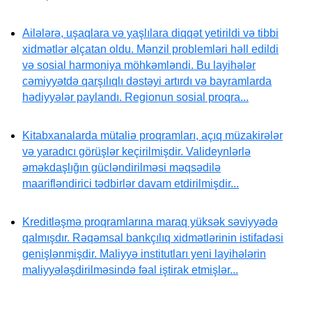
Ailələrə, uşaqlara və yaşlılara diqqət yetirildi və tibbi
xidmətlər əlçatan oldu. Mənzil problemləri həll edildi
və sosial harmoniya möhkəmləndi. Bu layihələr
cəmiyyətdə qarşılıqlı dəstəyi artırdı və bayramlarda
hədiyyələr paylandı. Regionun sosial proqra...
Kitabxanalarda mütaliə proqramları, açıq müzakirələr
və yaradıcı görüşlər keçirilmişdir. Valideynlərlə
əməkdaşlığın gücləndirilməsi məqsədilə
maarifləndirici tədbirlər davam etdirilmişdir...
Kreditləşmə proqramlarına maraq yüksək səviyyədə
qalmışdır. Rəqəmsal bankçılıq xidmətlərinin istifadəsi
genişlənmişdir. Maliyyə institutları yeni layihələrin
maliyyələşdirilməsində fəal iştirak etmişlər...