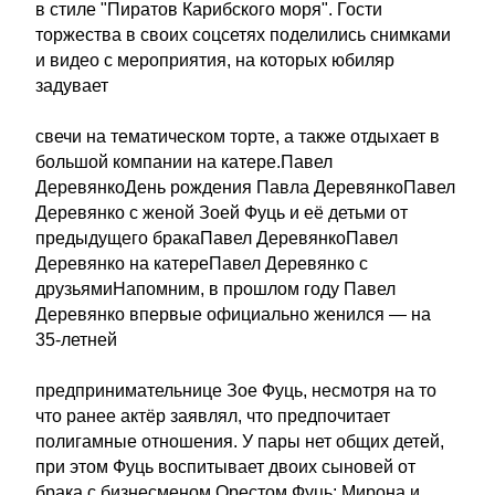
в стиле "Пиратов Карибского моря". Гости
торжества в своих соцсетях поделились снимками
и видео с мероприятия, на которых юбиляр
задувает
свечи на тематическом торте, а также отдыхает в
большой компании на катере.Павел
ДеревянкоДень рождения Павла ДеревянкоПавел
Деревянко с женой Зоей Фуць и её детьми от
предыдущего бракаПавел ДеревянкоПавел
Деревянко на катереПавел Деревянко с
друзьямиНапомним, в прошлом году Павел
Деревянко впервые официально женился — на
35-летней
предпринимательнице Зое Фуць, несмотря на то
что ранее актёр заявлял, что предпочитает
полигамные отношения. У пары нет общих детей,
при этом Фуць воспитывает двоих сыновей от
брака с бизнесменом Орестом Фуць: Мирона и