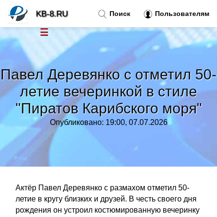
KB-8.RU
Поиск
Пользователям
☰
Новости
»
Павел Деревянко с отметил 50-
Тренды новостей
»
летие вечеринкой в стиле
"Пиратов Карибского моря"
Рубрики
»
Опубликовано: 19:00, 07.07.2026
Правила
»
Контакт
»
Актёр Павел Деревянко с размахом отметил 50-
летие в кругу близких и друзей. В честь своего дня
рождения он устроил костюмированную вечеринку