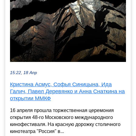
15:22, 18 Апр
Кристина Асмус, Софья Синицына, Ида
Галич, Павел Деревянко и Анна Снаткина на
открытии ММКФ
16 апреля прошла торжественная церемония
открытия 48-го Московского международного
кинофестиваля. На красную дорожку столичного
кинотеатра "Россия" в...