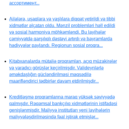
ассортимент...
Ailələrə, uşaqlara və yaşlılara diqqət yetirildi və tibbi
xidmətlər əlçatan oldu. Mənzil problemləri həll edildi
və sosial harmoniya möhkəmləndi. Bu layihələr
cəmiyyətdə qarşılıqlı dəstəyi artırdı və bayramlarda
hədiyyələr paylandı. Regionun sosial proqra...
Kitabxanalarda mütaliə proqramları, açıq müzakirələr
və yaradıcı görüşlər keçirilmişdir. Valideynlərlə
əməkdaşlığın gücləndirilməsi məqsədilə
maarifləndirici tədbirlər davam etdirilmişdir...
Kreditləşmə proqramlarına maraq yüksək səviyyədə
qalmışdır. Rəqəmsal bankçılıq xidmətlərinin istifadəsi
genişlənmişdir. Maliyyə institutları yeni layihələrin
maliyyələşdirilməsində fəal iştirak etmişlər...