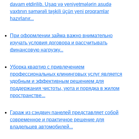
davam etdirilib. Uşaq və yeniyetmələrin asudə
vaxtının səmərəli təşkili üçün yeni proqramlar
hazırlanır...
При оформлении займа важно внимательно
изучать условия договора и рассчитывать
финансовую нагрузку...
Уборка квартир с привлечением
профессиональных клининговых услуг является
удобным и эффективным решением для
поддержания чистоты, уюта и порядка в жилом
пространстве...
Гараж из сэндвич панелей представляет собой
современное и практичное решение для
владельцев автомобилей...