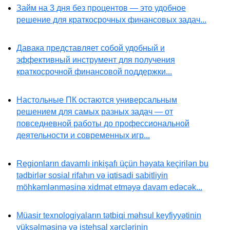
Займ на 3 дня без процентов — это удобное
решение для краткосрочных финансовых задач...
Давака представляет собой удобный и
эффективный инструмент для получения
краткосрочной финансовой поддержки...
Настольные ПК остаются универсальным
решением для самых разных задач — от
повседневной работы до профессиональной
деятельности и современных игр...
Regionların davamlı inkişafı üçün həyata keçirilən bu
tədbirlər sosial rifahın və iqtisadi sabitliyin
möhkəmlənməsinə xidmət etməyə davam edəcək...
Müasir texnologiyaların tətbiqi məhsul keyfiyyətinin
yüksəlməsinə və istehsal xərclərinin