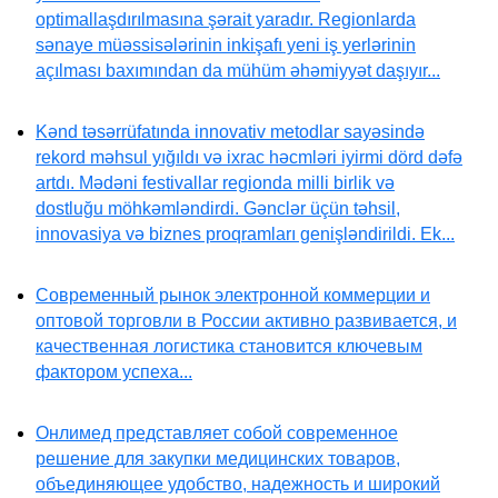
optimallaşdırılmasına şərait yaradır. Regionlarda
sənaye müəssisələrinin inkişafı yeni iş yerlərinin
açılması baxımından da mühüm əhəmiyyət daşıyır...
Kənd təsərrüfatında innovativ metodlar sayəsində
rekord məhsul yığıldı və ixrac həcmləri iyirmi dörd dəfə
artdı. Mədəni festivallar regionda milli birlik və
dostluğu möhkəmləndirdi. Gənclər üçün təhsil,
innovasiya və biznes proqramları genişləndirildi. Ek...
Современный рынок электронной коммерции и
оптовой торговли в России активно развивается, и
качественная логистика становится ключевым
фактором успеха...
Онлимед представляет собой современное
решение для закупки медицинских товаров,
объединяющее удобство, надежность и широкий