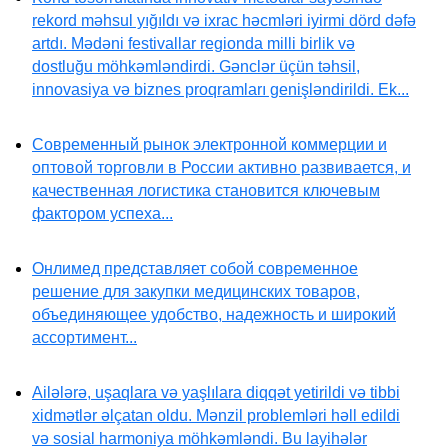
rekord məhsul yığıldı və ixrac həcmləri iyirmi dörd dəfə
artdı. Mədəni festivallar regionda milli birlik və
dostluğu möhkəmləndirdi. Gənclər üçün təhsil,
innovasiya və biznes proqramları genişləndirildi. Ek...
Современный рынок электронной коммерции и
оптовой торговли в России активно развивается, и
качественная логистика становится ключевым
фактором успеха...
Онлимед представляет собой современное
решение для закупки медицинских товаров,
объединяющее удобство, надежность и широкий
ассортимент...
Ailələrə, uşaqlara və yaşlılara diqqət yetirildi və tibbi
xidmətlər əlçatan oldu. Mənzil problemləri həll edildi
və sosial harmoniya möhkəmləndi. Bu layihələr