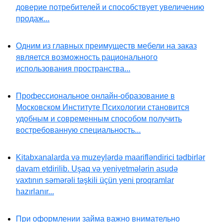
доверие потребителей и способствует увеличению
продаж...
Одним из главных преимуществ мебели на заказ
является возможность рационального
использования пространства...
Профессиональное онлайн-образование в
Московском Институте Психологии становится
удобным и современным способом получить
востребованную специальность...
Kitabxanalarda və muzeylərdə maarifləndirici tədbirlər
davam etdirilib. Uşaq və yeniyetmələrin asudə
vaxtının səmərəli təşkili üçün yeni proqramlar
hazırlanır...
При оформлении займа важно внимательно