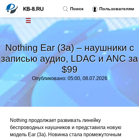
KB-8.RU
Поиск
Пользователям
☰
Новости
»
Nothing Ear (3a) – наушники с
Тренды новостей
»
записью аудио, LDAC и ANC за
$99
Рубрики
»
Опубликовано: 05:00, 08.07.2026
Правила
»
Контакт
»
Nothing продолжает развивать линейку
беспроводных наушников и представила новую
модель Ear (3a). Новинка стала промежуточным