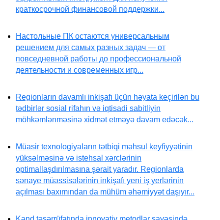
краткосрочной финансовой поддержки...
Настольные ПК остаются универсальным
решением для самых разных задач — от
повседневной работы до профессиональной
деятельности и современных игр...
Regionların davamlı inkişafı üçün həyata keçirilən bu
tədbirlər sosial rifahın və iqtisadi sabitliyin
möhkəmlənməsinə xidmət etməyə davam edəcək...
Müasir texnologiyaların tətbiqi məhsul keyfiyyətinin
yüksəlməsinə və istehsal xərclərinin
optimallaşdırılmasına şərait yaradır. Regionlarda
sənaye müəssisələrinin inkişafı yeni iş yerlərinin
açılması baxımından da mühüm əhəmiyyət daşıyır...
Kənd təsərrüfatında innovativ metodlar sayəsində