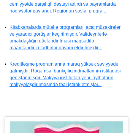
cəmiyyətdə qarşılıqlı dəstəyi artırdı və bayramlarda
hədiyyələr paylandı. Regionun sosial proqra...
Kitabxanalarda mütaliə proqramları, açıq müzakirələr
və yaradıcı görüşlər keçirilmişdir. Valideynlərlə
əməkdaşlığın gücləndirilməsi məqsədilə
maarifləndirici tədbirlər davam etdirilmişdir...
Kreditləşmə proqramlarına maraq yüksək səviyyədə
qalmışdır. Rəqəmsal bankçılıq xidmətlərinin istifadəsi
genişlənmişdir. Maliyyə institutları yeni layihələrin
maliyyələşdirilməsində fəal iştirak etmişlər...