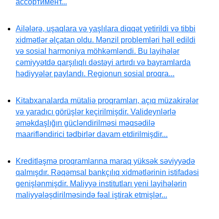
ассортимент...
Ailələrə, uşaqlara və yaşlılara diqqət yetirildi və tibbi
xidmətlər əlçatan oldu. Mənzil problemləri həll edildi
və sosial harmoniya möhkəmləndi. Bu layihələr
cəmiyyətdə qarşılıqlı dəstəyi artırdı və bayramlarda
hədiyyələr paylandı. Regionun sosial proqra...
Kitabxanalarda mütaliə proqramları, açıq müzakirələr
və yaradıcı görüşlər keçirilmişdir. Valideynlərlə
əməkdaşlığın gücləndirilməsi məqsədilə
maarifləndirici tədbirlər davam etdirilmişdir...
Kreditləşmə proqramlarına maraq yüksək səviyyədə
qalmışdır. Rəqəmsal bankçılıq xidmətlərinin istifadəsi
genişlənmişdir. Maliyyə institutları yeni layihələrin
maliyyələşdirilməsində fəal iştirak etmişlər...