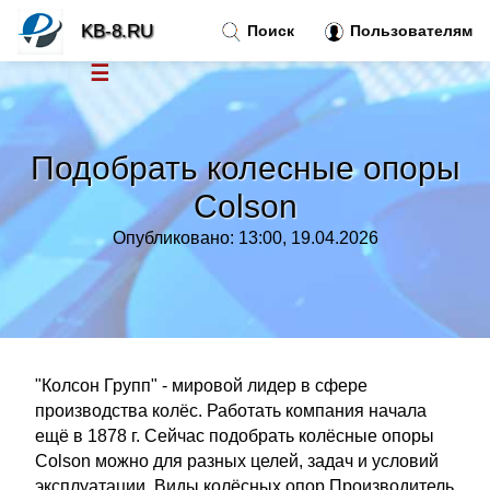
KB-8.RU
Поиск
Пользователям
☰
Новости
»
Подобрать колесные опоры
Тренды новостей
»
Colson
Опубликовано: 13:00, 19.04.2026
Рубрики
»
Правила
»
Контакт
»
"Колсон Групп" - мировой лидер в сфере
производства колёс. Работать компания начала
ещё в 1878 г. Сейчас подобрать колёсные опоры
Colson можно для разных целей, задач и условий
эксплуатации. Виды колёсных опор Производитель