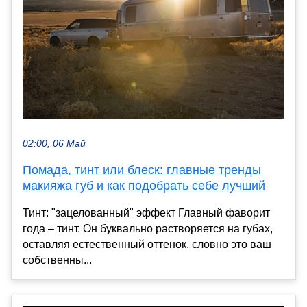
02:00, 06 Май
Помада, тинт или блеск: главные тренды
макияжа губ и как подобрать себе лучший
Тинт: "зацелованный" эффект Главный фаворит
года – тинт. Он буквально растворяется на губах,
оставляя естественный оттенок, словно это ваш
собственны...