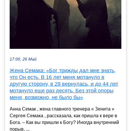
17:00, 26 Май
Жена Семака: «Бог трижды дал мне знать,
что Он есть. В 16 лет меня мотануло в
другую сторону, в 29 вернулась, и до 44 лет
мотануло еще раз десять. Без этой опоры
меня, возможно, не было бы»
Анна Семак , жена главного тренера « Зенита »
Сергея Семака , рассказала, как пришла к вере в
Бога. – Как вы пришли к Богу? Иногда внутренний
порыв, ...