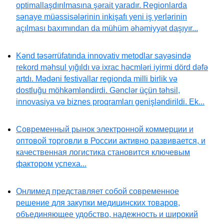
optimallaşdırılmasına şərait yaradır. Regionlarda
sənaye müəssisələrinin inkişafı yeni iş yerlərinin
açılması baxımından da mühüm əhəmiyyət daşıyır...
Kənd təsərrüfatında innovativ metodlar sayəsində
rekord məhsul yığıldı və ixrac həcmləri iyirmi dörd dəfə
artdı. Mədəni festivallar regionda milli birlik və
dostluğu möhkəmləndirdi. Gənclər üçün təhsil,
innovasiya və biznes proqramları genişləndirildi. Ek...
Современный рынок электронной коммерции и
оптовой торговли в России активно развивается, и
качественная логистика становится ключевым
фактором успеха...
Онлимед представляет собой современное
решение для закупки медицинских товаров,
объединяющее удобство, надежность и широкий