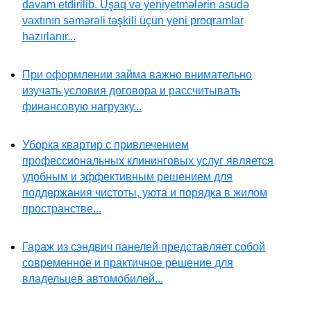
davam etdirilib. Uşaq və yeniyetmələrin asudə
vaxtının səmərəli təşkili üçün yeni proqramlar
hazırlanır...
При оформлении займа важно внимательно
изучать условия договора и рассчитывать
финансовую нагрузку...
Уборка квартир с привлечением
профессиональных клининговых услуг является
удобным и эффективным решением для
поддержания чистоты, уюта и порядка в жилом
пространстве...
Гараж из сэндвич панелей представляет собой
современное и практичное решение для
владельцев автомобилей...