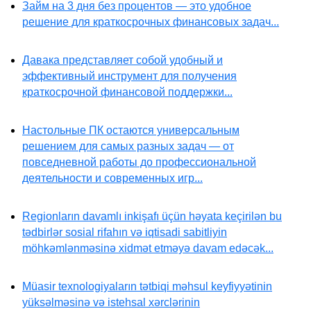
Займ на 3 дня без процентов — это удобное
решение для краткосрочных финансовых задач...
Давака представляет собой удобный и
эффективный инструмент для получения
краткосрочной финансовой поддержки...
Настольные ПК остаются универсальным
решением для самых разных задач — от
повседневной работы до профессиональной
деятельности и современных игр...
Regionların davamlı inkişafı üçün həyata keçirilən bu
tədbirlər sosial rifahın və iqtisadi sabitliyin
möhkəmlənməsinə xidmət etməyə davam edəcək...
Müasir texnologiyaların tətbiqi məhsul keyfiyyətinin
yüksəlməsinə və istehsal xərclərinin