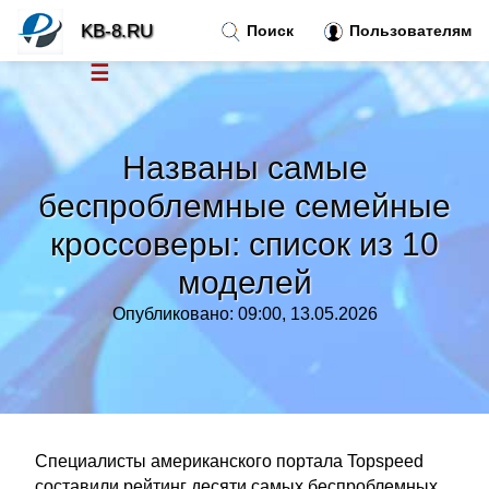
KB-8.RU
Поиск
Пользователям
☰
Новости
»
Названы самые
Тренды новостей
»
беспроблемные семейные
кроссоверы: список из 10
Рубрики
»
моделей
Правила
»
Опубликовано: 09:00, 13.05.2026
Контакт
»
Специалисты американского портала Topspeed
составили рейтинг десяти самых беспроблемных