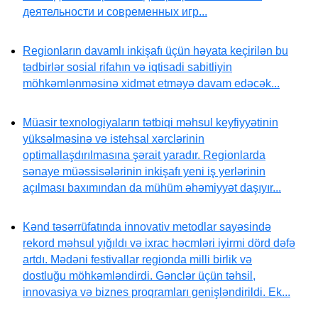
деятельности и современных игр...
Regionların davamlı inkişafı üçün həyata keçirilən bu
tədbirlər sosial rifahın və iqtisadi sabitliyin
möhkəmlənməsinə xidmət etməyə davam edəcək...
Müasir texnologiyaların tətbiqi məhsul keyfiyyətinin
yüksəlməsinə və istehsal xərclərinin
optimallaşdırılmasına şərait yaradır. Regionlarda
sənaye müəssisələrinin inkişafı yeni iş yerlərinin
açılması baxımından da mühüm əhəmiyyət daşıyır...
Kənd təsərrüfatında innovativ metodlar sayəsində
rekord məhsul yığıldı və ixrac həcmləri iyirmi dörd dəfə
artdı. Mədəni festivallar regionda milli birlik və
dostluğu möhkəmləndirdi. Gənclər üçün təhsil,
innovasiya və biznes proqramları genişləndirildi. Ek...