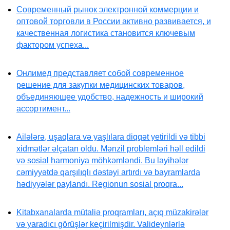
Современный рынок электронной коммерции и
оптовой торговли в России активно развивается, и
качественная логистика становится ключевым
фактором успеха...
Онлимед представляет собой современное
решение для закупки медицинских товаров,
объединяющее удобство, надежность и широкий
ассортимент...
Ailələrə, uşaqlara və yaşlılara diqqət yetirildi və tibbi
xidmətlər əlçatan oldu. Mənzil problemləri həll edildi
və sosial harmoniya möhkəmləndi. Bu layihələr
cəmiyyətdə qarşılıqlı dəstəyi artırdı və bayramlarda
hədiyyələr paylandı. Regionun sosial proqra...
Kitabxanalarda mütaliə proqramları, açıq müzakirələr
və yaradıcı görüşlər keçirilmişdir. Valideynlərlə