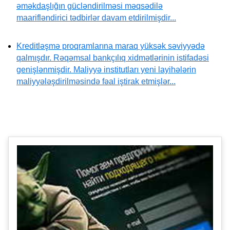
əməkdaşlığın gücləndirilməsi məqsədilə
maarifləndirici tədbirlər davam etdirilmişdir...
Kreditləşmə proqramlarına maraq yüksək səviyyədə
qalmışdır. Rəqəmsal bankçılıq xidmətlərinin istifadəsi
genişlənmişdir. Maliyyə institutları yeni layihələrin
maliyyələşdirilməsində fəal iştirak etmişlər...