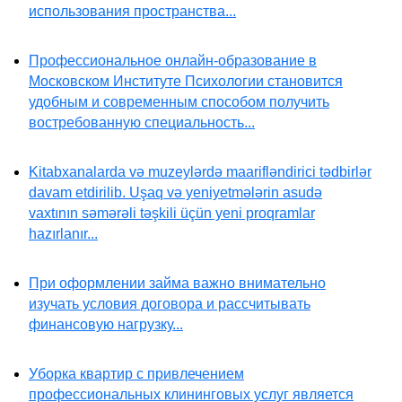
использования пространства...
Профессиональное онлайн-образование в
Московском Институте Психологии становится
удобным и современным способом получить
востребованную специальность...
Kitabxanalarda və muzeylərdə maarifləndirici tədbirlər
davam etdirilib. Uşaq və yeniyetmələrin asudə
vaxtının səmərəli təşkili üçün yeni proqramlar
hazırlanır...
При оформлении займа важно внимательно
изучать условия договора и рассчитывать
финансовую нагрузку...
Уборка квартир с привлечением
профессиональных клининговых услуг является