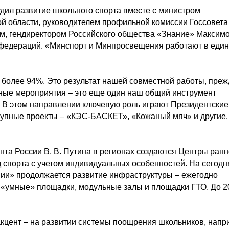
удил развитие школьного спорта вместе с министром
й области, руководителем профильной комиссии Госсовета
, гендиректором Российского общества «Знание» Максим
 федераций. «Минспорт и Минпросвещения работают в еди
 более 94%. Это результат нашей совместной работы, преж
вные мероприятия – это еще один наш общий инструмент
. В этом направлении ключевую роль играют Президентские
крупные проекты – «КЭС-БАСКЕТ», «Кожаный мяч» и другие.
нта России В. В. Путина в регионах создаются Центры ранн
д спорта с учетом индивидуальных особенностей. На сегодн
ссии» продолжается развитие инфраструктуры – ежегодно
х «умные» площадки, модульные залы и площадки ГТО. До 2
акцент – на развитии системы поощрения школьников, напр