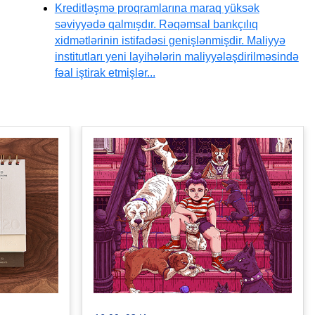
Kreditləşmə proqramlarına maraq yüksək
səviyyədə qalmışdır. Rəqəmsal bankçılıq
xidmətlərinin istifadəsi genişlənmişdir. Maliyyə
institutları yeni layihələrin maliyyələşdirilməsində
fəal iştirak etmişlər...