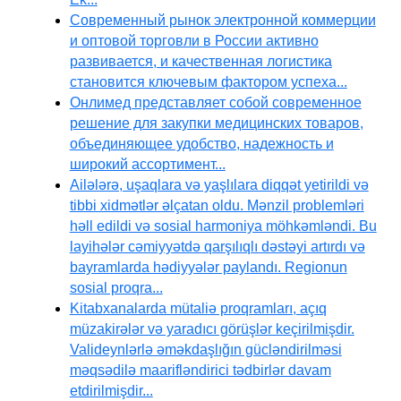
Современный рынок электронной коммерции
и оптовой торговли в России активно
развивается, и качественная логистика
становится ключевым фактором успеха...
Онлимед представляет собой современное
решение для закупки медицинских товаров,
объединяющее удобство, надежность и
широкий ассортимент...
Ailələrə, uşaqlara və yaşlılara diqqət yetirildi və
tibbi xidmətlər əlçatan oldu. Mənzil problemləri
həll edildi və sosial harmoniya möhkəmləndi. Bu
layihələr cəmiyyətdə qarşılıqlı dəstəyi artırdı və
bayramlarda hədiyyələr paylandı. Regionun
sosial proqra...
Kitabxanalarda mütaliə proqramları, açıq
müzakirələr və yaradıcı görüşlər keçirilmişdir.
Valideynlərlə əməkdaşlığın gücləndirilməsi
məqsədilə maarifləndirici tədbirlər davam
etdirilmişdir...