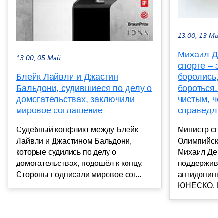
13:00, 13 М
Михаил Д
13:00, 05 Май
спорте – 
Блейк Лайвли и Джастин
боролись
Бальдони, судившиеся по делу о
бороться
домогательствах, заключили
чистым, 
мировое соглашение
справед
Судебный конфликт между Блейк
Министр сп
Лайвли и Джастином Бальдони,
Олимпийск
которые судились по делу о
Михаил Дег
домогательствах, подошёл к концу.
поддержив
Стороны подписали мировое сог...
антидопин
ЮНЕСКО. В