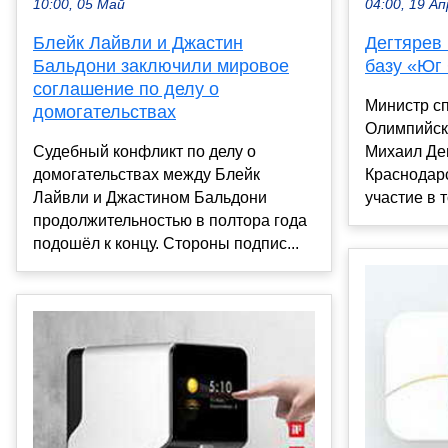
10:00, 05 Май
04:00, 19 Ап
Блейк Лайвли и Джастин
Дегтярев
Бальдони заключили мировое
базу «Юг 
соглашение по делу о
Министр сп
домогательствах
Олимпийск
Судебный конфликт по делу о
Михаил Де
домогательствах между Блейк
Краснодарс
Лайвли и Джастином Бальдони
участие в 
продолжительностью в полтора года
подошёл к концу. Стороны подпис...