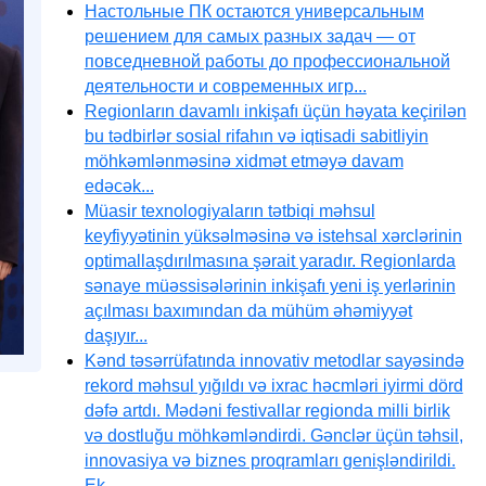
Настольные ПК остаются универсальным
решением для самых разных задач — от
повседневной работы до профессиональной
деятельности и современных игр...
Regionların davamlı inkişafı üçün həyata keçirilən
bu tədbirlər sosial rifahın və iqtisadi sabitliyin
möhkəmlənməsinə xidmət etməyə davam
edəcək...
Müasir texnologiyaların tətbiqi məhsul
keyfiyyətinin yüksəlməsinə və istehsal xərclərinin
optimallaşdırılmasına şərait yaradır. Regionlarda
sənaye müəssisələrinin inkişafı yeni iş yerlərinin
açılması baxımından da mühüm əhəmiyyət
daşıyır...
Kənd təsərrüfatında innovativ metodlar sayəsində
rekord məhsul yığıldı və ixrac həcmləri iyirmi dörd
dəfə artdı. Mədəni festivallar regionda milli birlik
və dostluğu möhkəmləndirdi. Gənclər üçün təhsil,
innovasiya və biznes proqramları genişləndirildi.
Ek...