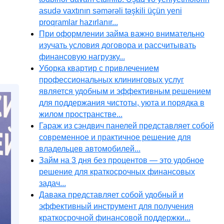
asudə vaxtının səmərəli təşkili üçün yeni
proqramlar hazırlanır...
При оформлении займа важно внимательно
изучать условия договора и рассчитывать
финансовую нагрузку...
Уборка квартир с привлечением
профессиональных клининговых услуг
является удобным и эффективным решением
для поддержания чистоты, уюта и порядка в
жилом пространстве...
Гараж из сэндвич панелей представляет собой
современное и практичное решение для
владельцев автомобилей...
Займ на 3 дня без процентов — это удобное
решение для краткосрочных финансовых
задач...
Давака представляет собой удобный и
эффективный инструмент для получения
краткосрочной финансовой поддержки...