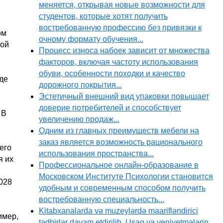
меняется, открывая новые возможности для
студентов, которые хотят получить
востребованную профессию без привязки к
ом
очному формату обучения...
ной
Процесс износа набоек зависит от множества
факторов, включая частоту использования
обуви, особенности походки и качество
де
дорожного покрытия...
Эстетичный внешний вид упаковки повышает
доверие потребителей и способствует
 В
увеличению продаж...
Одним из главных преимуществ мебели на
заказ является возможность рационального
его
использования пространства...
я их
Профессиональное онлайн-образование в
Московском Институте Психологии становится
028
удобным и современным способом получить
востребованную специальность...
Kitabxanalarda və muzeylərdə maarifləndirici
имер,
tədbirlər davam etdirilib. Uşaq və yeniyetmələrin