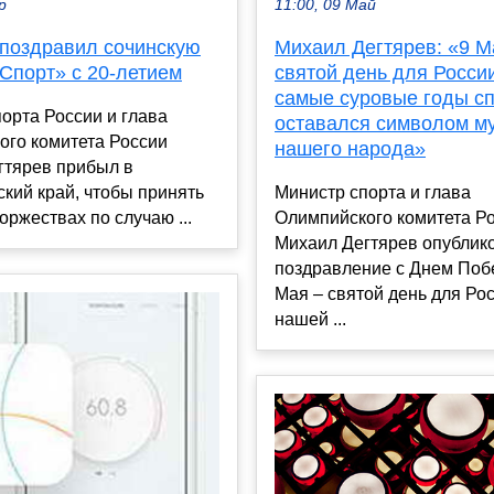
11:00, 09 Май
р
Михаил Дегтярев: «9 М
 поздравил сочинскую
святой день для Росси
Спорт» с 20-летием
самые суровые годы с
орта России и глава
оставался символом м
ого комитета России
нашего народа»
гтярев прибыл в
Министр спорта и глава
кий край, чтобы принять
Олимпийского комитета Р
торжествах по случаю ...
Михаил Дегтярев опублик
поздравление с Днем Поб
Мая – святой день для Рос
нашей ...