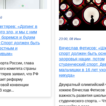
ай
егтярев: «Допинг в
это зло, и мы с ним
, боремся и будем
23:00, 08 Июн
. Спорт должен быть
Вячеслав Фетисов: «Ш
честным и
спорт должен быть осн
ливым»
здоровья нации, потом
орта России, глава
студенческий спорт. Де
ого комитета страны
мальчишки в 16 лет ухо
тярев заявил, что РФ
никуда»
ает реформу
Двукратный олимпийский 
говой конвенции
хоккею Вячеслав Фетисов 
 ходе...
важность развития школьн
студенческого спорта. – Ч