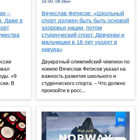
16:00, 08 Июн
ая –
Вячеслав Фетисов: «Школьный
и. Даже в
спорт должен быть быть основой
порт
здоровья нации, потом
ужества
студенческий спорт. Девчонки и
мальчишки в 16 лет уходят в
никуда»
оссии
Двукратный олимпийский чемпион по
овал
хоккею Вячеслав Фетисов указал на
еды. «9
важность развития школьного и
сии. В
студенческого спорта. – Что должно
произойти в росс...