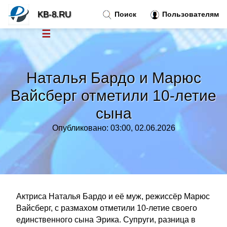
KB-8.RU
Поиск
Пользователям
☰
Новости
»
Наталья Бардо и Марюс
Тренды новостей
»
Вайсберг отметили 10-летие
сына
Рубрики
»
Опубликовано: 03:00, 02.06.2026
Правила
»
Контакт
»
Актриса Наталья Бардо и её муж, режиссёр Марюс
Вайсберг, с размахом отметили 10-летие своего
единственного сына Эрика. Супруги, разница в