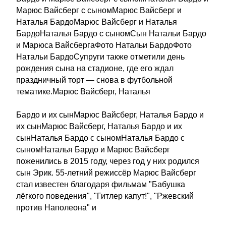
Марюс Вайсберг с сыномМарюс Вайсберг и
Наталья БардоМарюс Вайсберг и Наталья
БардоНаталья Бардо с сыномСын Натальи Бардо
и Марюса ВайсбергаФото Натальи БардоФото
Натальи БардоСупруги также отметили день
рождения сына на стадионе, где его ждал
праздничный торт — снова в футбольной
тематике.Марюс Вайсберг, Наталья
Бардо и их сынМарюс Вайсберг, Наталья Бардо и
их сынМарюс Вайсберг, Наталья Бардо и их
сынНаталья Бардо с сыномНаталья Бардо с
сыномНаталья Бардо и Марюс Вайсберг
поженились в 2015 году, через год у них родился
сын Эрик. 55-летний режиссёр Марюс Вайсберг
стал известен благодаря фильмам "Бабушка
лёгкого поведения", "Гитлер капут!", "Ржевский
против Наполеона" и