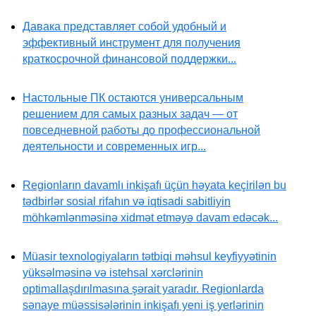
Давака представляет собой удобный и
эффективный инструмент для получения
краткосрочной финансовой поддержки...
Настольные ПК остаются универсальным
решением для самых разных задач — от
повседневной работы до профессиональной
деятельности и современных игр...
Regionların davamlı inkişafı üçün həyata keçirilən bu
tədbirlər sosial rifahın və iqtisadi sabitliyin
möhkəmlənməsinə xidmət etməyə davam edəcək...
Müasir texnologiyaların tətbiqi məhsul keyfiyyətinin
yüksəlməsinə və istehsal xərclərinin
optimallaşdırılmasına şərait yaradır. Regionlarda
sənaye müəssisələrinin inkişafı yeni iş yerlərinin