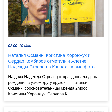
02:00, 19 Май
Наталья Османн, Кристина Хоронжук и
Сердар Комбаров отметили 46-летие
Надежды Стрелец в Каннах: новые фото
На днях Надежда Стрелец отпраздновала день
рождения в узком кругу друзей — Натальи
Османн, соосновательницы бренда 2Mood
Кристины Хоронжук, Сердара К...