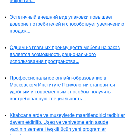
покрытия...
Эстетичный внешний вид упаковки повышает
доверие потребителей и способствует увеличению
продаж...
Одним из главных преимуществ мебели на заказ
является возможность рационального
использования пространства...
Профессиональное онлайн-образование в
Московском Институте Психологии становится
удобным и современным способом получить
востребованную специальность...
Kitabxanalarda və muzeylərdə maarifləndirici tədbirlər
davam etdirilib. Uşaq və yeniyetmələrin asudə
vaxtının səmərəli təşkili üçün yeni proqramlar