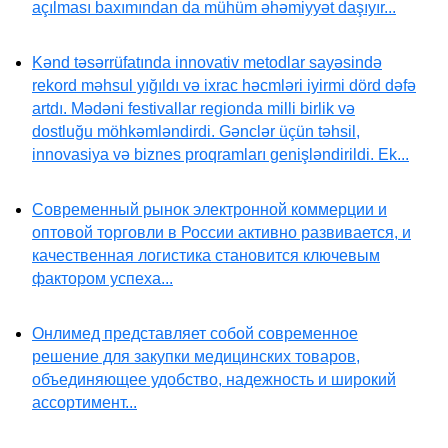
açılması baxımından da mühüm əhəmiyyət daşıyır...
Kənd təsərrüfatında innovativ metodlar sayəsində
rekord məhsul yığıldı və ixrac həcmləri iyirmi dörd dəfə
artdı. Mədəni festivallar regionda milli birlik və
dostluğu möhkəmləndirdi. Gənclər üçün təhsil,
innovasiya və biznes proqramları genişləndirildi. Ek...
Современный рынок электронной коммерции и
оптовой торговли в России активно развивается, и
качественная логистика становится ключевым
фактором успеха...
Онлимед представляет собой современное
решение для закупки медицинских товаров,
объединяющее удобство, надежность и широкий
ассортимент...