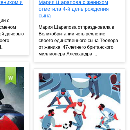
женихом и
Мария Шарапова с женихом
отметила 4-й день рождения
сына
ции с
есменом
Мария Шарапова отпраздновала в
ей дочерью
Великобритании четырёхлетие
оего
своего единственного сына Теодора
...
от жениха, 47-летнего британского
миллионера Александра ...