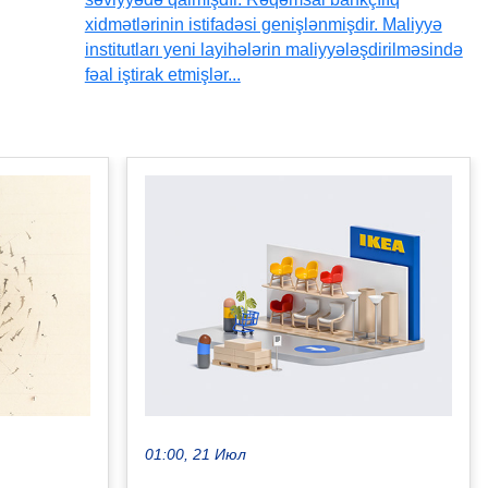
xidmətlərinin istifadəsi genişlənmişdir. Maliyyə
institutları yeni layihələrin maliyyələşdirilməsində
fəal iştirak etmişlər...
01:00, 21 Июл