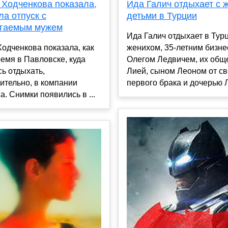
Ида Галич отдыхает с 
 Ходченкова показала,
детьми в Турции
ла отпуск с
гаемым мужем
Ида Галич отдыхает в Тур
женихом, 35-летним бизн
одченкова показала, как
Олегом Ледвичем, их общ
емя в Павловске, куда
Лией, сыном Леоном от св
ь отдыхать,
первого брака и дочерью Л
ительно, в компании
а. Снимки появились в ...