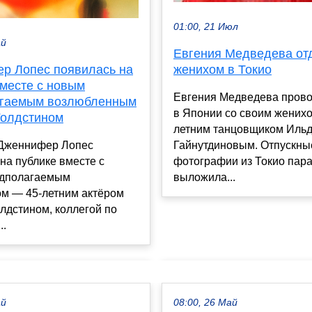
01:00, 21 Июл
ай
Евгения Медведева от
р Лопес появилась на
женихом в Токио
вместе с новым
Евгения Медведева прово
гаемым возлюбленным
в Японии со своим женихо
Голдстином
летним танцовщиком Иль
 Дженнифер Лопес
Гайнутдиновым. Отпускны
на публике вместе с
фотографии из Токио пар
дполагаемым
выложила...
м — 45-летним актёром
лдстином, коллегой по
..
ай
08:00, 26 Май