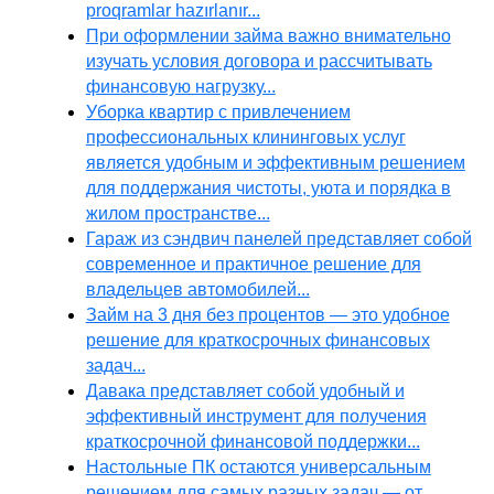
proqramlar hazırlanır...
При оформлении займа важно внимательно
изучать условия договора и рассчитывать
финансовую нагрузку...
Уборка квартир с привлечением
профессиональных клининговых услуг
является удобным и эффективным решением
для поддержания чистоты, уюта и порядка в
жилом пространстве...
Гараж из сэндвич панелей представляет собой
современное и практичное решение для
владельцев автомобилей...
Займ на 3 дня без процентов — это удобное
решение для краткосрочных финансовых
задач...
Давака представляет собой удобный и
эффективный инструмент для получения
краткосрочной финансовой поддержки...
Настольные ПК остаются универсальным
решением для самых разных задач — от