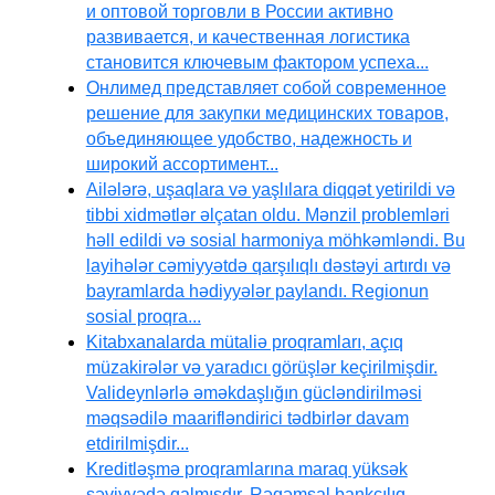
и оптовой торговли в России активно
развивается, и качественная логистика
становится ключевым фактором успеха...
Онлимед представляет собой современное
решение для закупки медицинских товаров,
объединяющее удобство, надежность и
широкий ассортимент...
Ailələrə, uşaqlara və yaşlılara diqqət yetirildi və
tibbi xidmətlər əlçatan oldu. Mənzil problemləri
həll edildi və sosial harmoniya möhkəmləndi. Bu
layihələr cəmiyyətdə qarşılıqlı dəstəyi artırdı və
bayramlarda hədiyyələr paylandı. Regionun
sosial proqra...
Kitabxanalarda mütaliə proqramları, açıq
müzakirələr və yaradıcı görüşlər keçirilmişdir.
Valideynlərlə əməkdaşlığın gücləndirilməsi
məqsədilə maarifləndirici tədbirlər davam
etdirilmişdir...
Kreditləşmə proqramlarına maraq yüksək
səviyyədə qalmışdır. Rəqəmsal bankçılıq