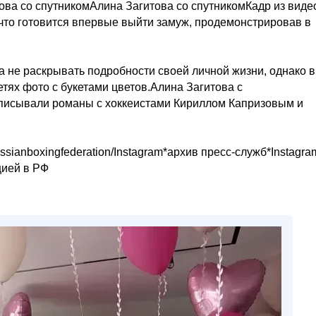
ова со спутникомАлина Загитова со спутникомКадр из виде
 что готовится впервые выйти замуж, продемонстрировав в
 не раскрывать подробности своей личной жизни, однако в
тях фото с букетами цветов.Алина Загитова с
исывали романы с хоккеистами Кириллом Капризовым и
ssianboxingfederation/Instagram*архив пресс-служб*Instagra
цией в РФ