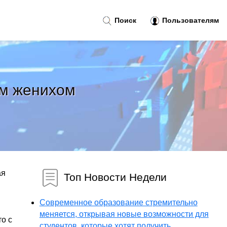
Поиск
Пользователям
ым женихом
ая
Топ Новости Недели
Современное образование стремительно
меняется, открывая новые возможности для
о с
студентов, которые хотят получить