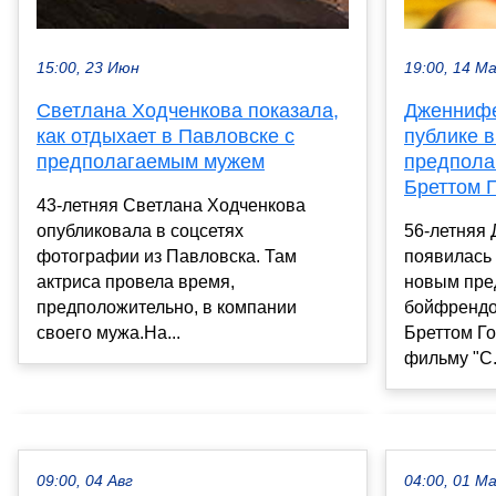
15:00, 23 Июн
19:00, 14 М
Светлана Ходченкова показала,
Дженнифе
как отдыхает в Павловске с
публике 
предполагаемым мужем
предпола
Бреттом 
43-летняя Светлана Ходченкова
опубликовала в соцсетях
56-летняя
фотографии из Павловска. Там
появилась 
актриса провела время,
новым пре
предположительно, в компании
бойфрендо
своего мужа.На...
Бреттом Го
фильму "С.
09:00, 04 Авг
04:00, 01 М