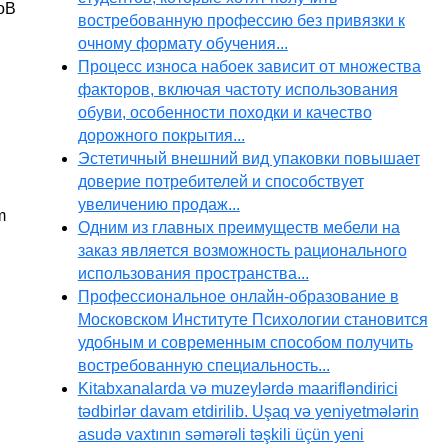
оВ
востребованную профессию без привязки к
очному формату обучения...
Процесс износа набоек зависит от множества
факторов, включая частоту использования
обуви, особенности походки и качество
дорожного покрытия...
Эстетичный внешний вид упаковки повышает
доверие потребителей и способствует
увеличению продаж...
m
Одним из главных преимуществ мебели на
заказ является возможность рационального
использования пространства...
Профессиональное онлайн-образование в
Московском Институте Психологии становится
удобным и современным способом получить
востребованную специальность...
Kitabxanalarda və muzeylərdə maarifləndirici
tədbirlər davam etdirilib. Uşaq və yeniyetmələrin
asudə vaxtının səmərəli təşkili üçün yeni