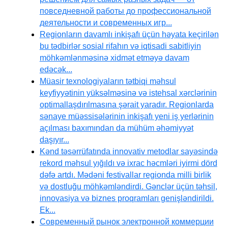
повседневной работы до профессиональной
деятельности и современных игр...
Regionların davamlı inkişafı üçün həyata keçirilən
bu tədbirlər sosial rifahın və iqtisadi sabitliyin
möhkəmlənməsinə xidmət etməyə davam
edəcək...
Müasir texnologiyaların tətbiqi məhsul
keyfiyyətinin yüksəlməsinə və istehsal xərclərinin
optimallaşdırılmasına şərait yaradır. Regionlarda
sənaye müəssisələrinin inkişafı yeni iş yerlərinin
açılması baxımından da mühüm əhəmiyyət
daşıyır...
Kənd təsərrüfatında innovativ metodlar sayəsində
rekord məhsul yığıldı və ixrac həcmləri iyirmi dörd
dəfə artdı. Mədəni festivallar regionda milli birlik
və dostluğu möhkəmləndirdi. Gənclər üçün təhsil,
innovasiya və biznes proqramları genişləndirildi.
Ek...
Современный рынок электронной коммерции