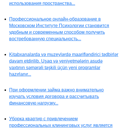
использования пространства...
Профессиональное онлайн-образование в
Московском Институте Психологии становится
удобным и современным способом получить
востребованную специальность...
Kitabxanalarda və muzeylərdə maarifləndirici tədbirlər
davam etdirilib. Uşaq və yeniyetmələrin asudə
vaxtının səmərəli təşkili üçün yeni proqramlar
hazırlanır...
При оформлении займа важно внимательно
изучать условия договора и рассчитывать
финансовую нагрузку...
Уборка квартир с привлечением
профессиональных клининговых услуг является