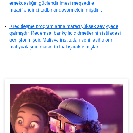
əməkdaşlığın gücləndirilməsi məqsədilə
maarifləndirici tədbirlər davam etdirilmişdir...
Kreditləşmə proqramlarına maraq yüksək səviyyədə
qalmışdır. Rəqəmsal bankçılıq xidmətlərinin istifadəsi
genişlənmişdir. Maliyyə institutları yeni layihələrin
maliyyələşdirilməsində fəal iştirak etmişlər...