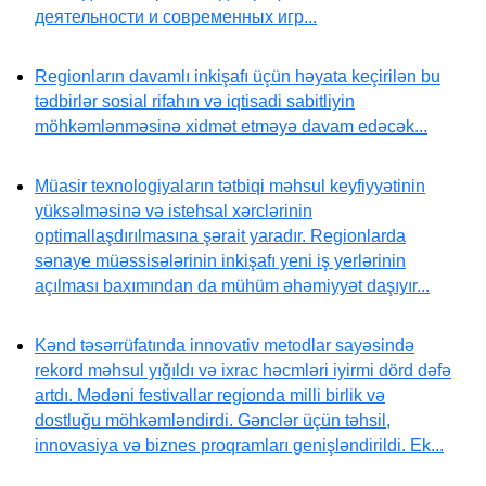
деятельности и современных игр...
Regionların davamlı inkişafı üçün həyata keçirilən bu
tədbirlər sosial rifahın və iqtisadi sabitliyin
möhkəmlənməsinə xidmət etməyə davam edəcək...
Müasir texnologiyaların tətbiqi məhsul keyfiyyətinin
yüksəlməsinə və istehsal xərclərinin
optimallaşdırılmasına şərait yaradır. Regionlarda
sənaye müəssisələrinin inkişafı yeni iş yerlərinin
açılması baxımından da mühüm əhəmiyyət daşıyır...
Kənd təsərrüfatında innovativ metodlar sayəsində
rekord məhsul yığıldı və ixrac həcmləri iyirmi dörd dəfə
artdı. Mədəni festivallar regionda milli birlik və
dostluğu möhkəmləndirdi. Gənclər üçün təhsil,
innovasiya və biznes proqramları genişləndirildi. Ek...