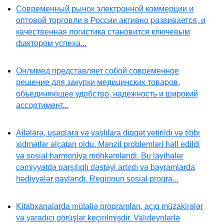
Современный рынок электронной коммерции и
оптовой торговли в России активно развивается, и
качественная логистика становится ключевым
фактором успеха...
Онлимед представляет собой современное
решение для закупки медицинских товаров,
объединяющее удобство, надежность и широкий
ассортимент...
Ailələrə, uşaqlara və yaşlılara diqqət yetirildi və tibbi
xidmətlər əlçatan oldu. Mənzil problemləri həll edildi
və sosial harmoniya möhkəmləndi. Bu layihələr
cəmiyyətdə qarşılıqlı dəstəyi artırdı və bayramlarda
hədiyyələr paylandı. Regionun sosial proqra...
Kitabxanalarda mütaliə proqramları, açıq müzakirələr
və yaradıcı görüşlər keçirilmişdir. Valideynlərlə