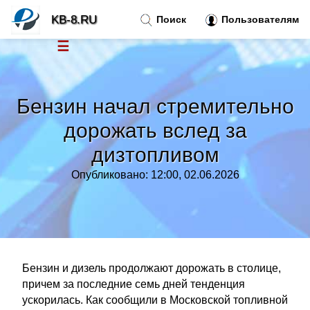
KB-8.RU
Поиск
Пользователям
☰
Новости
»
Бензин начал стремительно
Тренды новостей
»
дорожать вслед за
дизтопливом
Рубрики
»
Опубликовано: 12:00, 02.06.2026
Правила
»
Контакт
»
Бензин и дизель продолжают дорожать в столице,
причем за последние семь дней тенденция
ускорилась. Как сообщили в Московской топливной