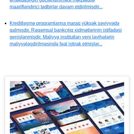
maarifləndirici tədbirlər davam etdirilmişdir...
Kreditləşmə proqramlarına maraq yüksək səviyyədə
qalmışdır. Rəqəmsal bankçılıq xidmətlərinin istifadəsi
genişlənmişdir. Maliyyə institutları yeni layihələrin
maliyyələşdirilməsində fəal iştirak etmişlər...