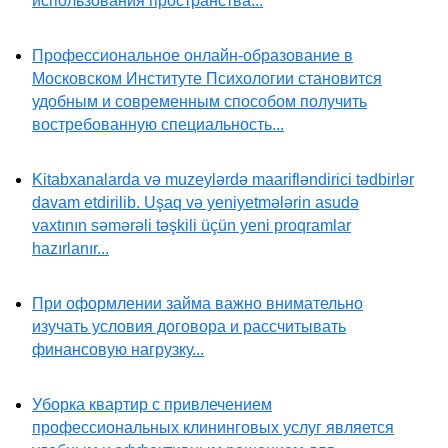
использования пространства...
Профессиональное онлайн-образование в
Московском Институте Психологии становится
удобным и современным способом получить
востребованную специальность...
Kitabxanalarda və muzeylərdə maarifləndirici tədbirlər
davam etdirilib. Uşaq və yeniyetmələrin asudə
vaxtının səmərəli təşkili üçün yeni proqramlar
hazırlanır...
При оформлении займа важно внимательно
изучать условия договора и рассчитывать
финансовую нагрузку...
Уборка квартир с привлечением
профессиональных клининговых услуг является