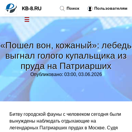
KB-8.RU
Поиск
Пользователям
☰
Новости
»
«Пошел вон, кожаный»: лебедь
Тренды новостей
»
выгнал голого купальщика из
пруда на Патриарших
Рубрики
»
Опубликовано: 03:00, 03.06.2026
Правила
»
Контакт
»
Битву городской фауны с человеком сегодня были
вынуждены наблюдать отдыхающие на
легендарных Патриарших прудах в Москве. Судя