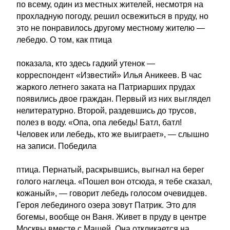
по всему, один из местных жителей, несмотря на
прохладную погоду, решил освежиться в пруду, но
это не понравилось другому местному жителю —
лебедю. О том, как птица
показала, кто здесь гадкий утенок —
корреспондент «Известий» Илья Аникеев. В час
жаркого летнего заката на Патриарших прудах
появились двое граждан. Первый из них выглядел
нелитературно. Второй, раздевшись до трусов,
полез в воду. «Опа, опа лебедь! Батл, батл!
Человек или лебедь, кто же выиграет», — слышно
на записи. Победила
птица. Пернатый, раскрывшись, выгнал на берег
голого наглеца. «Пошел вон отсюда, я тебе сказал,
кожаный», — говорит лебедь голосом очевидцев.
Героя лебединого озера зовут Патрик. Это для
богемы, вообще он Ваня. Живет в пруду в центре
Москвы вместе с Машей. Она откликается на