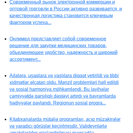
Современный рынок электронной коммерции и
оптовой торговли в России активно развивается, и
качественная логистика становится ключевым
фактором успеха...
Онлимед представляет собой современное
решение для закупки медицинских товаров,
объединяющее удобство, надежность и широкий
ассортимент...
Ailələrə, uşaqlara və yaşlılara diqqət yetirildi və tibbi
xidmətlər əlçatan oldu. Mənzil problemləri həll edildi
və sosial harmoniya möhkəmləndi. Bu layihələr
cəmiyyətdə qarşılıqlı dəstəyi artırdı və bayramlarda
hədiyyələr paylandı. Regionun sosial proqra...
Kitabxanalarda mütaliə proqramları, açıq müzakirələr
və yaradıcı görüşlər keçirilmişdir. Valideynlərlə
əməkdaşlığın gücləndirilməsi məqsədilə