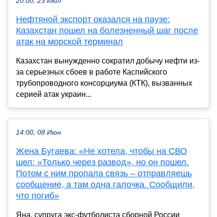
20:00, 23 Июл
Нефтяной экспорт оказался на паузе:
Казахстан пошел на болезненный шаг после
атак на морской терминал
Казахстан вынужденно сократил добычу нефти из-
за серьезных сбоев в работе Каспийского
трубопроводного консорциума (КТК), вызванных
серией атак украин...
14:00, 08 Июн
Жена Бугаева: «Не хотела, чтобы на СВО
шел: «Только через развод», но он пошел.
Потом с ним пропала связь – отправляешь
сообщение, а там одна галочка. Сообщили,
что погиб»
Яна, супруга экс-футболиста сборной России