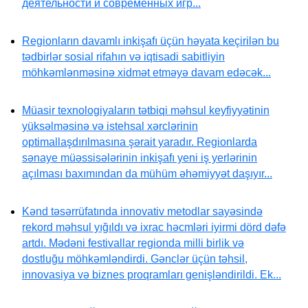
деятельности и современных игр...
Regionların davamlı inkişafı üçün həyata keçirilən bu
tədbirlər sosial rifahın və iqtisadi sabitliyin
möhkəmlənməsinə xidmət etməyə davam edəcək...
Müasir texnologiyaların tətbiqi məhsul keyfiyyətinin
yüksəlməsinə və istehsal xərclərinin
optimallaşdırılmasına şərait yaradır. Regionlarda
sənaye müəssisələrinin inkişafı yeni iş yerlərinin
açılması baxımından da mühüm əhəmiyyət daşıyır...
Kənd təsərrüfatında innovativ metodlar sayəsində
rekord məhsul yığıldı və ixrac həcmləri iyirmi dörd dəfə
artdı. Mədəni festivallar regionda milli birlik və
dostluğu möhkəmləndirdi. Gənclər üçün təhsil,
innovasiya və biznes proqramları genişləndirildi. Ek...