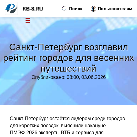
KB-8.RU
Поиск
Пользователям
☰
Новости
»
Санкт-Петербург возглавил
Тренды новостей
»
рейтинг городов для весенних
путешествий
Рубрики
»
Опубликовано: 08:00, 03.06.2026
Правила
»
Контакт
»
Санкт-Петербург остаётся лидером среди городов
для коротких поездок, выяснили накануне
ПМЭФ-2026 эксперты ВТБ и сервиса для