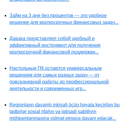
Займ на 3 дня без процентов — это удобное
решение для краткосрочных финансовых задач...
Давака представляет собой удобный и
эффективный инструмент для получения
краткосрочной финансовой поддержки...
Настольные ПК остаются универсальным
решением для самых разных задач — от
повседневной работы до профессиональной
деятельности и современных игр...
Regionların davamlı inkişafı üçün həyata keçirilən bu
tədbirlər sosial rifahın və iqtisadi sabitliyin
möhkəmlənməsinə xidmət etməyə davam edəcək...