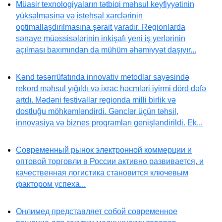
Müasir texnologiyaların tətbiqi məhsul keyfiyyətinin
yüksəlməsinə və istehsal xərclərinin
optimallaşdırılmasına şərait yaradır. Regionlarda
sənaye müəssisələrinin inkişafı yeni iş yerlərinin
açılması baxımından da mühüm əhəmiyyət daşıyır...
Kənd təsərrüfatında innovativ metodlar sayəsində
rekord məhsul yığıldı və ixrac həcmləri iyirmi dörd dəfə
artdı. Mədəni festivallar regionda milli birlik və
dostluğu möhkəmləndirdi. Gənclər üçün təhsil,
innovasiya və biznes proqramları genişləndirildi. Ek...
Современный рынок электронной коммерции и
оптовой торговли в России активно развивается, и
качественная логистика становится ключевым
фактором успеха...
Онлимед представляет собой современное