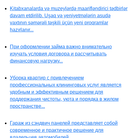
Kitabxanalarda və muzeylərdə maarifləndirici tədbirlər
davam etdirilib. Uşaq və yeniyetmələrin asudə
vaxtının səmərəli təşkili üçün yeni proqramlar
hazırlanır...
При оформлении займа важно внимательно
изучать условия договора и рассчитывать
финансовую нагрузку...
Уборка квартир с привлечением
профессиональных клининговых услуг является
удобным и эффективным решением для
поддержания чистоты, уюта и порядка в жилом
пространстве...
Гараж из сэндвич панелей представляет собой
современное и практичное решение для
владельцев автомобилей...