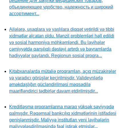
решение для закупки медицинских товаров,
объединяющее удобство, надежность и широкий
ассортимент...
Ailələrə, uşaqlara və yaşlılara diqqət yetirildi və tibbi
xidmətlər əlçatan oldu. Mənzil problemləri həll edildi
və sosial harmoniya möhkəmləndi. Bu layihələr
cəmiyyətdə qarşılıqlı dəstəyi artırdı və bayramlarda
hədiyyələr paylandı. Regionun sosial proqra...
Kitabxanalarda mütaliə proqramları, açıq müzakirələr
və yaradıcı görüşlər keçirilmişdir. Valideynlərlə
əməkdaşlığın gücləndirilməsi məqsədilə
maarifləndirici tədbirlər davam etdirilmişdir...
Kreditləşmə proqramlarına maraq yüksək səviyyədə
qalmışdır. Rəqəmsal bankçılıq xidmətlərinin istifadəsi
genişlənmişdir. Maliyyə institutları yeni layihələrin
maliyyələşdirilməsində fəal iştirak etmişlər...