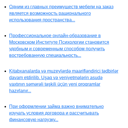
Одним из главных преимуществ мебели на заказ
является возможность рационального
использования пространства...
Профессиональное онлайн-образование в
Московском Институте Психологии становится
удобным и современным способом получить
востребованную специальность...
Kitabxanalarda və muzeylərdə maarifləndirici tədbirlər
davam etdirilib. Uşaq və yeniyetmələrin asudə
vaxtının səmərəli təşkili üçün yeni proqramlar
hazırlanır...
При оформлении займа важно внимательно
изучать условия договора и рассчитывать
финансовую нагрузку...