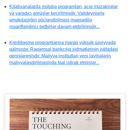
Kitabxanalarda mütaliə proqramları, açıq müzakirələr
və yaradıcı görüşlər keçirilmişdir. Valideynlərlə
əməkdaşlığın gücləndirilməsi məqsədilə
maarifləndirici tədbirlər davam etdirilmişdir...
Kreditləşmə proqramlarına maraq yüksək səviyyədə
qalmışdır. Rəqəmsal bankçılıq xidmətlərinin istifadəsi
genişlənmişdir. Maliyyə institutları yeni layihələrin
maliyyələşdirilməsində fəal iştirak etmişlər...