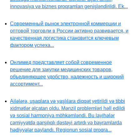
innovasiya və biznes proqramları genişləndirildi. Ek...
Современный рынок электронной коммерции и
оптовой торговли в России активно развивается, и
качественная логистика становится ключевым
фактором успеха...
Онлимед представляет собой современное
решение для закупки медицинских товаров,
объединяющее удобство, надежность и широкий
ассортимент...
Ailələrə, uşaqlara və yaşlılara diqqət yetirildi və tibbi
xidmətlər əlçatan oldu. Mənzil problemləri həll edildi
və sosial harmoniya möhkəmləndi. Bu layihələr
cəmiyyətdə qarşılıqlı dəstəyi artırdı və bayramlarda
hədiyyələr paylandı. Regionun sosial proqra...