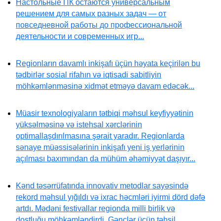
Настольные ПК остаются универсальным
решением для самых разных задач — от
повседневной работы до профессиональной
деятельности и современных игр...
Regionların davamlı inkişafı üçün həyata keçirilən bu
tədbirlər sosial rifahın və iqtisadi sabitliyin
möhkəmlənməsinə xidmət etməyə davam edəcək...
Müasir texnologiyaların tətbiqi məhsul keyfiyyətinin
yüksəlməsinə və istehsal xərclərinin
optimallaşdırılmasına şərait yaradır. Regionlarda
sənaye müəssisələrinin inkişafı yeni iş yerlərinin
açılması baxımından da mühüm əhəmiyyət daşıyır...
Kənd təsərrüfatında innovativ metodlar sayəsində
rekord məhsul yığıldı və ixrac həcmləri iyirmi dörd dəfə
artdı. Mədəni festivallar regionda milli birlik və
dostluğu möhkəmləndirdi. Gənclər üçün təhsil,