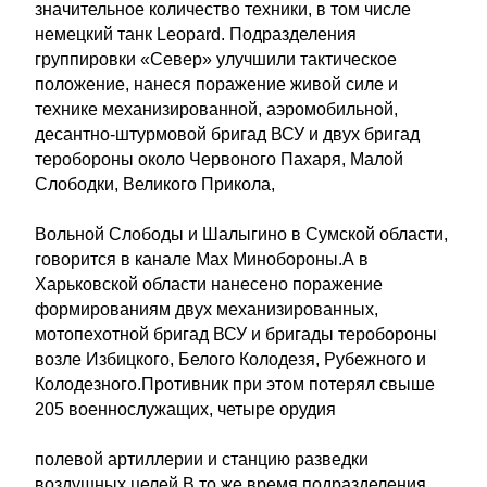
значительное количество техники, в том числе
немецкий танк Leopard. Подразделения
группировки «Север» улучшили тактическое
положение, нанеся поражение живой силе и
технике механизированной, аэромобильной,
десантно-штурмовой бригад ВСУ и двух бригад
теробороны около Червоного Пахаря, Малой
Слободки, Великого Прикола,
Вольной Слободы и Шалыгино в Сумской области,
говорится в канале Max Минобороны.А в
Харьковской области нанесено поражение
формированиям двух механизированных,
мотопехотной бригад ВСУ и бригады теробороны
возле Избицкого, Белого Колодезя, Рубежного и
Колодезного.Противник при этом потерял свыше
205 военнослужащих, четыре орудия
полевой артиллерии и станцию разведки
воздушных целей.В то же время подразделения