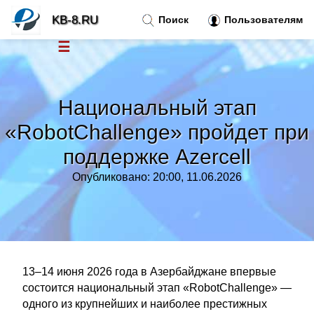
KB-8.RU
Поиск
Пользователям
☰
Новости
»
Национальный этап
Тренды новостей
»
«RobotChallenge» пройдет при
поддержке Azercell
Рубрики
»
Опубликовано: 20:00, 11.06.2026
Правила
»
Контакт
»
13–14 июня 2026 года в Азербайджане впервые
состоится национальный этап «RobotChallenge» —
одного из крупнейших и наиболее престижных