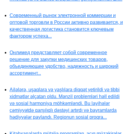
Современный рынок электронной коммерции и
оптовой торговли в России активно развивается, и
качественная логистика становится ключевым
фактором успеха...
Онлимед представляет собой современное
решение для закупки медицинских товаров,
объединяющее удобство, надежность и широкий
ассортимент...
Ailələrə, uşaqlara və yaşlılara diqqət yetirildi və tibbi
xidmətlər əlçatan oldu. Mənzil problemləri həll edildi
və sosial harmoniya möhkəmləndi. Bu layihələr
cəmiyyətdə qarşılıqlı dəstəyi artırdı və bayramlarda
hədiyyələr paylandı. Regionun sosial proqra...
Kitabxanalarda mütaliə proqramları, açıq müzakirələr