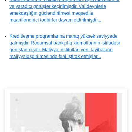
və yaradıcı görüşlər keçirilmişdir. Valideynlərlə
əməkdaşlığın gücləndirilməsi məqsədilə
maarifləndirici tədbirlər davam etdirilmişdir...
Kreditləşmə proqramlarına maraq yüksək səviyyədə
qalmışdır. Rəqəmsal bankçılıq xidmətlərinin istifadəsi
genişlənmişdir. Maliyyə institutları yeni layihələrin
maliyyələşdirilməsində fəal iştirak etmişlər...