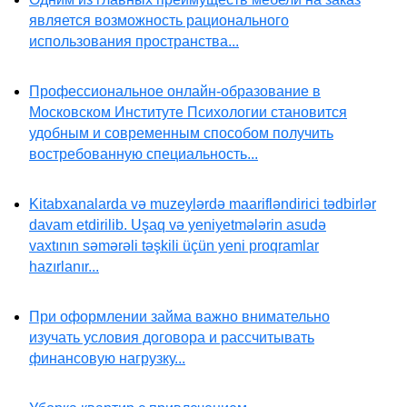
является возможность рационального
использования пространства...
Профессиональное онлайн-образование в
Московском Институте Психологии становится
удобным и современным способом получить
востребованную специальность...
Kitabxanalarda və muzeylərdə maarifləndirici tədbirlər
davam etdirilib. Uşaq və yeniyetmələrin asudə
vaxtının səmərəli təşkili üçün yeni proqramlar
hazırlanır...
При оформлении займа важно внимательно
изучать условия договора и рассчитывать
финансовую нагрузку...