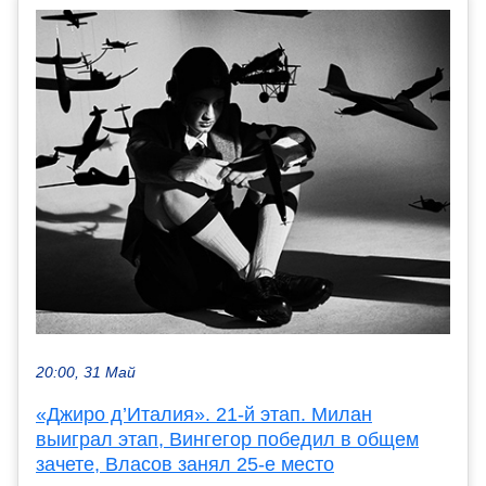
20:00, 31 Май
«Джиро д’Италия». 21-й этап. Милан
выиграл этап, Вингегор победил в общем
зачете, Власов занял 25-е место