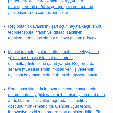
решением для самых разных задач — от
повседневной работы до профессиональной
деятельности и современных игр...
Regionların davamlı inkişafı üçün həyata keçirilən bu
tədbirlər sosial rifahın və iqtisadi sabitliyin
möhkəmlənməsinə xidmət etməyə davam edəcək...
Müasir texnologiyaların tətbiqi məhsul keyfiyyətinin
yüksəlməsinə və istehsal xərclərinin
optimallaşdırılmasına şərait yaradır. Regionlarda
sənaye müəssisələrinin inkişafı yeni iş yerlərinin
açılması baxımından da mühüm əhəmiyyət daşıyır...
Kənd təsərrüfatında innovativ metodlar sayəsində
rekord məhsul yığıldı və ixrac həcmləri iyirmi dörd dəfə
artdı. Mədəni festivallar regionda milli birlik və
dostluğu möhkəmləndirdi. Gənclər üçün təhsil,
innovasiya və biznes proqramları genişləndirildi. Ek...